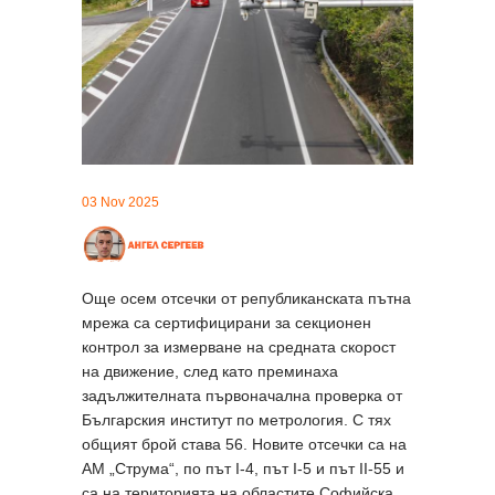
03 Nov 2025
Още осем отсечки от републиканската пътна
мрежа са сертифицирани за секционен
контрол за измерване на средната скорост
на движение, след като преминаха
задължителната първоначална проверка от
Българския институт по метрология. С тях
общият брой става 56. Новите отсечки са на
АМ „Струма“, по път I-4, път I-5 и път II-55 и
са на територията на областите Софийска,