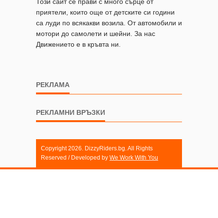
Този сайт се прави с много сърце от
приятели, които още от детските си години
са луди по всякакви возила. От автомобили и
мотори до самолети и шейни. За нас
Движението е в кръвта ни.
РЕКЛАМА
РЕКЛАМНИ ВРЪЗКИ
Copyright 2026. DizzyRiders.bg. All Rights
Reserved / Developed by
We Work With You