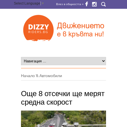
Select Language
▼
Влез в общността »
Начало
\\
Автомобили
Още 8 отсечки ще мерят
средна скорост