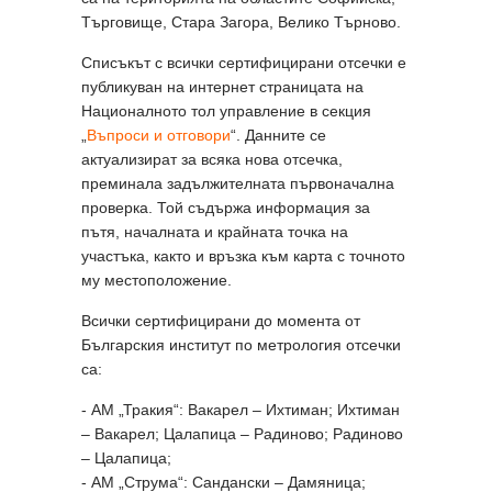
Търговище, Стара Загора, Велико Търново.
Списъкът с всички сертифицирани отсечки е
публикуван на интернет страницата на
Националното тол управление в секция
„
Въпроси и отговори
“. Данните се
актуализират за всяка нова отсечка,
преминала задължителната първоначална
проверка. Той съдържа информация за
пътя, началната и крайната точка на
участъка, както и връзка към карта с точното
му местоположение.
Всички сертифицирани до момента от
Българския институт по метрология отсечки
са:
- АМ „Тракия“: Вакарел – Ихтиман; Ихтиман
– Вакарел; Цалапица – Радиново; Радиново
– Цалапица;
- АМ „Струма“: Сандански – Дамяница;