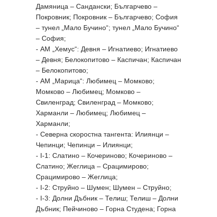
Дамяница – Сандански; Българчево –
Покровник; Покровник – Българчево; София
– тунел „Мало Бучино“; тунел „Мало Бучино“
– София;
- АМ „Хемус“: Девня – Игнатиево; Игнатиево
– Девня; Белокопитово – Каспичан; Каспичан
– Белокопитово;
- АМ „Марица“: Любимец – Момково;
Момково – Любимец; Момково –
Свиленград; Свиленград – Момково;
Харманли – Любимец; Любимец –
Харманли;
- Северна скоростна тангента: Илиянци –
Чепинци; Чепинци – Илиянци;
- I-1: Слатино – Кочериново; Кочериново –
Слатино; Жеглица – Срацимирово;
Срацимирово – Жеглица;
- I-2: Струйно – Шумен; Шумен – Струйно;
- I-3: Долни Дъбник – Телиш; Телиш – Долни
Дъбник; Пейчиново – Горна Студена; Горна