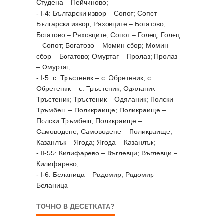
Студена – Пейчиново;
- I-4: Български извор – Сопот; Сопот –
Български извор; Ряховците – Богатово;
Богатово – Ряховците; Сопот – Голец; Голец
– Сопот; Богатово – Момин сбор; Момин
сбор – Богатово; Омуртаг – Пролаз; Пролаз
– Омуртаг;
- I-5: с. Тръстеник – с. Обретеник; с.
Обретеник – с. Тръстеник; Одяланик –
Тръстеник; Тръстеник – Одяланик; Полски
Тръмбеш – Поликраище; Поликраище –
Полски Тръмбеш; Поликраище –
Самоводене; Самоводене – Поликраище;
Казанлък – Ягода; Ягода – Казанлък;
- II-55: Килифарево – Въглевци; Въглевци –
Килифарево;
- I-6: Беланица – Радомир; Радомир –
Беланица
ТОЧНО В ДЕСЕТКАТА?