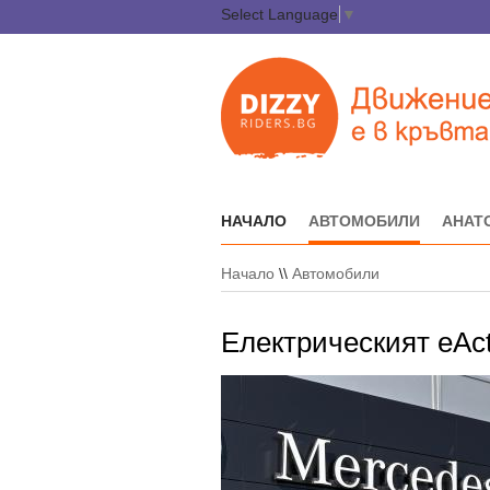
Select Language
▼
НАЧАЛО
АВТОМОБИЛИ
АНАТ
Начало
\\
Автомобили
Електрическият eAct