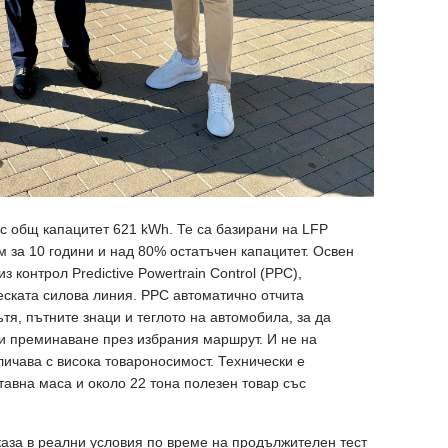
 с общ капацитет 621 kWh. Те са базирани на LFP
м за 10 години и над 80% остатъчен капацитет. Освен
з контрол Predictive Powertrain Control (PPC),
еската силова линия. PPC автоматично отчита
тя, пътните знаци и теглото на автомобила, за да
и преминаване през избрания маршрут. И не на
личава с висока товароносимост. Технически е
тавна маса и около 22 тона полезен товар със
аза в реални условия по време на продължителен тест