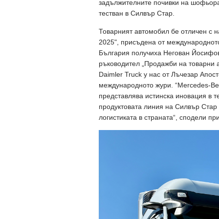
задължителните почивки на шофьора.
тестван в Силвър Стар.
Товарният автомобил бе отличен с н
2025", присъдена от международното
България получиха Негован Йосифов
ръководител „Продажби на товарни 
Daimler Truck у нас от Лъчезар Апос
международното жури. “Mercedes-Be
представлява истинска иновация в т
продуктовата линия на Силвър Стар
логистиката в страната“, сподели п