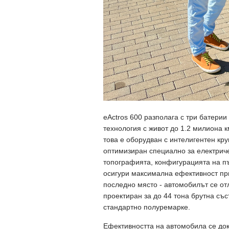
eActros 600 разполага с три батерии
технология с живот до 1.2 милиона к
това е оборудван с интелигентен круи
оптимизиран специално за електрич
топографията, конфигурацията на пъ
осигури максимална ефективност пр
последно място - автомобилът се от
проектиран за до 44 тона брутна със
стандартно полуремарке.
Ефективността на автомобила се док