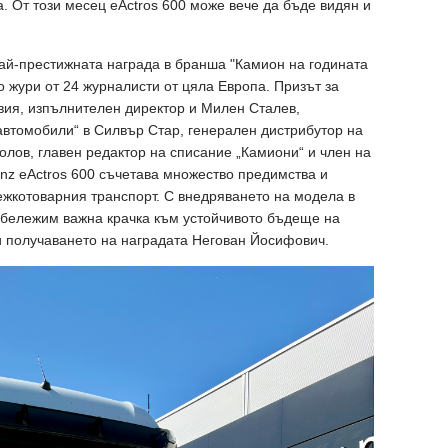
 От този месец eActros 600 може вече да бъде видян и
ай-престижната награда в бранша "Камион на годината
 жури от 24 журналисти от цяла Европа. Призът за
ия, изпълнителен директор и Милен Сталев,
автомобили“ в Силвър Стар, генерален дистрибутор на
толов, главен редактор на списание „Камиони“ и член на
nz eActros 600 съчетава множество предимства и
ежкотоварния транспорт. С внедряването на модела в
 бележим важна крачка към устойчивото бъдеще на
ри получаването на наградата Негован Йосифович.