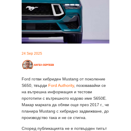
24 Sep 2025
Ford готви хибриден Mustang от поколение
S650, твърди
Ford Authority
, позовавайки се
на вътрешна информация и тестови
прототипи с вътрешното кодово име S650E.
Макар марката да обяви още през 2017 г., че
планира Mustang с хибридно задвижване, до
производство така и не се стигна.
Според публикацията не е потвърден типът