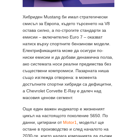
Хибриден Mustang би имал стратегически
смисъл за Европа, където търсенето на V8
остава силно, а по-строгите стандарти за
емисии – включително Euro 7 – оказват
натиск върху спортните бензинови модели.
Електрификацията може да осигури по-
ниски емисии и да добави динамична полза,
ако системата носи реални предимства без
съществени компромиси. Пазарната ниша
също изглежда отворена: в момента
достъпните спортни хибриди са дефицитни,
а Chevrolet Corvette E-Ray е далеч над
масовия ценови сегмент.
Още един важен индикатор е жизненият
цикъл на настоящото поколение S650. По
данни, цитирани от
Motor1
, моделът ще
остане в производство и след началото на
2030-те, което налага компанията да държи