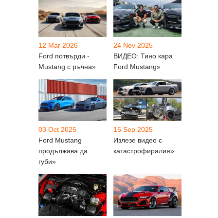
12 Mar 2026
24 Nov 2025
Ford потвърди -
ВИДЕО: Тино кара
Mustang с ръчна»
Ford Mustang»
03 Oct 2025
16 Sep 2025
Ford Mustang
Излезе видео с
продължава да
катастрофиралия»
губи»