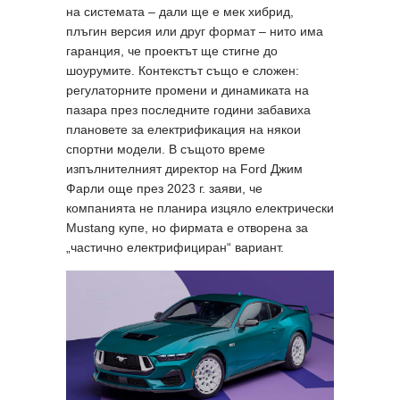
на системата – дали ще е мек хибрид,
плъгин версия или друг формат – нито има
гаранция, че проектът ще стигне до
шоурумите. Контекстът също е сложен:
регулаторните промени и динамиката на
пазара през последните години забавиха
плановете за електрификация на някои
спортни модели. В същото време
изпълнителният директор на Ford Джим
Фарли още през 2023 г. заяви, че
компанията не планира изцяло електрически
Mustang купе, но фирмата е отворена за
„частично електрифициран“ вариант.