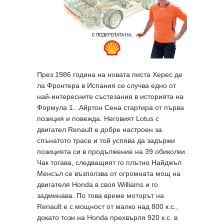
През 1986 година на новата писта Херес де
ла Фронтера в Испания се случва едно от
най-интересните състезания в историята на
Формула 1...Айртон Сена стартира от първа
позиция и повежда. Неговият Lotus с
двигател Renault е добре настроен за
спънатото трасе и той успява да задържи
позицията си в продължение на 39 обиколки.
Чак тогава, следващият го плътно Найджъл
Менсъл се възползва от огромната мощ на
двигателя Honda в своя Williams и го
задминава. По това време моторът на
Renault е с мощност от малко над 800 к.с.,
докато този на Honda прехвърля 920 к.с. в