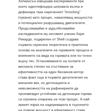
Хопкинсън извършва експерименти при
които идентифицира шоковата вълна и
дефинира така нареченият “knocking”
(чукане) като процес, намаляващ мощността
и потенциално разрушаващ двигателите.
Продължавайки и задълбочавайки
изследванията му неговият ученик Хари
Рикардо, подкрепен от Shell създава
първата сериозна теоретична и практична
основа на анализите на горивните процеси и
влиянието на вида на горивата или по-точно
върху тях. Установяването на ползите от
високата степен на сгъстяване за
ефективността на един бензинов мотор
става факт още в първите десетилетия на
миналия век, но детонацията и
невъзможността на рафинериите да
произвеждат устойчиви на детонации горива
са огромна спирачка на този процес. А най-
яркият израз на надпреварата в търсенето
на повече мощност и ефективност става