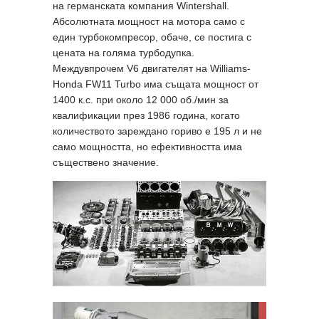
на германската компания Wintershall.
Абсолютната мощност на мотора само с
един турбокомпресор, обаче, се постига с
цената на голяма турбодупка.
Междувпрочем V6 двигателят на Williams-
Honda FW11 Turbo има същата мощност от
1400 к.с. при около 12 000 об./мин за
квалификации през 1986 година, когато
количеството зареждано гориво е 195 л и не
само мощността, но ефективността има
съществено значение.