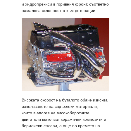
и хидропрекиси в горивния фронт, съответно
намалява склонността към детонации.
Високата скорост на буталото обаче изисква
използването на свръхлеки материали,
които в апогея на високоборотните
двигатели включват керамични композити и
берилиеви сплави, а още по времето на