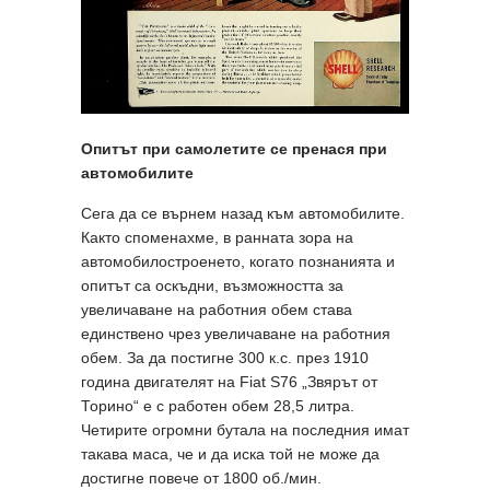
Опитът при самолетите се пренася при
автомобилите
Сега да се върнем назад към автомобилите.
Както споменахме, в ранната зора на
автомобилостроенето, когато познанията и
опитът са оскъдни, възможността за
увеличаване на работния обем става
единствено чрез увеличаване на работния
обем. За да постигне 300 к.с. през 1910
година двигателят на Fiat S76 „Звярът от
Торино“ е с работен обем 28,5 литра.
Четирите огромни бутала на последния имат
такава маса, че и да иска той не може да
достигне повече от 1800 об./мин.