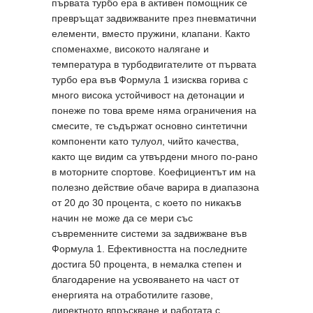
първата турбо ера в активен помощник се
превръщат задвижваните през пневматични
елементи, вместо пружини, клапани. Както
споменахме, високото налягане и
температура в турбодвигателите от първата
турбо ера във Формула 1 изисква горива с
много висока устойчивост на детонации и
понеже по това време няма ограничения на
смесите, те съдържат основно синтетични
компоненти като тулуол, чийто качества,
както ще видим са утвърдени много по-рано
в моторните спортове. Коефициентът им на
полезно действие обаче варира в диапазона
от 20 до 30 процента, с което по никакъв
начин не може да се мери със
съвременните системи за задвижване във
Формула 1. Ефективността на последните
достига 50 процента, в немалка степен и
благодарение на усвояването на част от
енергията на отработилите газове,
директното впръскване и работата с