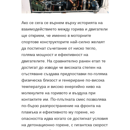
Ако се сега се върнем върху историята на
взаимодействието между горива и двигатели
ще открием, че именно в моторните
спортове конструкторите най-силно желаят
да постигнат съчетание от ниско тегло,
голяма мощност и ефективност на
двигателите. На сравнително ранен етап те
достигат до изводи че високата степен на
сгъстяване създава предпоставки по-голяма
физическа близост и генериране по-висока
температура и високо енергийно ниво на
молекулите на горивото и въздуха при
контактите им. По-плътната смес позволява
по-бързо разпространение на фронта на
пламъка и ефективното му горене, но
опасността идва когато се достигнат условия
на детонационно горене, с гигантска скорост