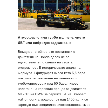
Атмосферно или турбо пълнене, чисто
ДВГ или хибридно задвижване
Всъщност стойностите постигнати от
двигателя на Honda далеч не са
единствените по силата на своята
екстремност. В историческите анали на
Формула 1 фигурират числа като 5,5 бара
максимално налягане на пълнене от
турбокопресора и над 50 бара пиково
налягане на горивния процес за двигателя
M12/13 на BMW за серията BT на Brabham,
който постига мощност от над 1400 к.с. и се
зарежда със специална високооктанова смес