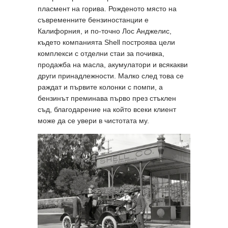
пласмент на горива. Рожденото място на
съвременните бензиностанции е
Калифорния, и по-точно Лос Анджелис,
където компанията Shell построява цели
комплекси с отделни стаи за почивка,
продажба на масла, акумулатори и всякакви
други принадлежности. Малко след това се
раждат и първите колонки с помпи, а
бензинът преминава първо през стъклен
съд, благодарение на който всеки клиент
може да се увери в чистотата му.