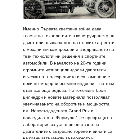
Именно Първата световна война дава
тласък на технологиите в конструирането на
двигатели, създаването на първите агрегати
с механични компресори и внедряването на
тези технологични решения в спортните
автомобили. В началото на 20-те години
огромните четирицилиндрови двигатели
изчезват от полезрението и са заменени с
нови по-модерни осемцилиндрови – на този
етап все още редови. По-големият брой
цилиндри и новите материали позволяват
увеличаването на оборотите и мощността
им. Новосъздадената Grand Prix и
наследилата го Формула 1 се превръщат в
лаборатория за усъвършенстване на
двигателите с вътрешно горене и винаги са
на границата между възможното и