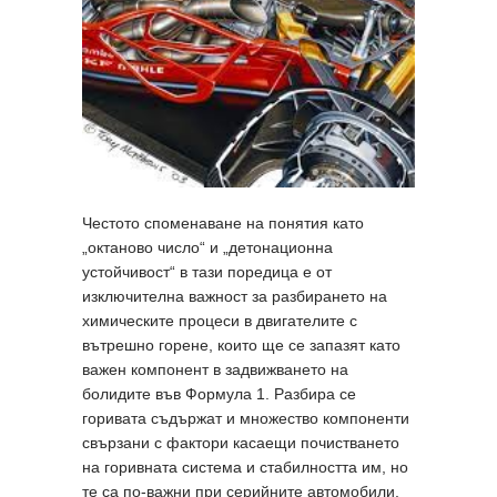
Честото споменаване на понятия като
„октаново число“ и „детонационна
устойчивост“ в тази поредица е от
изключителна важност за разбирането на
химическите процеси в двигателите с
вътрешно горене, които ще се запазят като
важен компонент в задвижването на
болидите във Формула 1. Разбира се
горивата съдържат и множество компоненти
свързани с фактори касаещи почистването
на горивната система и стабилността им, но
те са по-важни при серийните автомобили,