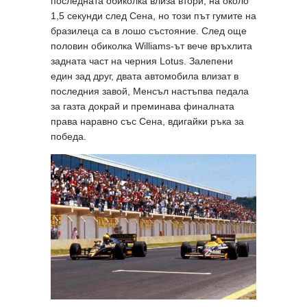
последната обиколка влиза втори, на около
1,5 секунди след Сена, но този път гумите на
бразилеца са в лошо състояние. След още
половин обиколка Williams-ът вече връхлита
задната част на черния Lotus. Залепени
един зад друг, двата автомобила влизат в
последния завой, Менсъл настъпва педала
за газта докрай и преминава финалната
права наравно със Сена, вдигайки ръка за
победа.