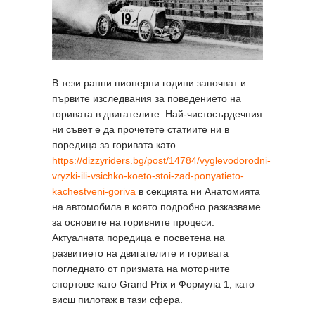
В тези ранни пионерни години започват и
първите изследвания за поведението на
горивата в двигателите. Най-чистосърдечния
ни съвет е да прочетете статиите ни в
поредица за горивата като
https://dizzyriders.bg/post/14784/vyglevodorodni-
vryzki-ili-vsichko-koeto-stoi-zad-ponyatieto-
kachestveni-goriva
в секцията ни Анатомията
на автомобила в която подробно разказваме
за основите на горивните процеси.
Актуалната поредица е посветена на
развитието на двигателите и горивата
погледнато от призмата на моторните
спортове като Grand Prix и Формула 1, като
висш пилотаж в тази сфера.