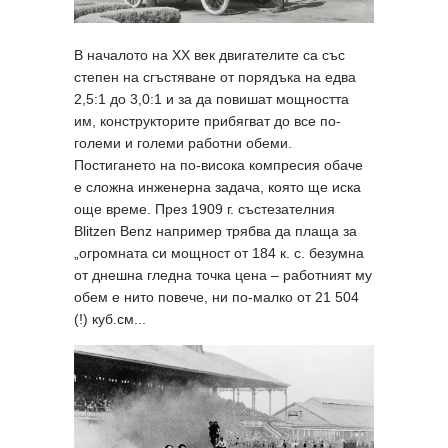
В началото на XX век двигателите са със
степен на сгъстяване от порядъка на едва
2,5:1 до 3,0:1 и за да повишат мощността
им, конструкторите прибягват до все по-
големи и големи работни обеми.
Постигането на по-висока компресия обаче
е сложна инженерна задача, която ще иска
още време. През 1909 г. състезателния
Blitzen Benz например трябва да плаща за
„огромната си мощност от 184 к. с. безумна
от днешна гледна точка цена – работният му
обем е нито повече, ни по-малко от 21 504
(!) куб.см...