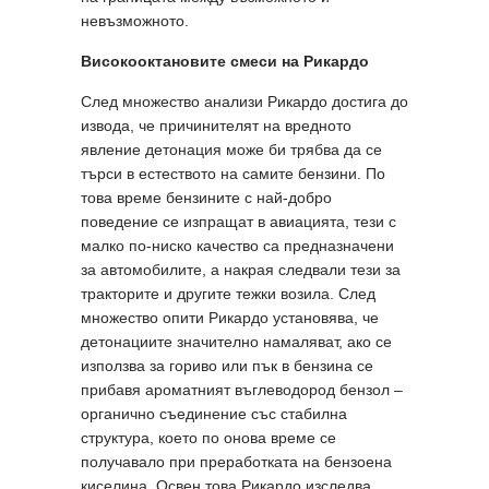
невъзможното.
Високооктановите смеси на Рикардо
След множество анализи Рикардо достига до
извода, че причинителят на вредното
явление детонация може би трябва да се
търси в естеството на самите бензини. По
това време бензините с най-добро
поведение се изпращат в авиацията, тези с
малко по-ниско качество са предназначени
за автомобилите, а накрая следвали тези за
тракторите и другите тежки возила. След
множество опити Рикардо установява, че
детонациите значително намаляват, ако се
използва за гориво или пък в бензина се
прибавя ароматният въглеводород бензол –
органично съединение със стабилна
структура, което по онова време се
получавало при преработката на бензоена
киселина. Освен това Рикардо изследва