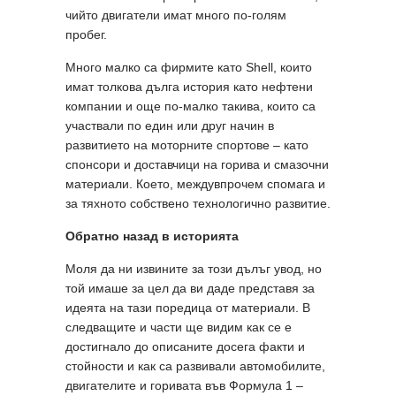
чийто двигатели имат много по-голям
пробег.
Много малко са фирмите като Shell, които
имат толкова дълга история като нефтени
компании и още по-малко такива, които са
участвали по един или друг начин в
развитието на моторните спортове – като
спонсори и доставчици на горива и смазочни
материали. Което, междувпрочем спомага и
за тяхното собствено технологично развитие.
Обратно назад в историята
Моля да ни извините за този дълъг увод, но
той имаше за цел да ви даде представя за
идеята на тази поредица от материали. В
следващите и части ще видим как се е
достигнало до описаните досега факти и
стойности и как са развивали автомобилите,
двигателите и горивата във Формула 1 –