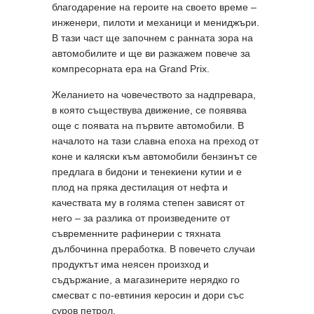
благодарение на героите на своето време –
инженери, пилоти и механици и мениджъри.
В тази част ще започнем с ранната зора на
автомобилите и ще ви разкажем повече за
компресорната ера на Grand Prix.
Желанието на човечеството за надпревара,
в която съществува движение, се появява
още с появата на първите автомобили. В
началото на тази славна епоха на преход от
коне и каляски към автомобили бензинът се
предлага в бидони и тенекиени кутии и е
плод на пряка дестилация от нефта и
качествата му в голяма степен зависят от
него – за разлика от произведените от
съвременните рафинерии с тяхната
дълбочинна преработка. В повечето случаи
продуктът има неясен произход и
съдържание, а магазинерите нерядко го
смесват с по-евтиния керосин и дори със
суров петрол.