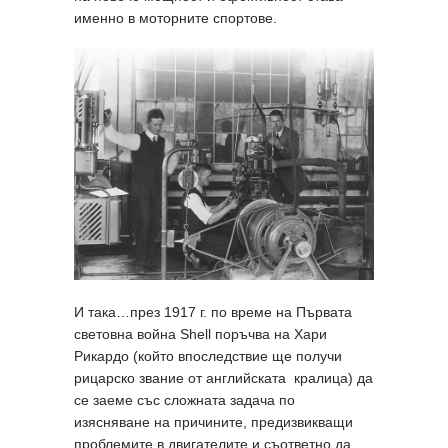
именно в моторните спортове.
И така…през 1917 г. по време на Първата
световна война Shell поръчва на Хари
Рикардо (който впоследствие ще получи
рицарско звание от английската кралица) да
се заеме със сложната задача по
изясняване на причините, предизвикващи
проблемите в двигателите и съответно да