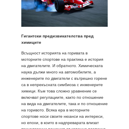
Гигантски предизвикателства пред
химиците
Всъщност историята на горивата в
моторните спортове на практика е история
на двигателите. И обратното. Химическата
наука дължи много на автомобилите, а
инженерите по двигатели с вътрешно горене
са в непрекъсната симбиоза с инженерите
химици. Към това сложно уравнение се
включват регулациите, както по отношение
на вида на двигателите, така и по отношение
на горивото. Всяка ера в моторните
спортове носи своите нюанси на интереси,
но епохи, в които в надпреварата влизат