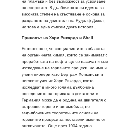
на пламъка и без възможност за усвояване
на енергията. В дълбочината си идеята за
високата степен на сгъстяване е основа за
раждането на двигателя на Рудолф Дизел,
но това е една съвсем друга история…
Приносът на Хари Рикардо и
Shell
Естествено е, че специалистите в областта
на органичната химия, които се занимават с
преработката на нефта ще се насочат и към
изследване на горивните процеси, но има и
учени пионери като Бертрам Хопкинсън и
неговият ученик Хари Рикардо, които
изследват в много голяма дълбочина
поведението на горивата в двигателите.
Германия може да е родина на двигателя с
вътрешно горене и автомобила, но
задълбочените теоретичните основи на
горивните процеси за поставени именно от
англичаните. Още през 1904 година