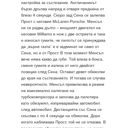
настройка за състезание. Англичанинът
бързо дръпва напред и отваря преднина от
близо 4 секунди. Скоро зад Сена се залепва
Прост с неговия McLaren-Porsche. Менсъл
не се радва дълго – мощният двигател на
неговия Williams е нож с две остриета и така
е износил гумите, че пилотът се принуждава
да „върне газта“ и е задминат не само от
Сена, но и от Прост. В този момент Менсъл
вече няма какво да губи. Той влиза в бокса,
сменя гумите и излиза от него двайсет
позиции след Сена. Остават девет обиколки
до края на състезанието. И тогава се случва
невероятното. Менсъл превключва в режим
на максимално налягане на
турбокомпресора и започва да пилотира
като обезумял, изпреварвайки автомобил
след автомобил. Дистанцията със Сена се
скъсява с по 4 секунди на обиколка. Дори
когато наближава Прост, той не се отказва. В