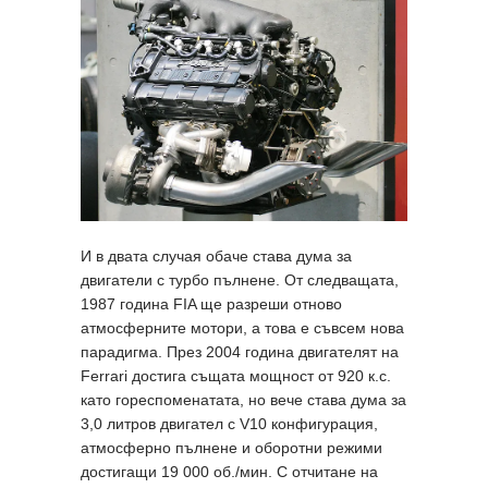
И в двата случая обаче става дума за
двигатели с турбо пълнене. От следващата,
1987 година FIA ще разреши отново
атмосферните мотори, а това е съвсем нова
парадигма. През 2004 година двигателят на
Ferrari достига същата мощност от 920 к.с.
като гореспоменатата, но вече става дума за
3,0 литров двигател с V10 конфигурация,
атмосферно пълнене и оборотни режими
достигащи 19 000 об./мин. С отчитане на