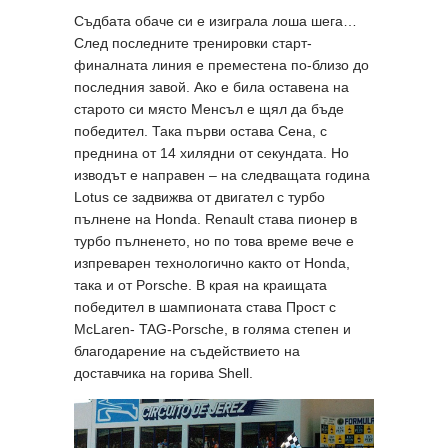
Съдбата обаче си е изиграла лоша шега…
След последните тренировки старт-
финалната линия е преместена по-близо до
последния завой. Ако е била оставена на
старото си място Менсъл е щял да бъде
победител. Така първи остава Сена, с
преднина от 14 хилядни от секундата. Но
изводът е направен – на следващата година
Lotus се задвижва от двигател с турбо
пълнене на Honda. Renault става пионер в
турбо пълненето, но по това време вече е
изпреварен технологично както от Honda,
така и от Porsche. В края на краищата
победител в шампионата става Прост с
McLaren- TAG-Porsche, в голяма степен и
благодарение на съдействието на
доставчика на горива Shell.