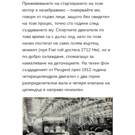
Преживяването на стартирането на този
мотор е незабравимо – повярвайте ми,
говоря от първо лице, защото бях свидетел
на този процес, точно сто години след
създаването му. Спортните двигатели по
това време са с дълъг ход, като по този
начин постигат не само голям въртящ
момент (при Fiat той достига 2712 Нм), но и
по-добро охлаждане, спомагащо за
намаляване на детонациите. На техен фон
създаденият от Peugeot през 1912 година
четирицилиндров двигател с два горни
разпределителни вала и четири клапана на
цилиндър е направо гениален.