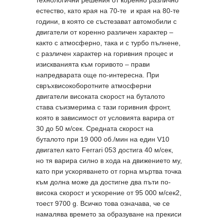
технологични решения от коренно различно
естество, като края на 70-те и края на 80-те
години, в която се състезават автомобили с
двигатели от коренно различен характер –
както с атмосферно, така и с турбо пълнене,
с различен характер на горивния процес и
изискванията към горивото
–
прави
напредварата още по-интересна. При
свръхвисокоборотните атмосферни
двигатели високата скорост на буталото
става съизмерима с тази горивния фронт,
която в зависимост от условията варира от
30 до 50 м/сек. Средната скорост на
буталото при 19 000 об./мин на един V10
двигател като Ferrari 053 достига 40 м/сек,
но тя варира силно в хода на движението му,
като при ускоряването от горна мъртва точка
към долна може да достигне два пъти по-
висока скорост и ускорение от 95 000 м/сек2,
тоест 9700 g. Всичко това означава, че се
намалява времето за образуване на прекиси