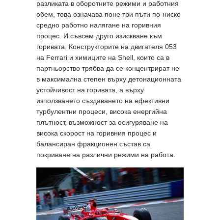
разликата в оборотните режими и работния
обем, това означава поне три пъти по-ниско
средно работно налягане на горивния
процес. И съвсем друго изискване към
горивата. Конструкторите на двигателя 053
на Ferrari и химиците на Shell, които са в
партньорство трябва да се концентрират не
в максимална степен върху детонационната
устойчивост на горивата, а върху
използването създаването на ефективни
турбулентни процеси, висока енергийна
плътност, възможност за осигуряване на
висока скорост на горивния процес и
балансиран фракционен състав са
покриване на различни режими на работа.