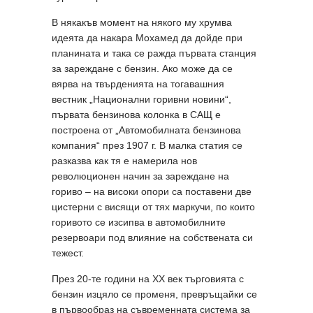
В някакъв момент на някого му хрумва
идеята да накара Мохамед да дойде при
планината и така се ражда първата станция
за зареждане с бензин. Ако може да се
вярва на твърденията на тогавашния
вестник „Национални горивни новини“,
първата бензинова колонка в САЩ е
построена от „Автомобилната бензинова
компания“ през 1907 г. В малка статия се
разказва как тя е намерила нов
революционен начин за зареждане на
гориво – на високи опори са поставени две
цистерни с висящи от тях маркучи, по които
горивото се изсипва в автомобилните
резервоари под влияние на собствената си
тежест.
През 20-те години на XX век търговията с
бензин изцяло се променя, превръщайки се
в първообраз на съвременната система за