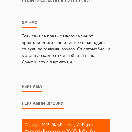
ПОЛИТИКА ЗА ПОВЕРИТЕЛНОСТ
ЗА НАС
Този сайт се прави с много сърце от
приятели, които още от детските си години
са луди по всякакви возила. От автомобили и
мотори до самолети и шейни. За нас
Движението е в кръвта ни.
РЕКЛАМА
РЕКЛАМНИ ВРЪЗКИ
Copyright 2026. DizzyRiders.bg. All Rights
Reserved / Developed by
We Work With You