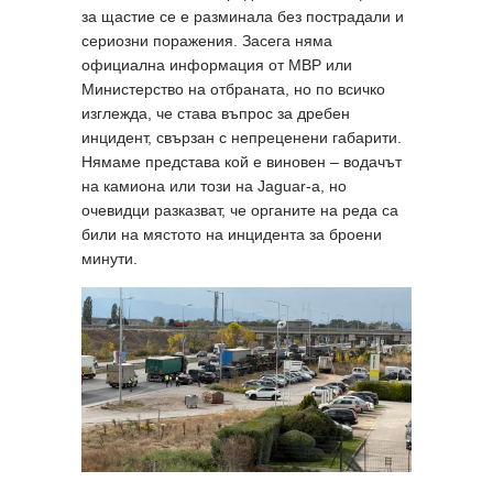
за щастие се е разминала без пострадали и
сериозни поражения. Засега няма
официална информация от МВР или
Министерство на отбраната, но по всичко
изглежда, че става въпрос за дребен
инцидент, свързан с непреценени габарити.
Нямаме представа кой е виновен – водачът
на камиона или този на Jaguar-а, но
очевидци разказват, че органите на реда са
били на мястото на инцидента за броени
минути.