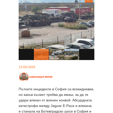
13 Oct 2025
Пътните инциденти в София са всекидневие,
но какъв късмет трябва да имаш, за да те
удари влекач от военен конвой. Абсурдната
катастрофа между Jaguar E-Pace и влекача
е станала на Ботевградско шосе в София и