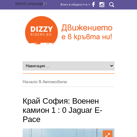
Select Language
▼
Влез в общността »
Начало
\\
Автомобили
Край София: Военен
камион 1 : 0 Jaguar E-
Pace