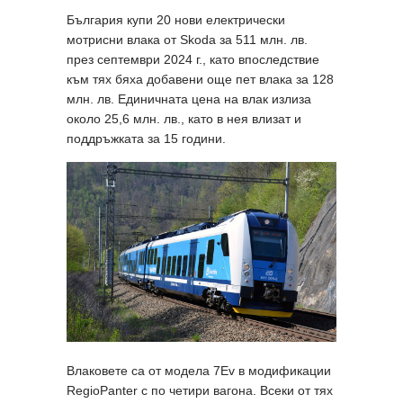
България купи 20 нови електрически
мотрисни влака от Skoda за 511 млн. лв.
през септември 2024 г., като впоследствие
към тях бяха добавени още пет влака за 128
млн. лв. Единичната цена на влак излиза
около 25,6 млн. лв., като в нея влизат и
поддръжката за 15 години.
Влаковете са от модела 7Ev в модификации
RegioPanter с по четири вагона. Всеки от тях