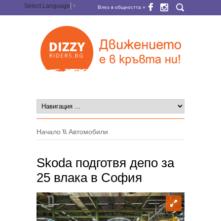
Select Language
▼
Влез в общността »
Начало
\\
Автомобили
Skoda подготвя депо за
25 влака в София