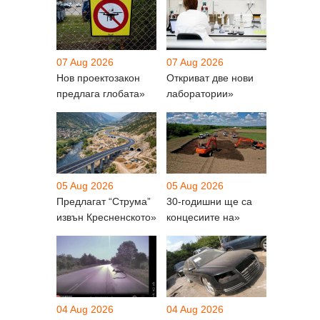
07 Aug 2026
07 Aug 2026
Нов проектозакон
Откриват две нови
предлага глобата»
лаборатории»
05 Aug 2026
05 Aug 2026
Предлагат “Струма”
30-годишни ще са
извън Кресненското»
концесиите на»
04 Aug 2026
04 Aug 2026