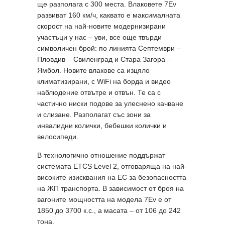
ще разполага с 300 места. Влаковете 7Ev
развиват 160 км/ч, каквато е максималната
скорост на най-новите модернизирани
участъци у нас – уви, все още твърди
символичен брой: по линията Септември –
Пловдив – Свиленград и Стара Загора –
Ямбол. Новите влакове са изцяло
климатизирани, с WiFi на борда и видео
наблюдение отвътре и отвън. Те са с
частично ниски подове за улеснено качване
и слизане. Разполагат със зони за
инвалидни колички, бебешки колички и
велосипеди.
В технологично отношение поддържат
системата ETCS Level 2, отговаряща на най-
високите изисквания на ЕС за безопасността
на ЖП транспорта. В зависимост от броя на
вагоните мощността на модела 7Ev е от
1850 до 3700 к.с., а масата – от 106 до 242
тона.