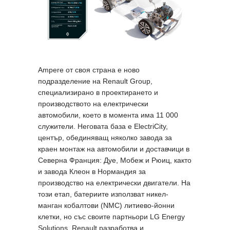
Ampere от своя страна е ново
подразделение на Renault Group,
специализирано в проектирането и
производството на електрически
автомобили, което в момента има 11 000
служители. Неговата база е ElectriCity,
център, обединяващ няколко завода за
краен монтаж на автомобили и доставчици в
Северна Франция: Дуе, Мобеж и Рюиц, както
и завода Клеон в Нормандия за
производство на електрически двигатели. На
този етап, батериите използват никел-
манган кобалтови (NMC) литиево-йонни
клетки, но със своите партньори LG Energy
Solutions, Renault разработва и