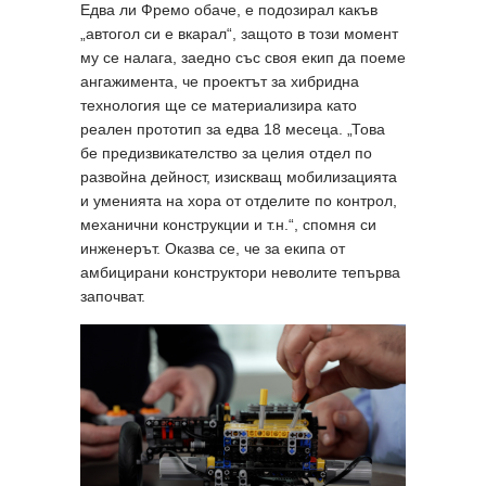
Едва ли Фремо обаче, е подозирал какъв
„автогол си е вкарал“, защото в този момент
му се налага, заедно със своя екип да поеме
ангажимента, че проектът за хибридна
технология ще се материализира като
реален прототип за едва 18 месеца. „Това
бе предизвикателство за целия отдел по
развойна дейност, изискващ мобилизацията
и уменията на хора от отделите по контрол,
механични конструкции и т.н.“, спомня си
инженерът. Оказва се, че за екипа от
амбицирани конструктори неволите тепърва
започват.