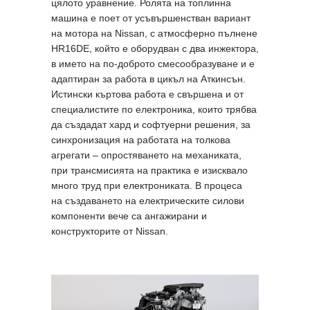
цялото уравнение. Ролята на топлинна
машина е поет от усъвършенстван вариант
на мотора на Nissan, с атмосферно пълнене
HR16DE, който е оборудван с два инжектора,
в името на по-доброто смесообразуване и е
адаптиран за работа в цикъл на Аткинсън.
Истински къртова работа е свършена и от
специалистите по електроника, които трябва
да създадат хард и софтуерни решения, за
синхронизация на работата на толкова
агрегати – опростяването на механиката,
при трансмисията на практика е изисквало
много труд при електрониката. В процеса
на създаването на електрическите силови
компоненти вече са ангажирани и
конструкторите от Nissan.