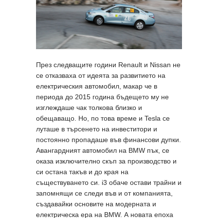
През следващите години Renault и Nissan не
се отказваха от идеята за развитието на
електрическия автомобил, макар че в
периода до 2015 година бъдещето му не
изглеждаше чак толкова близко и
обещаващо. Но, по това време и Tesla се
луташе в търсенето на инвеститори и
постоянно пропадаше във финансови дупки.
Авангардният автомобил на BMW пък, се
оказа изключително скъп за производство и
си остана такъв и до края на
съществуването си. i3 обаче остави трайни и
запомнящи се следи във и от компанията,
създавайки основите на модерната и
електрическа ера на BMW. А новата епоха