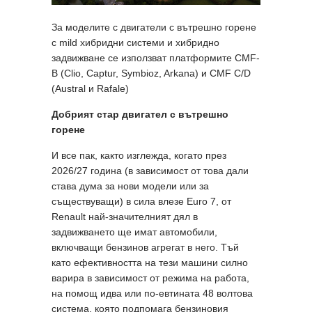
За моделите с двигатели с вътрешно горене
с mild хибридни системи и хибридно
задвижване се използват платформите CMF-
B (Clio, Captur, Symbioz, Arkana) и CMF C/D
(Austral и Rafalе)
Добрият стар двигател с вътрешно
горене
И все пак, както изглежда, когато през
2026/27 година (в зависимост от това дали
става дума за нови модели или за
съществуващи) в сила влезе Euro 7, от
Renault най-значителният дял в
задвижването ще имат автомобили,
включващи бензинов агрегат в него. Тъй
като ефективността на тези машини силно
варира в зависимост от режима на работа,
на помощ идва или по-евтината 48 волтова
система, която подпомага бензиновия