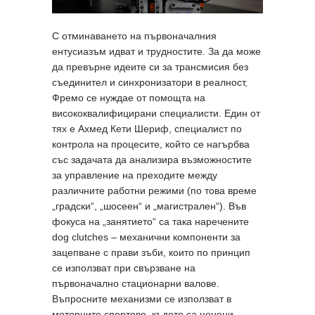
С отминаването на първоначалния
ентусиазъм идват и трудностите. За да може
да превърне идеите си за трансмисия без
съединител и синхронизатори в реалност,
Фремо се нуждае от помощта на
висококвалифицирани специалисти. Един от
тях е Ахмед Кети Шериф, специалист по
контрола на процесите, който се нагърбва
със задачата да анализира възможностите
за управление на преходите между
различните работни режими (по това време
„градски“, „шосеен“ и „магистрален“). Във
фокуса на „занятието“ са така наречените
dog clutches – механични компоненти за
зацепване с прави зъби, които по принцип
се използват при свързване на
първоначално стационарни валове.
Въпросните механизми се използват в
моторните спортове, където са ценени