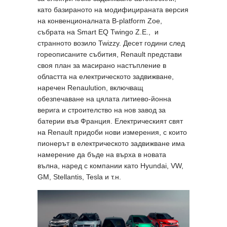
като базираното на модифицираната версия
на конвенционалната B-platform Zoe,
събрата на Smart EQ Twingo Z.E., и
странното возило Twizzy. Десет години след
гореописаните събития, Renault представи
своя план за масирано настъпление в
областта на електрическото задвижване,
наречен Renaulution, включващ
обезпечаване на цялата литиево-йонна
верига и строителство на нов завод за
батерии във Франция. Електрическият свят
на Renault придоби нови измерения, с които
пионерът в електрическото задвижване има
намерение да бъде на върха в новата
вълна, наред с компании като Hyundai, VW,
GM, Stellantis, Tesla и т.н.