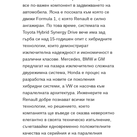
все по-важен компонент в задвижването на
автомобила. Ясна е посоката към която се
движи Formula 1, с която Renault е силно
ангажиран. По това време, системата на
Toyota Hybrid Synergy Drive вече има зад
гърба си над 15-годишен опит с хибридните
технологии, които демонстрират
изключителна надеждност и икономичност в
различни класове. Mercedes, BMW и GM
предлагат на пазара изключително сложната
двурежимна система, Honda е процес на
разработка на новите си поколения
хибридни системи, а VW се насочва към
паралелната архитектура. Инженерите на
Renault добре познават всички тези
технологии, но решението, което
компанията ще въведе се оказва невероятно
елегантно в своята техническо изпълнение,
съчетавайки едновременно положителните
качества на серийния и на паралелния