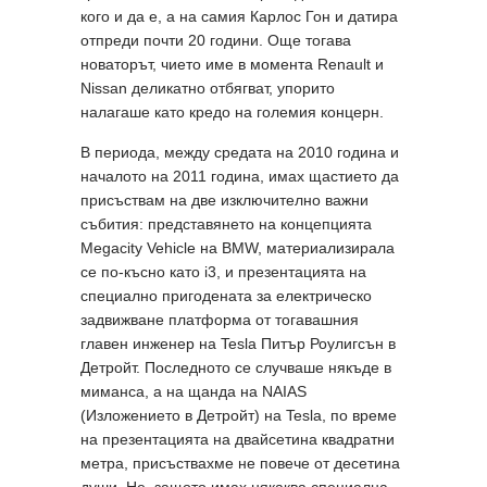
кого и да е, а на самия Карлос Гон и датира
отпреди почти 20 години. Още тогава
новаторът, чието име в момента Renault и
Nissan деликатно отбягват, упорито
налагаше като кредо на големия концерн.
В периода, между средата на 2010 година и
началото на 2011 година, имах щастието да
присъствам на две изключително важни
събития: представянето на концепцията
Megacity Vehicle на BMW, материализирала
се по-късно като i3, и презентацията на
специално пригодената за електрическо
задвижване платформа от тогавашния
главен инженер на Tesla Питър Роулигсън в
Детройт. Последното се случваше някъде в
миманса, а на щанда на NAIAS
(Изложението в Детройт) на Tesla, по време
на презентацията на двайсетина квадратни
метра, присъствахме не повече от десетина
души. Не, защото имах някаква специална