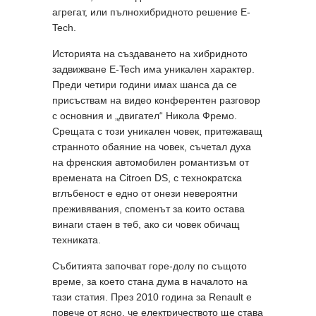
агрегат, или пълнохибридното решение E-
Tech.
Историята на създаването на хибридното
задвижване E-Tech има уникален характер.
Преди четири години имах шанса да се
присъствам на видео конферентен разговор
с основния и „двигател“ Никола Фремо.
Срещата с този уникален човек, притежаващ
странното обаяние на човек, съчетал духа
на френския автомобилен романтизъм от
времената на Citroen DS, с технократска
вглъбеност е едно от онези невероятни
преживявания, споменът за които остава
винаги стаен в теб, ако си човек обичащ
техниката.
Събитията започват горе-долу по същото
време, за което стана дума в началото на
тази статия. През 2010 година за Renault е
повече от ясно, че електричеството ще става