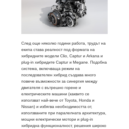
След още няколко години работа, трудът на
екипа става реалност под формата на
хибридните модели Clio, Captur и Arkana и
plug-in хибридите Captur и Megane. Подобна
система, включваща режим на
последователен хибрид създава много
повече възможности за синергия между
двигателя с вътрешно горене и
електрическите машини (каквито се
използват най-вече от Toyota, Honda и
Nissan) и избягва необходимостта от,
използваните при паралелната архитектура,
мощни електрически мотори и plug-in
хибридна функционалност, решения широко