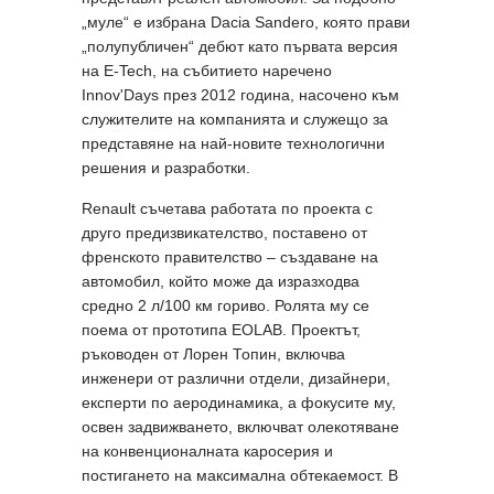
„муле“ е избрана Dacia Sandero, която прави
„полупубличен“ дебют като първата версия
на E-Tech, на събитието наречено
Innov'Days през 2012 година, насочено към
служителите на компанията и служещо за
представяне на най-новите технологични
решения и разработки.
Renault съчетава работата по проекта с
друго предизвикателство, поставено от
френското правителство – създаване на
автомобил, който може да изразходва
средно 2 л/100 км гориво. Ролята му се
поема от прототипа EOLAB. Проектът,
ръководен от Лорен Топин, включва
инженери от различни отдели, дизайнери,
експерти по аеродинамика, а фокусите му,
освен задвижването, включват олекотяване
на конвенционалната каросерия и
постигането на максимална обтекаемост. В