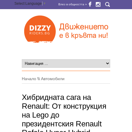
Select Language
▼
Влез в общността »
Начало
\\
Автомобили
Хибридната сага на
Renault: От конструкция
на Lego до
президентския Renault