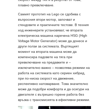
плавно превключване.
Самият прототип на Lego се сдобива с
въпросния втори мотор, започват и
стендовите и практичните тестове. В техния
ход инженерите установяват, че втората
електрическа машина наречена HSG (High
Voltage Motor Generator) може да донесе и
други ползи за системата. Въртящият
момент на втората машина може да
компенсира падовете на тяга при
превключване на предавките и –
изключително важно – позволява режими на
работа на системата като сериен хибрид,
при по-ниска скорост на движение,
респективно натоварване. Това значително
може да подобри комфорта и да осигури на
двигателя с вътрешно горене работа без
връзка с трансмисията в ефективни режими.