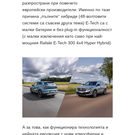
разпространи при повечето
европейски производители. Именно по тази
причина „пълните“ хибриди (48-волтовите
системи са съвсем друга тема) E-Tech са с
малки батерии и без plug-in функционалност
(с малки изключения като само при най-
мощния Rafale E-Tech 300 4x4 Hyper Hybrid).
А за това, как функционира технологията и
нейната еволюция с нови атмосферни и