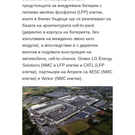
предстоящите за внедряване батерии с
литиево-желязо фосфатни (LFP) клетки,
които в близко бъдеще ще се реализират на
базата на архитектурата cell-to-pack
(директно в корпуса на батерията, без
използване на междинно звено като
модули), а впоследствие и с директен
монтаж в подовата конструкция на
автомобила, cell-to-chassis. Освен LG Energy
Solutions (NMC и LFP клетки и CATL (LFP
клетки), партньори на Ampere са AESC (NMC
клетки) и Verkor (NMC клетки).