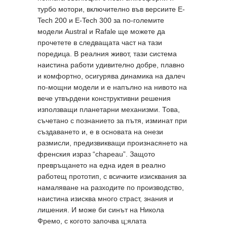
турбо мотори, включително във версиите E-
Tech 200 и E-Tech 300 за по-големите
модели Austral и Rafale ще можете да
прочетете в следващата част на тази
поредица. В реалния живот, тази система
наистина работи удивително добре, плавно
и комфортно, осигурява динамика на далеч
по-мощни модели и е напълно на нивото на
вече утвърдени конструктивни решения
използващи планетарни механизми. Това,
съчетано с познанието за пътя, изминат при
създаването и, е в основата на онези
размисли, предизвикващи произнасянето на
френския израз “chapeau”. Защото
превръщането на една идея в реално
работещ прототип, с всичките изисквания за
намаляване на разходите по производство,
наистина изисква много страст, знания и
лишения. И може би синът на Никола
Фремо, с когото започва ц;ялата