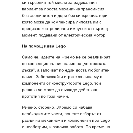
си търсения той мисли за радикалния
вариант за проста механична трансмисия
без съединител и дори без синхронизатори,
която може да компенсира липсата им с
прецизно контролирани импулси от въртящ
момент, подавани от електрическия мотор.
На помощ идва
Lego
Само че, идеите на Фремо не се реализират
по конвенционалния начин на „чертожната
дъска“, а започват по един доста любопитен
начин. Забелязвайки игрите за сина му с
компоненти от конструкторите Lego, той
решава че може да създаде действащ
прототип по този начин.
Речено, сторено…Фремо си набавя
необходимите части, понеже изборът от
различни механизми и компоненти при Lego
е необозрим, и започва работа. По време на