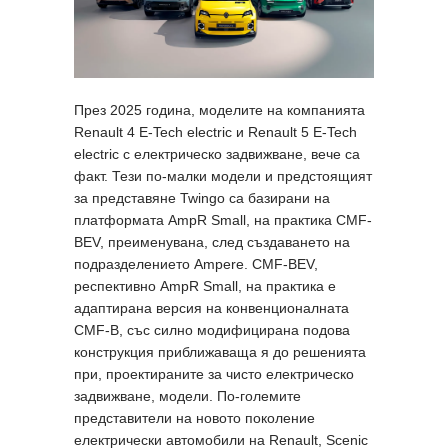
През 2025 година, моделите на компанията
Renault 4 E-Tech electric и Renault 5 E-Tech
electric с електрическо задвижване, вече са
факт. Тези по-малки модели и предстоящият
за представяне Twingo са базирани на
платформата AmpR Small, на практика CMF-
BEV, преименувана, след създаването на
подразделението Ampere. CMF-BEV,
респективно AmpR Small, на практика е
адаптирана версия на конвенционалната
CMF-B, със силно модифицирана подова
конструкция приближаваща я до решенията
при, проектираните за чисто електрическо
задвижване, модели. По-големите
представители на новото поколение
електрически автомобили на Renault, Scenic