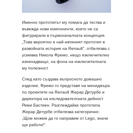
Именно прототипът му помага да тества и
въвежда нови компоненти, които не са
фигурирали в първоначалната концепция.
„Това вероятно е най-евтиният прототип в
развойната история на Renault“, отбелязва с
усмивка Никола Фремо, нещо изключително
изненадващо, на фона на изключителната
му полезност.
След като създава въпросното домашно
изделие, Фремо го представя на мениджъра
по проектите на Renault Жерар Детурбе и
директора на изследователската дейност
Реми Бастиен. Разглеждайки прототипа
Жерар Детурбе отбелязва категорично:
„Щом можем да го направим от Lego, значи
ще работи!“.