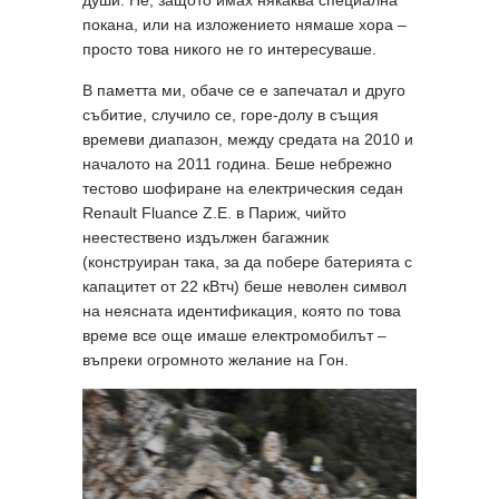
покана, или на изложението нямаше хора –
просто това никого не го интересуваше.
В паметта ми, обаче се е запечатал и друго
събитие, случило се, горе-долу в същия
времеви диапазон, между средата на 2010 и
началото на 2011 година. Беше небрежно
тестово шофиране на електрическия седан
Renault Fluance Z.E. в Париж, чийто
неестествено издължен багажник
(конструиран така, за да побере батерията с
капацитет от 22 кВтч) беше неволен символ
на неясната идентификация, която по това
време все още имаше електромобилът
–
въпреки огромното желание на Гон.