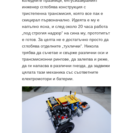
коледните празници, ентусиазираният
инженер сглобява конструкция с
тристепенна трансмисия, която все пак е
скицирал първоначално. Идеята е му е
напълно ясна, и след около 20 часа работа
„под строгия надзор“ на сина му, прототипът
е готов. За целта не е достатъчно просто да
сглобява отделните „тухлички“. Никола
трябва да съчетае и свърже различни оси и
трансмисионни рингове, да залепва и реже,
да ги напасва в различни гнезда, да задвижи
цялата тази механика със съответните
електромотори и батерии.