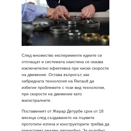
След множество експерименти идеите се
отплащат и системата наистина се оказва
изключително ефективна при ниски скорости
на движение. Остава въпросът, как
хибридната технология на Renault да
избегне проблемите с този вид технологии,
при скорости на движение като
магистралните.
Поставеният от Жерар Детурбе срок от 18
месеца след създаването на първите
прототипи изтича и конструкторите трябва да
представят реален автомобил. За подобно