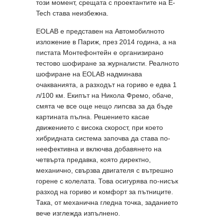
този момент, срещата с проектантите на E-
Tech става неизбежна.
EOLAB е представен на Автомобилното
изложение в Париж, през 2014 година, а на
пистата Монтефонтейн е организирано
тестово шофиране за журналисти. Реалното
шофиране на EOLAB надминава
очакванията, а разходът на гориво е едва 1
л/100 км. Екипът на Никола Фремо, обаче,
смята че все още нещо липсва за да бъде
картината пълна. Решението касае
движението с висока скорост, при което
хибридната система започва да става по-
неефективна и включва добавянето на
четвърта предавка, която директно,
механично, свързва двигателя с вътрешно
горене с колелата. Това осигурява по-нисък
разход на гориво и комфорт за пътниците.
Така, от механична гледна точка, заданието
вече изглежда изпълнено.