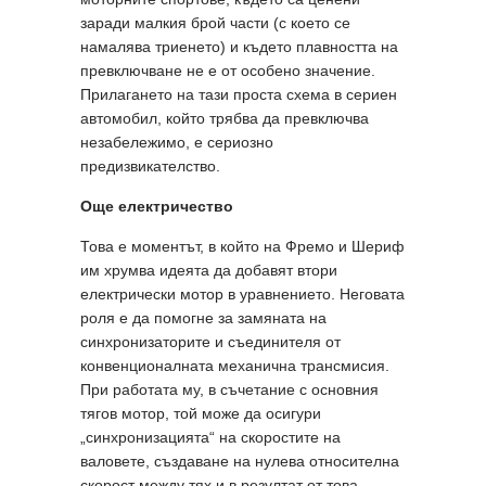
заради малкия брой части (с което се
намалява триенето) и където плавността на
превключване не е от особено значение.
Прилагането на тази проста схема в сериен
автомобил, който трябва да превключва
незабележимо, е сериозно
предизвикателство.
Още електричество
Това е моментът, в който на Фремо и Шериф
им хрумва идеята да добавят втори
електрически мотор в уравнението. Неговата
роля е да помогне за замяната на
синхронизаторите и съединителя от
конвенционалната механична трансмисия.
При работата му, в съчетание с основния
тягов мотор, той може да осигури
„синхронизацията“ на скоростите на
валовете, създаване на нулева относителна
скорост между тях и в резултат от това,