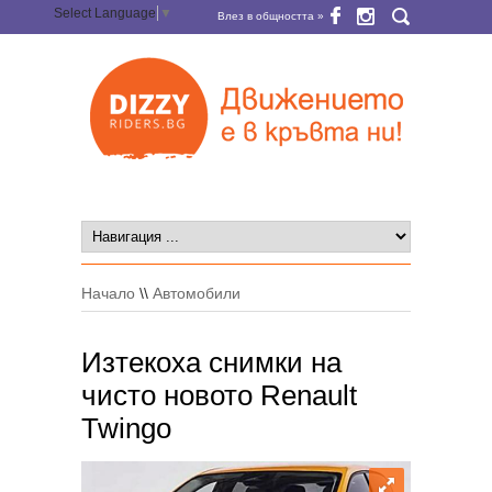
Select Language
▼
Влез в общността »
Начало
\\
Автомобили
Изтекоха снимки на
чисто новото Renault
Twingo