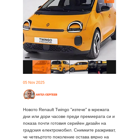
05 Nov 2025
Новото Renault Twingo "изтече" в мрежата
дни или дори часове преди премиерата си и
показа почти готовия серийен дизайн на
градския електромобил. Снимките разкриват,
че четвъртото поколение остава вярно на