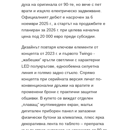
духа на оригинала от 90-те, но вече с пет
врати и изцяло електрическо задвижване.
Официалният дебют е насрочен за 6
ноември 2025 г., а стартът на продажбите е
планиран за 2026 г. при целева начална
цена под 20 000 евро преди субсидии.
Дизайнът повтаря ключови елементи от
концепта от 2023 г. и първото Twingo -
„жабешки“ кръгли светлини с характерни
LED полукръгове, еднообемна силуетна
линия и голямо задно стъкло. Спрямо
концепта при серийната версия личат по-
конвенционални дръжки на вратите и
променени брони с практични защитни
обшивки. В купето се виждат отделен
„плаващ“ мултимедиен екран, малък
дигитален приборен панел и запазени
физически бутони за климатика, плюс ярка
декоративна лента по таблото – препратка
към пъстрия интериор на класиката от 90-те.