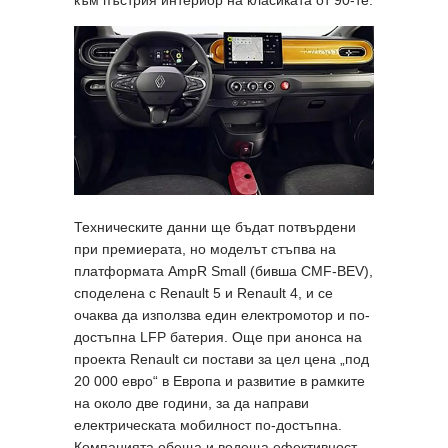
Техническите данни ще бъдат потвърдени
при премиерата, но моделът стъпва на
платформата AmpR Small (бивша CMF-BEV),
споделена с Renault 5 и Renault 4, и се
очаква да използва един електромотор и по-
достъпна LFP батерия. Още при анонса на
проекта Renault си постави за цел цена „под
20 000 евро“ в Европа и развитие в рамките
на около две години, за да направи
електрическата мобилност по-достъпна.
Компанията обеща и водеща ефективност