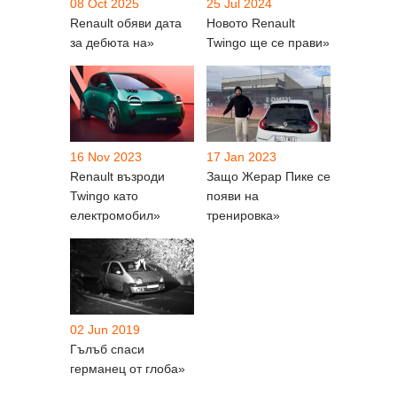
08 Oct 2025
25 Jul 2024
Renault обяви дата
Новото Renault
за дебюта на»
Twingo ще се прави»
16 Nov 2023
17 Jan 2023
Renault възроди
Защо Жерар Пике се
Twingo като
появи на
електромобил»
тренировка»
02 Jun 2019
Гълъб спаси
германец от глоба»