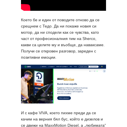
Което бе и един от поводите отново да се
срещнем с Тедо. Да ни покаже новия си
мотор, да ни сподели как се чувства, като
част от професионалния тим на Sherco,
какви са целите му и въобще, да наваксаме.
Получи се откровен разговор, зареден с
позитивни емоции.
И с кафе VIVA, което пихме преди да се
качим на верния бял бус, който е дизелов и
се движи на MaxxMotion Diesel, а „любимата“