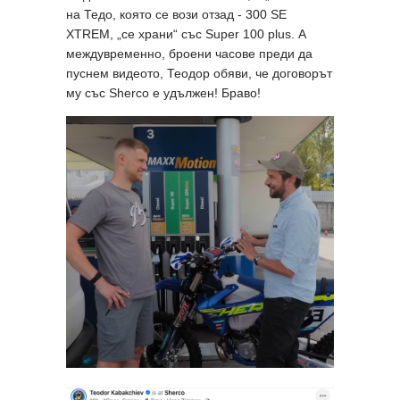
на Тедо, която се вози отзад - 300 SE
XTREM, „се храни“ със Super 100 plus. А
междувременно, броени часове преди да
пуснем видеото, Теодор обяви, че договорът
му със Sherco е удължен! Браво!