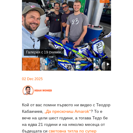
Галерия с 19 снимки.
02 Dec 2025
Кой от вас помни първото ни видео с Теодор
Кабакчиев,
„Да прескочиш Amarok“
? То е
вече на цели шест години, а тогава Тедо бе
на едва 21 години и на няколко месеца от
бъдещата си
световна титла по супер