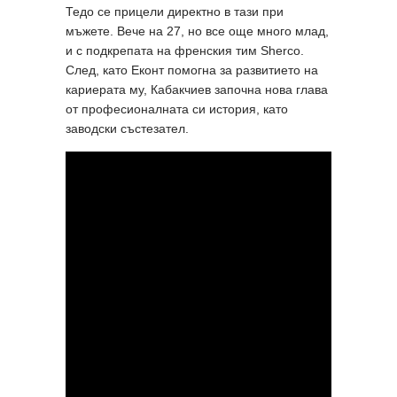
Тедо се прицели директно в тази при
мъжете. Вече на 27, но все още много млад,
и с подкрепата на френския тим Sherco.
След, като Еконт помогна за развитието на
кариерата му, Кабакчиев започна нова глава
от професионалната си история, като
заводски състезател.