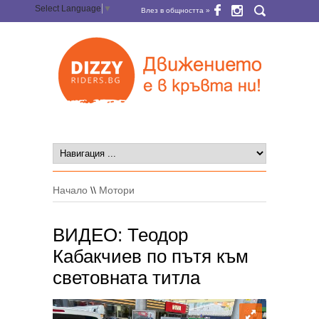
Select Language
▼
Влез в общността »
Начало
\\
Мотори
ВИДЕО: Теодор
Кабакчиев по пътя към
световната титла