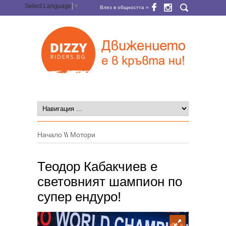
Select Language
▼
Влез в общността »
Начало
\\
Мотори
Теодор Кабакчиев е
световният шампион по
супер ендуро!