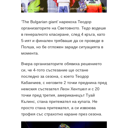
‘The Bulgarian giant’ нарекоха Теодор
организаторите на Световното. Тедо водеше
в генералното класиране, след 4 кръга, като
5-ият и финален трябваше да се проведе в
Полша, но бе отложен заради ситуацията в
момента.
Вчера организаторите обявиха решението
си, че 4-тото състезание ще остане
последно за сезона, с което Теодор
Кабакчиев, с неговите 2 точки преднина пред
немския състезател Леон Хентшел и с 20
точки пред третия, американецът Tуай
Кълинс, стана притежател на купата. Не
просто стана притежател, а си извоюва
трофея със страхотно каране през сезона.