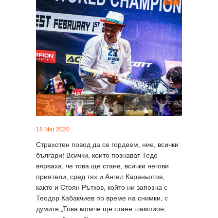
18 Mar 2020
Страхотен повод да се гордеем, ние, всички
българи! Всички, които познават Тедо
вярваха, че това ще стане, всички негови
приятели, сред тях и Ангел Караньотов,
както и Стоян Рътков, който ни запозна с
Теодор Кабакчиев по време на снимки, с
думите „Това момче ще стане шампион,