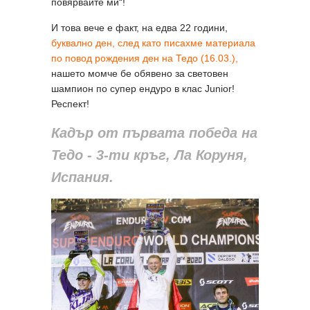
повярвайте ми“!
И това вече е факт, на едва 22 години,
буквално ден, след като писахме материала
по повод рождения ден на Тедо (16.03.),
нашето момче бе обявено за световен
шампион по супер ендуро в клас Junior!
Респект!
Кадър от първата победа на
Тедо - 3-ти кръг, Ла Коруня,
Испания.