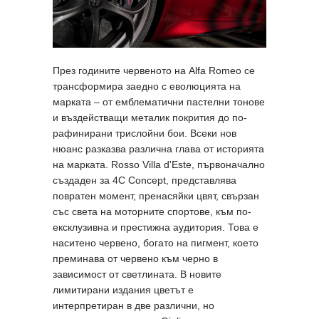
През годините червеното на Alfa Romeo се
трансформира заедно с еволюцията на
марката – от емблематични пастелни тонове
и въздействащи металик покрития до по-
рафинирани трислойни бои. Всеки нов
нюанс разказва различна глава от историята
на марката. Rosso Villa d'Este, първоначално
създаден за 4C Concept, представлява
повратен момент, пренасяйки цвят, свързан
със света на моторните спортове, към по-
ексклузивна и престижна аудитория. Това е
наситено червено, богато на пигмент, което
преминава от червено към черно в
зависимост от светлината. В новите
лимитирани издания цветът е
интерпретиран в две различни, но