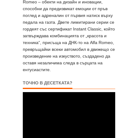
Romeo – обекти на дизайн и иновации,
способни да предизвикат емоции от пръв
поглед и адреналин от първия натиск върху
педала на газта. Двете лимитирани серии се
гордеят със сертификат Instant Classic, който
затвърждава комбинацията от „красота и
техника“, присъща на ДНК-то на Alfa Romeo,
превръщайки всеки автомобил в движещо се
произведение на изкуството, създадено да
оставя незаличима следа в сърцата на
ентусиастите.
ТОЧНО В ДЕСЕТКАТА?