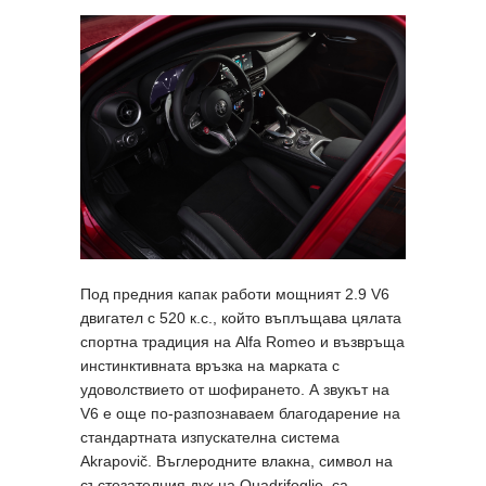
Под предния капак работи мощният 2.9 V6
двигател с 520 к.с., който въплъщава цялата
спортна традиция на Alfa Romeo и възвръща
инстинктивната връзка на марката с
удоволствието от шофирането. А звукът на
V6 е още по-разпознаваем благодарение на
стандартната изпускателна система
Akrapovič. Въглеродните влакна, символ на
състезателния дух на Quadrifoglio, са