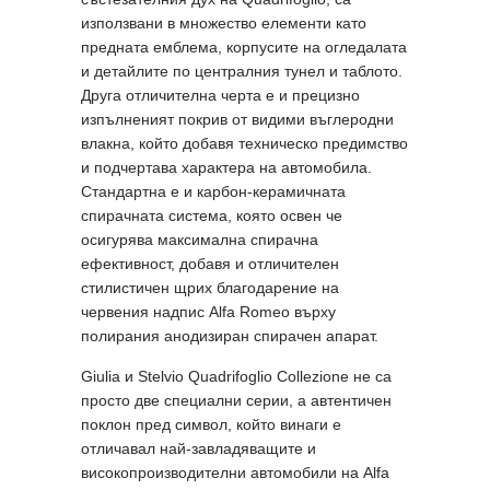
използвани в множество елементи като
предната емблема, корпусите на огледалата
и детайлите по централния тунел и таблото.
Друга отличителна черта е и прецизно
изпълненият покрив от видими въглеродни
влакна, който добавя техническо предимство
и подчертава характера на автомобила.
Стандартна е и карбон-керамичната
спирачната система, която освен че
осигурява максимална спирачна
ефективност, добавя и отличителен
стилистичен щрих благодарение на
червения надпис Alfa Romeo върху
полирания анодизиран спирачен апарат.
Giulia и Stelvio Quadrifoglio Collezione не са
просто две специални серии, а автентичен
поклон пред символ, който винаги е
отличавал най-завладяващите и
високопроизводителни автомобили на Alfa