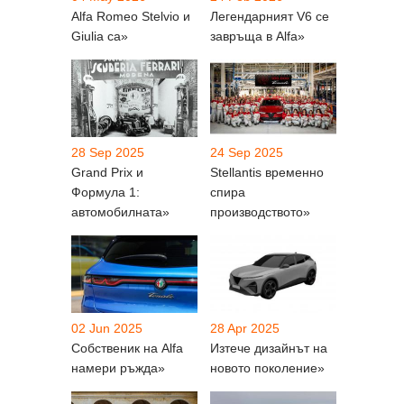
Alfa Romeo Stelvio и
Легендарният V6 се
Giulia са»
завръща в Alfa»
28 Sep 2025
24 Sep 2025
Grand Prix и
Stellantis временно
Формула 1:
спира
автомобилната»
производството»
02 Jun 2025
28 Apr 2025
Собственик на Alfa
Изтече дизайнът на
намери ръжда»
новото поколение»