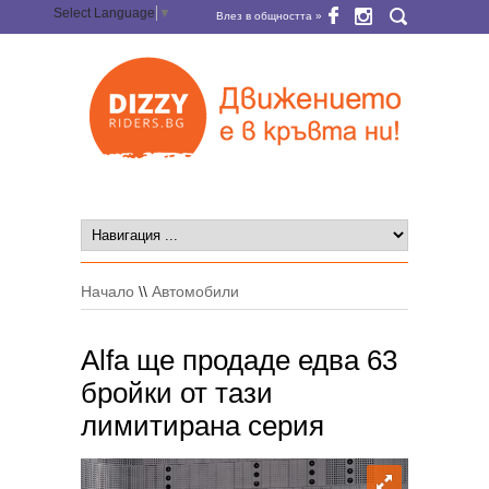
Select Language
▼
Влез в общността »
Начало
\\
Автомобили
Alfa ще продаде едва 63
бройки от тази
лимитирана серия