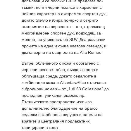
допълващи се посоки: Giulia предлага по-
тъмни, почти черни нюанси в хармония с
нейния характер на екстремен спортен дух,
докато Stelvio избира по-ярко и открито
възприятие на червеното – тон, отразяващ
многоизмерен спортен дух, подходящ за
мощен, но универсален SUV. Два различни
прочита на една и съща цветова легенда, и
двата верни на същността на Alfa Romeo.
Вътре, облеченото с кожа и обогатено с
червени шевове табло, създава топла и
обгръщаща среда, докато седалките в
комбинация кожа и Alcantara® се отличават
с бродиран номер – от „1 di 63 Collezione“ до
последния, уникален екземпляр.
Пътническото пространство изпъква
допълнително благодарение на Sparco
седалки с карбонова черупка и панели на
вратите и централния подлакътник,
тапицирани в кожа.