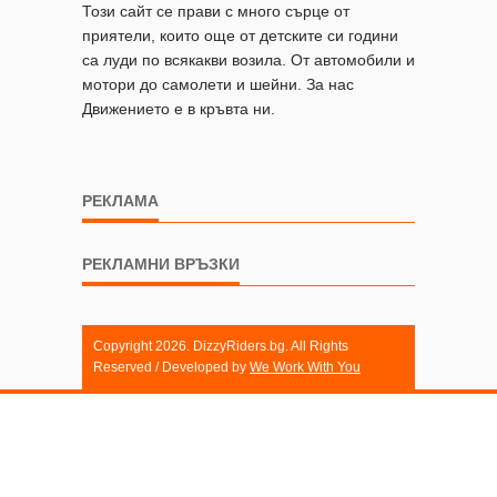
Този сайт се прави с много сърце от
приятели, които още от детските си години
са луди по всякакви возила. От автомобили и
мотори до самолети и шейни. За нас
Движението е в кръвта ни.
РЕКЛАМА
РЕКЛАМНИ ВРЪЗКИ
Copyright 2026. DizzyRiders.bg. All Rights
Reserved / Developed by
We Work With You