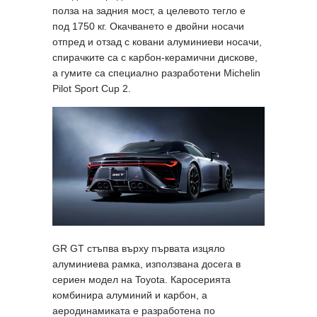
полза на задния мост, а целевото тегло е
под 1750 кг. Окачването е двойни носачи
отпред и отзад с ковани алуминиеви носачи,
спирачките са с карбон-керамични дискове,
а гумите са специално разработени Michelin
Pilot Sport Cup 2.
GR GT стъпва върху първата изцяло
алуминиева рамка, използвана досега в
сериен модел на Toyota. Каросерията
комбинира алуминий и карбон, а
аеродинамиката е разработена по