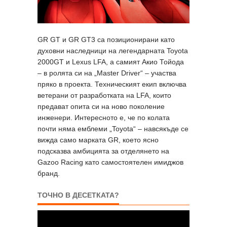
GR GT и GR GT3 са позиционирани като
духовни наследници на легендарната Toyota
2000GT и Lexus LFA, а самият Акио Тойода
– в ролята си на „Master Driver“ – участва
пряко в проекта. Техническият екип включва
ветерани от разработката на LFA, които
предават опита си на ново поколение
инженери. Интересното е, че по колата
почти няма емблеми „Toyota“ – навсякъде се
вижда само марката GR, което ясно
подсказва амбицията за отделянето на
Gazoo Racing като самостоятелен имиджов
бранд.
ТОЧНО В ДЕСЕТКАТА?