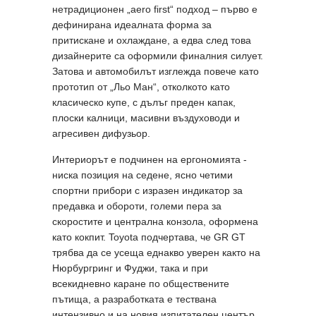
нетрадиционен „aero first“ подход – първо е
дефинирана идеалната форма за
притискане и охлаждане, а едва след това
дизайнерите са оформили финалния силует.
Затова и автомобилът изглежда повече като
прототип от „Льо Ман“, отколкото като
класическо купе, с дълъг преден капак,
плоски калници, масивни въздуховоди и
агресивен дифузьор.
Интериорът е подчинен на ергономията -
ниска позиция на седене, ясно четими
спортни прибори с изразен индикатор за
предавка и обороти, големи пера за
скоростите и централна конзола, оформена
като кокпит. Toyota подчертава, че GR GT
трябва да се усеща еднакво уверен както на
Нюрбургринг и Фуджи, така и при
всекидневно каране по обществените
пътища, а разработката е тествана
интензивно и на новия изпитателен център