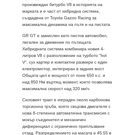
произвеждан битурбо V8 в историята на
марката и е част от хибридна система,
създадена от Toyota Gazoo Racing за
максимална динамика на пътя и на пистата.
GR GT е замислен като пистов автомобил,
легален за движение по пътищата.
Хибридната система комбинира новия 4-
литров V8 с разположение на турбото "hot
V", сух картер и компактни размери с един
електромотор, интегриран в задния мост.
Общата цел е мощност от поне 650 к.с. и
над 850 Нм въртящ момент, което позволява
максимална скорост над 320 км/ч.
Силовият тракт е изграден около карбонова
торсионна тръба, която свързва двигателя с
нова 8-степенна автоматична трансмисия с
мокър съединител и механичен
диференциал с ограничено приплъзване
отзад. Разпределението на масата е 45:55 в