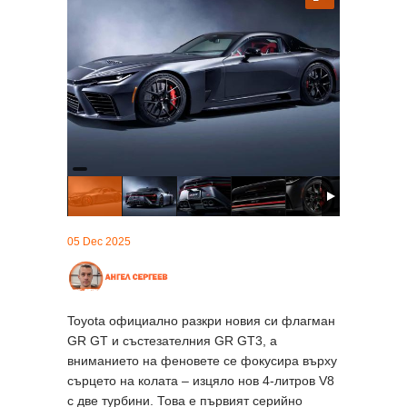
05 Dec 2025
Toyota официално разкри новия си флагман
GR GT и състезателния GR GT3, а
вниманието на феновете се фокусира върху
сърцето на колата – изцяло нов 4-литров V8
с две турбини. Това е първият серийно