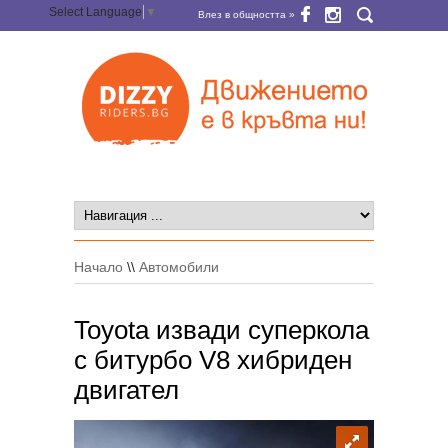
Select Language
▼
Влез в общността »
Начало
\\
Автомобили
Toyota извади суперкола
с битурбо V8 хибриден
двигател