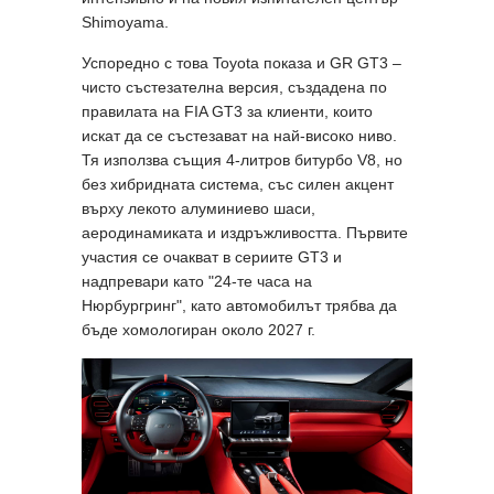
Shimoyama.
Успоредно с това Toyota показа и GR GT3 –
чисто състезателна версия, създадена по
правилата на FIA GT3 за клиенти, които
искат да се състезават на най-високо ниво.
Тя използва същия 4-литров битурбо V8, но
без хибридната система, със силен акцент
върху лекото алуминиево шаси,
аеродинамиката и издръжливостта. Първите
участия се очакват в сериите GT3 и
надпревари като "24-те часа на
Нюрбургринг", като автомобилът трябва да
бъде хомологиран около 2027 г.