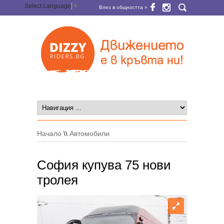
Select Language
▼
Влез в общността »
Начало
\\
Автомобили
София купува 75 нови
тролея