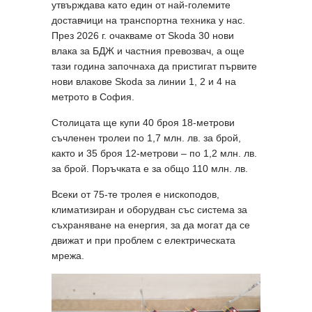
утвърждава като един от най-големите
доставчици на транспортна техника у нас.
През 2026 г. очакваме от Skoda 30 нови
влака за БДЖ и частния превозвач, а още
тази година започнаха да пристигат първите
нови влакове Skoda за линии 1, 2 и 4 на
метрото в София.
Столицата ще купи 40 броя 18-метрови
съчленен тролеи по 1,7 млн. лв. за брой,
както и 35 броя 12-метрови – по 1,2 млн. лв.
за брой. Поръчката е за общо 110 млн. лв.
Всеки от 75-те тролея е нископодов,
климатизиран и оборудван със система за
съхраняване на енергия, за да могат да се
движат и при проблем с електрическата
мрежа.