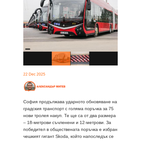
22 Dec 2025
София продължава ударното обновяване на
градския транспорт с голяма поръчка за 75
нови тролея накуп. Те ще са от два размера
– 18-метрови съчленени и 12-метрови. За
победител в обществената поръчка е избран
чешкият гигант Skoda, който напоследък се