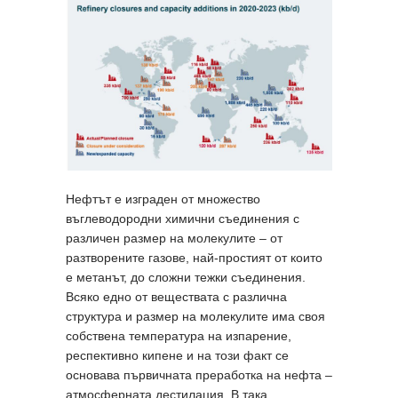
Нефтът е изграден от множество
въглеводородни химични съединения с
различен размер на молекулите – от
разтворените газове, най-простият от които
е метанът, до сложни тежки съединения.
Всяко едно от веществата с различна
структура и размер на молекулите има своя
собствена температура на изпарение,
респективно кипене и на този факт се
основава първичната преработка на нефта –
атмосферната дестилация. В така