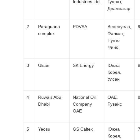
Industries Ltd.
Гуярат,
Джамнагар
2
Paraguana
PDVSA
Венецуела,
complex
Фалкон,
Пунто
Фийо
3
Ulsan
SK Energy
Южна
Корея,
Улсан
4
Ruwais Abu
National Oil
ОАЕ,
Dhabi
Company
Рувайс
ОАЕ
5
Yeosu
GS Caltex
Южна
Корeя,