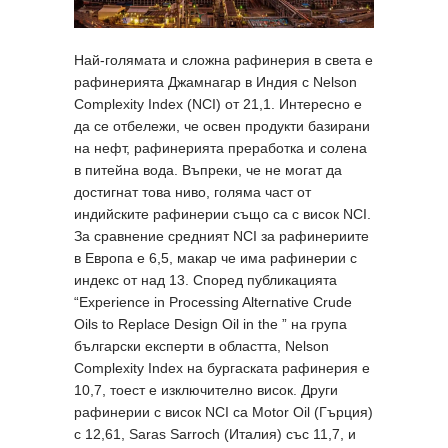
Най-голямата и сложна рафинерия в света е
рафинерията Джамнагар в Индия с Nelson
Complexity Index (NCI) от 21,1. Интересно е
да се отбележи, че освен продукти базирани
на нефт, рафинерията преработка и солена
в питейна вода. Въпреки, че не могат да
достигнат това ниво, голяма част от
индийските рафинерии също са с висок NCI.
За сравнение средният NCI за рафинериите
в Европа е 6,5, макар че има рафинерии с
индекс от над 13. Според публикацията
“Experience in Processing Alternative Crude
Oils to Replace Design Oil in the ” на група
български експерти в областта, Nelson
Complexity Index на бургаската рафинерия е
10,7, тоест е изключително висок. Други
рафинерии с висок NCI са Motor Oil (Гърция)
с 12,61, Saras Sarroch (Италия) със 11,7, и