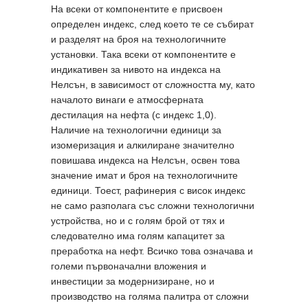
На всеки от компонентите е присвоен
определен индекс, след което те се събират
и разделят на броя на технологичните
установки. Така всеки от компонентите е
индикативен за нивото на индекса на
Нелсън, в зависимост от сложността му, като
началото винаги е атмосферната
дестилация на нефта (с индекс 1,0).
Наличие на технологични единици за
изомеризация и алкилиране значително
повишава индекса на Нелсън, освен това
значение имат и броя на технологичните
единици. Тоест, рафинерия с висок индекс
не само разполага със сложни технологични
устройства, но и с голям брой от тях и
следователно има голям капацитет за
преработка на нефт. Всичко това означава и
големи първоначални вложения и
инвестиции за модернизиране, но и
производство на голяма палитра от сложни