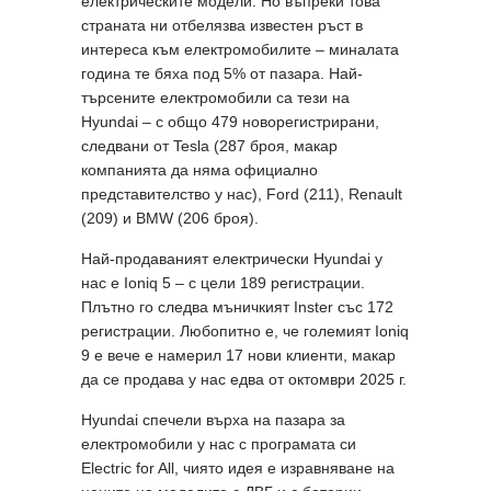
електрическите модели. Но въпреки това
страната ни отбелязва известен ръст в
интереса към електромобилите – миналата
година те бяха под 5% от пазара. Най-
търсените електромобили са тези на
Hyundai – с общо 479 новорегистрирани,
следвани от Tesla (287 броя, макар
компанията да няма официално
представителство у нас), Ford (211), Renault
(209) и BMW (206 броя).
Най-продаваният електрически Hyundai у
нас е Ioniq 5 – с цели 189 регистрации.
Плътно го следва мъничкият Inster със 172
регистрации. Любопитно е, че големият Ioniq
9 е вече е намерил 17 нови клиенти, макар
да се продава у нас едва от октомври 2025 г.
Hyundai спечели върха на пазара за
електромобили у нас с програмата си
Electric for All, чиято идея е изравняване на