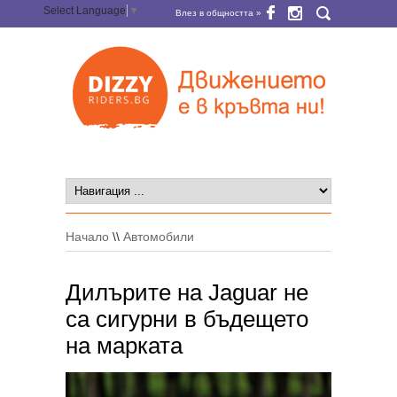
Select Language
▼
Влез в общността »
Начало
\\
Автомобили
Дилърите на Jaguar не
са сигурни в бъдещето
на марката