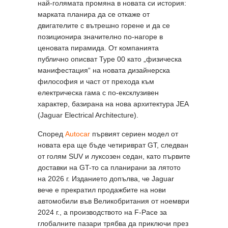
най-голямата промяна в новата си история:
марката планира да се откаже от
двигателите с вътрешно горене и да се
позиционира значително по-нагоре в
ценовата пирамида. От компанията
публично описват Type 00 като „физическа
манифестация“ на новата дизайнерска
философия и част от прехода към
електрическа гама с по-ексклузивен
характер, базирана на нова архитектура JEA
(Jaguar Electrical Architecture).
Според
Autocar
първият сериен модел от
новата ера ще бъде четириврат GT, следван
от голям SUV и луксозен седан, като първите
доставки на GT-то са планирани за лятото
на 2026 г. Изданието допълва, че Jaguar
вече е прекратил продажбите на нови
автомобили във Великобритания от ноември
2024 г., а производството на F-Pace за
глобалните пазари трябва да приключи през