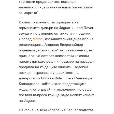
търговски представител, пожелал
анонимност - „в момента няма бизнес казус
за марката“.
В същото време от асоциацията на
германските дилъри на Jaguar и Land Rover
звучат и по-умерено оптимистични оценки.
Според
Motor1
изпълнителният директор на
организацията Андреас Евершнайдер
определя „новия старт“ като възможност, но
признава, че остават неизвестни ключови
параметри като реалния размер на пазара и
профила на бъдещите клиенти. Подобна
позиция изразява и управителят на
дилърството Glinicke British Cars Салваторе
Коланджело, който хвали предстоящите
модели като дизайн и технологии, но също
поставя въпроса кой ще бъде новият клиент
на Jaguar.
На фона на тези колебания Jaguar подготвя