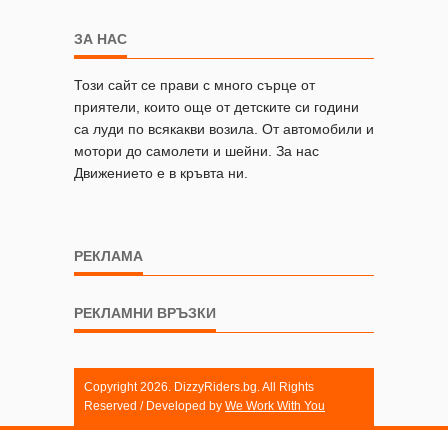
ЗА НАС
Този сайт се прави с много сърце от
приятели, които още от детските си години
са луди по всякакви возила. От автомобили и
мотори до самолети и шейни. За нас
Движението е в кръвта ни.
РЕКЛАМА
РЕКЛАМНИ ВРЪЗКИ
Copyright 2026. DizzyRiders.bg. All Rights
Reserved / Developed by
We Work With You