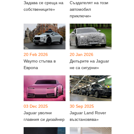
Задава се среща на
Създателят на този
собствениците»
автомобил
приключи»
20 Feb 2026
20 Jan 2026
Waymo стъпва в
Дилърите на Jaguar
Европа
не са сигурни»
03 Dec 2025
30 Sep 2025
Jaguar уволни
Jaguar Land Rover
главния си дизайнер
възстановява»