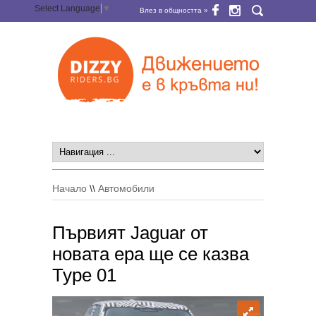
Select Language
▼
Влез в общността »
Начало
\\
Автомобили
Първият Jaguar от
новата ера ще се казва
Type 01