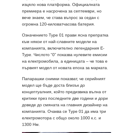
изцяло нова платформа. Официалната
премиера е насрочена за септември, но
вече знаем, че става въпрос за седан с
огромна 120-киловатчасова батерия.
Означението Type 01 прави ясна препратка
към някои от най-славните модели на
компанията, включително легендарния E-
Type. Числото “0” показва нулевите емисии
на електромобила, а единицата – че това е
първият модел от новата епоха за марката.
Папарашки снимки показват, че серийният
модел ще бъде доста близък до
концептуалния, който предизвика вълна от
критики през последните две години и дори
доведе до смяната на главния дизайнер на
компанията. Очаква се Type 01 да има три
електромотора с общо около 1000 к.с. и
1300 Нм.