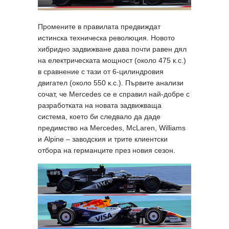
Промените в правилата предвиждат
истинска техническа революция. Новото
хибридно задвижване дава почти равен дял
на електрическата мощност (около 475 к.с.)
в сравнение с тази от 6-цилиндровия
двигател (около 550 к.с.). Първите анализи
сочат, че Mercedes се е справил най-добре с
разработката на новата задвижваща
система, което би следвало да даде
предимство на Mercedes, McLaren, Williams
и Alpine – заводския и трите клиентски
отбора на германците през новия сезон.