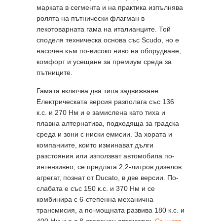
марката в сегмента и на практика изпълнява
ролята на пътнически флагман в
лекотоварната гама на италианците. Той
споделя техническа основа със Scudo, но е
насочен към по-високо ниво на оборудване,
комфорт и усещане за премиум среда за
пътниците.
Гамата включва два типа задвижване.
Електрическата версия разполага със 136
к.с. и 270 Нм и е замислена като тиха и
плавна алтернатива, подходяща за градска
среда и зони с ниски емисии. За хората и
компаниите, които изминават дълги
разстояния или използват автомобила по-
интензивно, се предлага 2,2-литров дизелов
агрегат, познат от Ducato, в две версии. По-
слабата е със 150 к.с. и 370 Нм и се
комбинира с 6-степенна механична
трансмисия, а по-мощната развива 180 к.с. и
400 Нм и е с 8-степенен автоматик.
Същият