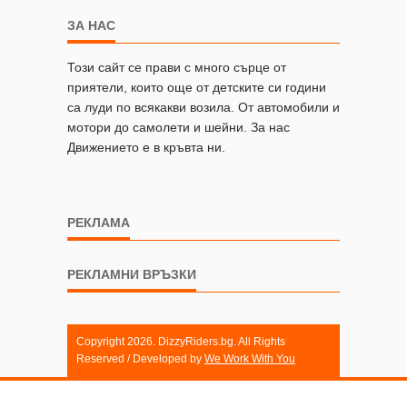
ЗА НАС
Този сайт се прави с много сърце от
приятели, които още от детските си години
са луди по всякакви возила. От автомобили и
мотори до самолети и шейни. За нас
Движението е в кръвта ни.
РЕКЛАМА
РЕКЛАМНИ ВРЪЗКИ
Copyright 2026. DizzyRiders.bg. All Rights
Reserved / Developed by
We Work With You