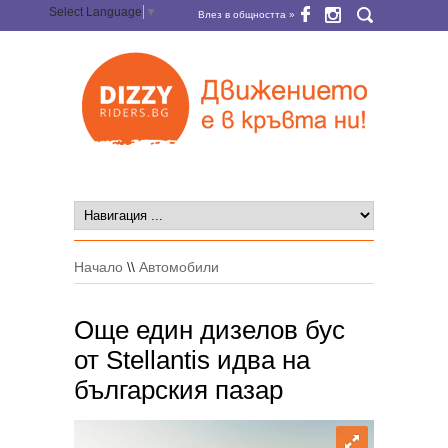
Select Language
▼
Влез в общността »
Начало
\\
Автомобили
Още един дизелов бус
от Stellantis идва на
българския пазар