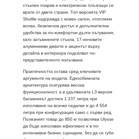
стъклен покрив и електрически плъзгащи се
врати от двете страни. Топ версията VIP
Shuttle надгражда с кожен салон, отопляем
волан, безключов достъп и допълнителни
удобства за по-комфортни дълги пътувания,
като затъмнените стъкла, 17-инчовите
алуминиеви джанти и акцентът върху
детайла в интериора подсилват по-
представителното излъчване.
Практичността остава сред ключовите
аргументи на модела. Еднообемната
архитектура осигурява висока
функционалност, а в удължената L3 версия
багажникът достига 1 237 литра при
използване на всички седалки и до 4 554
литра при конфигурация само с първи ред.
Полезният товар до 850 кг позволява Ulysse
да бъде използван ефективно и в по-
интензивни бизнес сценарии, без да се губи