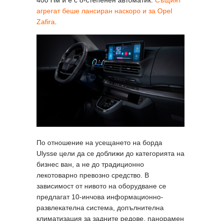
агрегат беше лансиран наскоро и за Opel
Zafira
.
По отношение на усещането на борда
Ulysse цели да се доближи до категорията на
бизнес ван, а не до традиционно
лекотоварно превозно средство. В
зависимост от нивото на оборудване се
предлагат 10-инчова информационно-
развлекателна система, допълнителна
климатизация за задните редове, панорамен