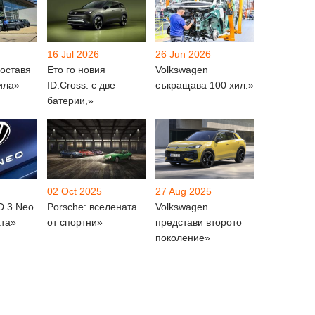
16 Jul 2026
26 Jun 2026
доставя
Ето го новия
Volkswagen
ила»
ID.Cross: с две
съкращава 100 хил.»
батерии,»
02 Oct 2025
27 Aug 2025
D.3 Neo
Porsche: вселената
Volkswagen
ата»
от спортни»
представи второто
поколение»