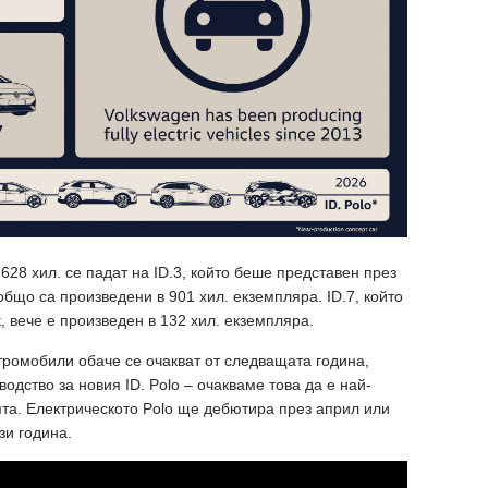
628 хил. се падат на ID.3, който беше представен през
 общо са произведени в 901 хил. екземпляра. ID.7, който
, вече е произведен в 132 хил. екземпляра.
тромобили обаче се очакват от следващата година,
одство за новия ID. Polo – очакваме това да е най-
та. Електрическото Polo ще дебютира през април или
зи година.