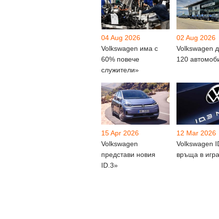
04 Aug 2026
02 Aug 2026
Volkswagen има с
Volkswagen 
60% повече
120 автомоб
служители»
15 Apr 2026
12 Mar 2026
Volkswagen
Volkswagen I
представи новия
връща в игр
ID.3»