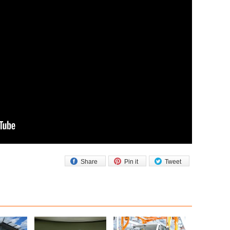
Share
Pin it
Tweet