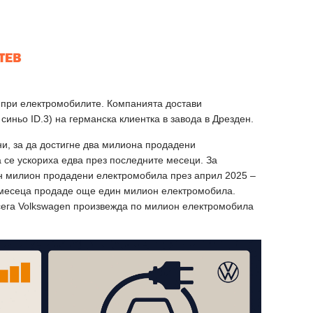
 при електромобилите. Компанията достави
иньо ID.3) на германска клиентка в завода в Дрезден.
и, за да достигне два милиона продадени
се ускориха едва през последните месеци. За
н милион продадени електромобила през април 2025 –
т месеца продаде още един милион електромобила.
а сега Volkswagen произвежда по милион електромобила