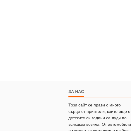
ЗА НАС
Този сайт се прави с много
сърце от приятели, които още о
детските си години са луди по
всякакви возила. От автомобили
и мотори до самолети и шейни.