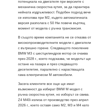
потенциала на двигателя при версиите с
механична скоростна кутия, за да гарантира
нейната издръжливост. Подобен подход вече
се използва при M2, където автоматичната
версия разполага с 50 Нм повече въртящ
момент от модела с ръчна трансмисия.
В същото време компанията не се отказва от
високопроизводителните модели с двигатели
с вътрешно горене. Следващото поколение
BMW M3 с шестцилиндров мотор се очаква
през 2028 г., което подсказва, че моделът ще
остане на пазара и през следващото
десетилетие, паралелно с нарастващата
гама електрически M автомобили.
Засега клиентите все още ще имат
възможност да избират BMW M модел с
ръчна скоростна кутия, но изборът се свива.
Z4 M40i излиза от производство през април
2026 г., което оставя само M2, M3 и M4 като