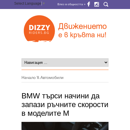
Select Language
▼
Влез в общността »
Начало
\\
Автомобили
BMW търси начини да
запази ръчните скорости
в моделите M