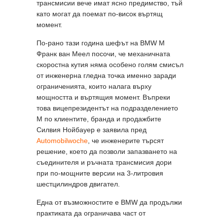
трансмисии вече имат ясно предимство, тъй
като могат да поемат по-висок въртящ
момент.
По-рано тази година шефът на BMW M
Франк ван Меел посочи, че механичната
скоростна кутия няма особено голям смисъл
от инженерна гледна точка именно заради
ограниченията, които налага върху
мощността и въртящия момент. Въпреки
това вицепрезидентът на подразделението
M по клиентите, бранда и продажбите
Силвия Нойбауер е заявила пред
Automobilwoche
, че инженерите търсят
решение, което да позволи запазването на
съединителя и ръчната трансмисия дори
при по-мощните версии на 3-литровия
шестцилиндров двигател.
Една от възможностите е BMW да продължи
практиката да ограничава част от