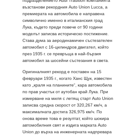
подразделението Audi Tradition компанията
възстанови рекордния Auto Union Lucca, а
премиерата на автомобила е направена
символично именно в италианския град
Лука, където преди повече от 90 години
моделът записва историческо постижение.
Става дума за аеродинамичен състезателен
автомобил с 16-цилиндров двигател, който
през 1935 г. се превръща в най-бързия
автомобил за шосейни състезания в света.
Оригиналният рекорд е поставен на 15
февруари 1935 г., когато Ханс Щук, известен
като „краля на планините“, кара автомобила
по прав участък от аутобан край Лука. При
измерване на миля с летящ старт Auto Union
записва средна скорост от 320,267 км/ч, а
максималната достига 326,975 км/ч. По
онова време това е резултат, който шокира
автомобилния свят и издига марката Auto
Union до върха на инженерната надпревара