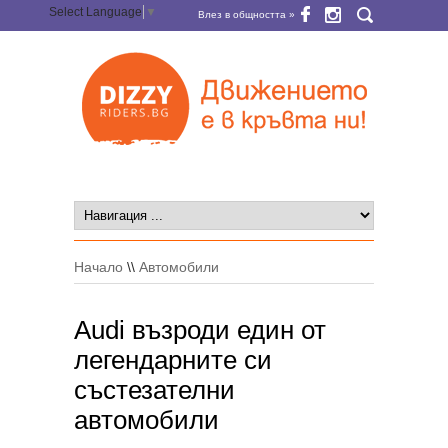
Select Language
▼
Влез в общността »
Начало
\\
Автомобили
Audi възроди един от
легендарните си
състезателни
автомобили