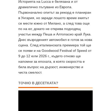
Историята на Lucca е белязана и от
драматично пътуване из Европа.
Първоначално опитът за рекорд е планиран
в Унгария, но заради лошото време екипът
се мести южно от Милано, а след това още
по на юг, докато не открива подходящ
участък между Пеша и Алтопасио край Лука.
Днес възроденият автомобил е готов за нова
сцена. След италианската премиера той ще
се появи и на Goodwood Festival of Speed от
9 до 12 юли 2026 г., където отново ще
напомни за епохата, в която скоростта е
била въпрос на дързост, инженерство и
чиста смелост.
ТОЧНО В ДЕСЕТКАТА?