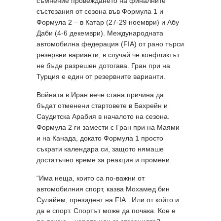
съмнение провеждането на финалните
състезания от сезона във Формула 1 и
Формула 2 – в Катар (27-29 ноември) и Абу
Даби (4-6 декември). Международната
автомобилна федерация (FIA) от рано търси
резервни варианти, в случай че конфликтът
не бъде разрешен дотогава. Гран при на
Турция е един от резервните варианти.
Войната в Иран вече стана причина да
бъдат отменени стартовете в Бахрейн и
Саудитска Арабия в началото на сезона.
Формула 2 ги замести с Гран при на Маями
и на Канада, докато Формула 1 просто
съкрати календара си, защото нямаше
достатъчно време за реакция и промени.
“Има неща, които са по-важни от
автомобилния спорт, казва Мохамед бин
Сулайем, президент на FIA. Или от който и
да е спорт. Спортът може да почака. Кое е