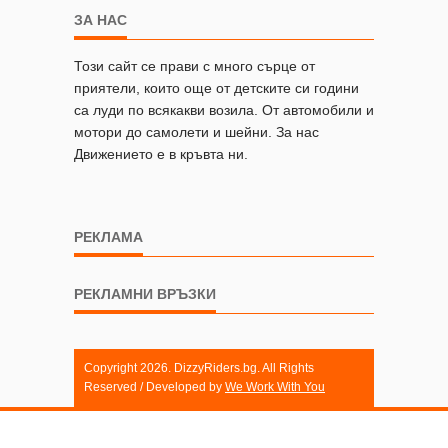
ЗА НАС
Този сайт се прави с много сърце от
приятели, които още от детските си години
са луди по всякакви возила. От автомобили и
мотори до самолети и шейни. За нас
Движението е в кръвта ни.
РЕКЛАМА
РЕКЛАМНИ ВРЪЗКИ
Copyright 2026. DizzyRiders.bg. All Rights
Reserved / Developed by
We Work With You