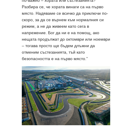
по-важно – хората или състезанията?
Разбира се, че хората винаги са на първо
място. Надяваме се всичко да приключи по-
скоро, за да се върнем към нормалния си
режим, а не да живеем като сега в
напрежение. Бог да ни е на помощ, ако
нещата продължат до октомври или ноември
– тогава просто ще бъдем длъжни да
отменим състезанията, тъй като
безопасността е на първо място.”