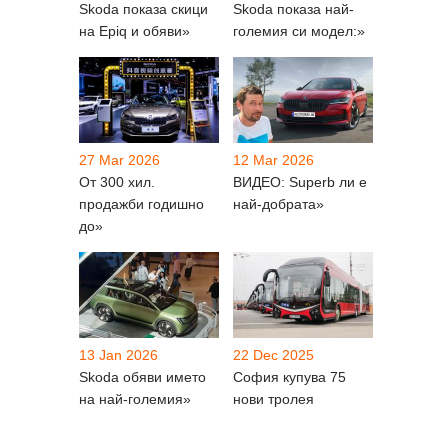
Skoda показа скици
Skoda показа най-
на Epiq и обяви»
големия си модел:»
27 Mar 2026
12 Mar 2026
От 300 хил.
ВИДЕО: Superb ли е
продажби годишно
най-добрата»
до»
13 Jan 2026
22 Dec 2025
Skoda обяви името
София купува 75
на най-големия»
нови тролея