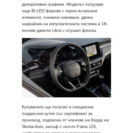
декоративни графики. Моделът получава
още Bi-LED фарове с черни вътрешни
елементи, снижено окачване, двоен
накрайник на изпускателната система и 18-
инчови джанти Libra с опушен финиш.
Купувачите ще получат и специална
подаръчна кутия със сертификат за
произход, подписан от членове на борда на
Skoda Auto, калъф с логото Fabia 125,
шофьорски ръкавици и колекционерски