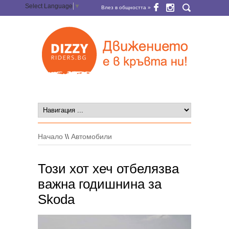
Select Language
▼
Влез в общността »
Начало
\\
Автомобили
Този хот хеч отбелязва
важна годишнина за
Skoda