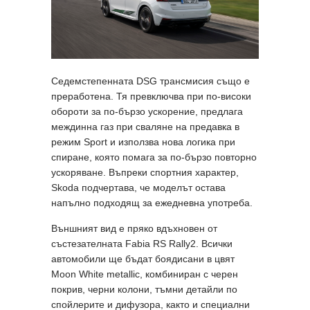
Седемстепенната DSG трансмисия също е
преработена. Тя превключва при по-високи
обороти за по-бързо ускорение, предлага
междинна газ при сваляне на предавка в
режим Sport и използва нова логика при
спиране, която помага за по-бързо повторно
ускоряване. Въпреки спортния характер,
Skoda подчертава, че моделът остава
напълно подходящ за ежедневна употреба.
Външният вид е пряко вдъхновен от
състезателната Fabia RS Rally2. Всички
автомобили ще бъдат боядисани в цвят
Moon White metallic, комбиниран с черен
покрив, черни колони, тъмни детайли по
спойлерите и дифузора, както и специални