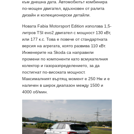
към днешна дата. Автомобилът комбинира
по-мощен двигател, вдъхновен от ралита
дизайн и колекционерски детайли.
Новата Fabia Motorsport Edition използва 1,5-
литров TSI evo2 двигател с мощност 130 кВт,
или 177 к.с. Това е повече от стандартната
версия на агрегата, която развива 110 кВт.
Инженерите на Skoda са направили
промени по компоненти като всмукателния
колектор и газоразпределението, за да
постигнат по-високата мощност.
Максималният въртящ момент е 250 Нм и е
наличен в широк диапазон между 1500 и
4000 об/мин.