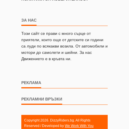
ЗА НАС
Този сайт се прави с много сърце от
приятели, които още от детските си години
са луди по всякакви возила. От автомобили и
мотори до самолети и шейни. За нас
Движението е в кръвта ни.
РЕКЛАМА
РЕКЛАМНИ ВРЪЗКИ
Copyright 2026. DizzyRiders.bg. All Rights
Reserved / Developed by
We Work With You