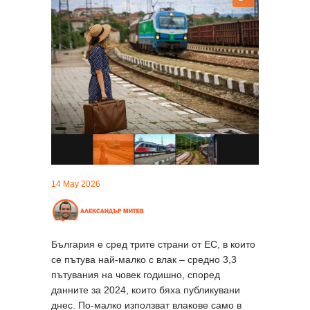
14 May 2026
България е сред трите страни от ЕС, в които
се пътува най-малко с влак – средно 3,3
пътувания на човек годишно, според
данните за 2024, които бяха публикувани
днес. По-малко използват влакове само в