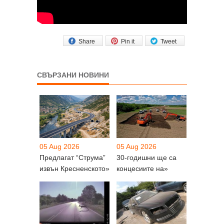
Share
Pin it
Tweet
СВЪРЗАНИ НОВИНИ
05 Aug 2026
05 Aug 2026
Предлагат “Струма”
30-годишни ще са
извън Кресненското»
концесиите на»