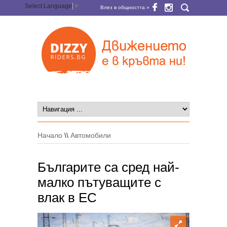
Select Language
▼
Влез в общността »
Начало
\\
Автомобили
Българите са сред най-
малко пътуващите с
влак в ЕС