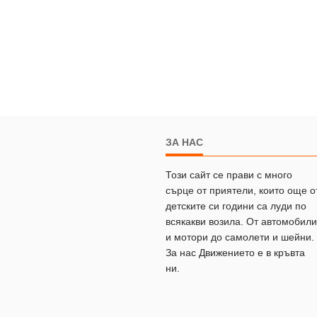
ЗА НАС
Този сайт се прави с много
сърце от приятели, които още о
детските си години са луди по
всякакви возила. От автомобили
и мотори до самолети и шейни.
За нас Движението е в кръвта
ни.