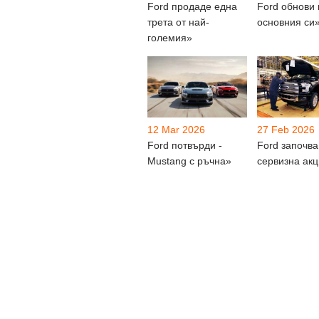
Ford продаде една
Ford обнови
трета от най-
основния си
големия»
12 Mar 2026
27 Feb 2026
Ford потвърди -
Ford започва
Mustang с ръчна»
сервизна акц