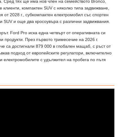
. Сред тях ще има нов член на семейството Bronco,
е клиенти, компактен SUV с няколко типа задвижване,
я от 2028 г., субкомпактен електромобил със спортен
ки SUV и още два кросоувъра с различни задвижвания.
ерът. Ford Pro иска една четвърт от оперативната си
ни продукти. През първото тримесечие на 2026 г.
е са достигнали 879 000 в глобален мащаб, с ръст от
ъвкав подход от европейските регулатори, включително
е и електромобилите с удължител на пробега по пътя