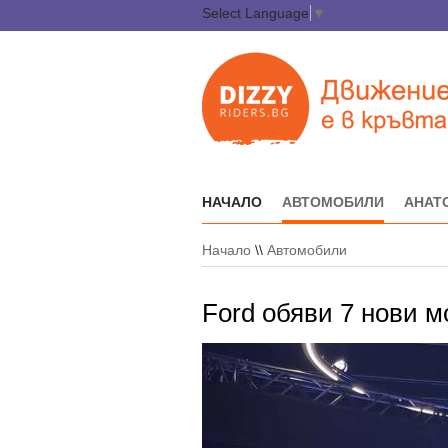
Select Language
▼
НАЧАЛО
АВТОМОБИЛИ
АНАТ
Начало
\\
Автомобили
Ford обяви 7 нови м