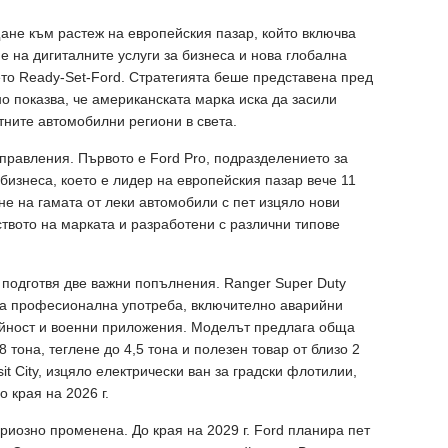
ане към растеж на европейския пазар, който включва
 на дигиталните услуги за бизнеса и нова глобална
о Ready-Set-Ford. Стратегията беше представена пред
о показва, че американската марка иска да засили
тните автомобилни региони в света.
правления. Първото е Ford Pro, подразделението за
бизнеса, което е лидер на европейския пазар вече 11
не на гамата от леки автомобили с пет изцяло нови
твото на марката и разработени с различни типове
подготвя две важни попълнения. Ranger Super Duty
жка професионална употреба, включително аварийни
дейност и военни приложения. Моделът предлага обща
 тона, теглене до 4,5 тона и полезен товар от близо 2
sit City, изцяло електрически ван за градски флотилии,
 края на 2026 г.
иозно променена. До края на 2029 г. Ford планира пет