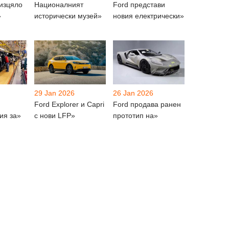
 изцяло
Националният
Ford представи
»
исторически музей»
новия електрически»
29 Jan 2026
26 Jan 2026
Ford Explorer и Capri
Ford продава ранен
ия за»
с нови LFP»
прототип на»