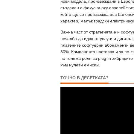
нови модела, произвеждани в Европа
създаден с фокус върху европейскит
който ще се произвежда във Валенси
характер, малък градски електричес
Важна част от стратегията е и софту
печалба да идва от услуги и дигитал
платените софтуерни абонаменти веч
30%. Компанията настоява и за по-г
по-голяма роля за plug-in хибридит
към нулеви емисии.
ТОЧНО В ДЕСЕТКАТА?