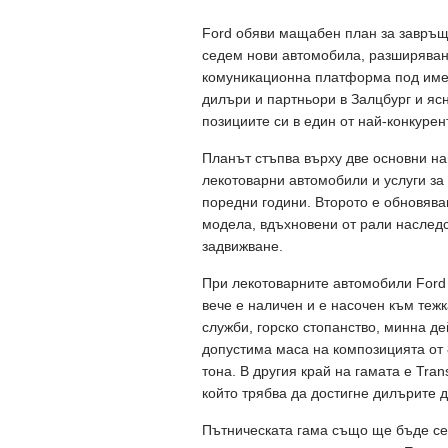
Ford обяви мащабен план за завръщ
седем нови автомобила, разширяване
комуникационна платформа под имет
дилъри и партньори в Залцбург и ясн
позициите си в един от най-конкурен
Планът стъпва върху две основни на
лекотоварни автомобили и услуги за 
поредни години. Второто е обновява
модела, вдъхновени от рали наследс
задвижване.
При лекотоварните автомобили Ford 
вече е наличен и е насочен към те
служби, горско стопанство, минна 
допустима маса на композицията от 8
тона. В другия край на гамата е Tran
който трябва да достигне дилърите до
Пътническата гама също ще бъде сер