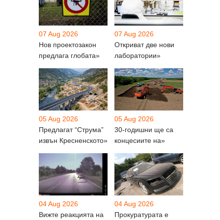
07 Aug 2026
07 Aug 2026
Нов проектозакон
Откриват две нови
предлага глобата»
лаборатории»
05 Aug 2026
05 Aug 2026
Предлагат “Струма”
30-годишни ще са
извън Кресненското»
концесиите на»
04 Aug 2026
04 Aug 2026
Вижте реакцията на
Прокуратурата е