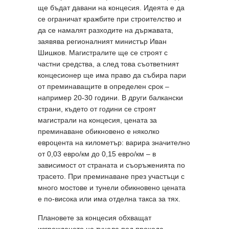
ще бъдат давани на концесия. Идеята е да
се ограничат кражбите при строителство и
да се намалят разходите на държавата,
заявява регионалният министър Иван
Шишков. Магистралите ще се строят с
частни средства, а след това съответният
концесионер ще има право да събира пари
от преминаващите в определен срок –
например 20-30 години. В други балкански
страни, където от години се строят
магистрали на концесия, цената за
преминаване обикновено е няколко
евроцента на километър: варира значително
от 0,03 евро/км до 0,15 евро/км – в
зависимост от страната и съоръженията по
трасето. При преминаване през участъци с
много мостове и тунели обикновено цената
е по-висока или има отделна такса за тях.
Плановете за концесия обхващат
изграждането на тунела под прохода