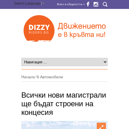
Select Language
▼
Влез в общността »
Начало
\\
Автомобили
Всички нови магистрали
ще бъдат строени на
концесия