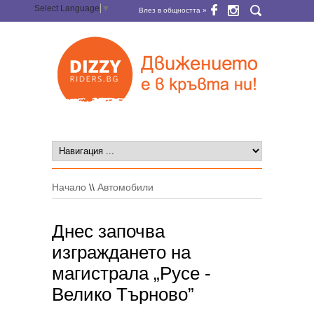
Select Language
▼
Влез в общността »
Начало
\\
Автомобили
Днес започва
изграждането на
магистрала „Русе -
Велико Търново”