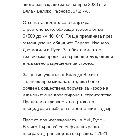
чието изграждане започна през 2023 г., и
Бяла - Велико Търново /57,2 км/.
Отсечката, в която сега стартира
строителството, обхваща трасето от км
0+500 до км 40+640. Тя ще преминава през
землищата на общините Борово, Иваново,
Две могили и Русе. За обекта има готов
технически проект, завършени отчуждения и
е издадено разрешение за строеж.
За третия участък от Бяла до Велико
Търново през миналата година беше
обявена обществена поръчки за избор на
изпълнител на проектиране и строителство.
Предстои откриване и на тръжната
процедура за избор на строителния надзор.
Проектът за изграждането на АМ „Русе -
Велико Търново” се съфинансира по
програма „Транспортна свързаност“ 2021-