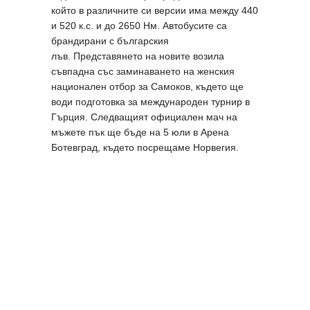
който в различните си версии има между 440
и 520 к.с. и до 2650 Нм. Автобусите са
брандирани с българския
лъв. Представянето на новите возила
съвпадна със заминаването на женския
национален отбор за Самоков, където ще
води подготовка за международен турнир в
Гърция. Следващият официален мач на
мъжете пък ще бъде на 5 юли в Арена
Ботевград, където посрещаме Норвегия.