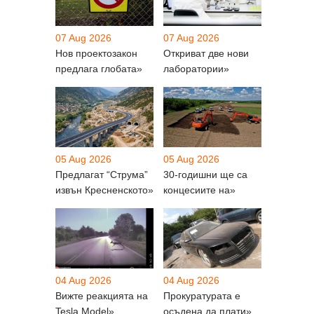
07 Aug 2026
07 Aug 2026
Нов проектозакон
Откриват две нови
предлага глобата»
лаборатории»
05 Aug 2026
05 Aug 2026
Предлагат “Струма”
30-годишни ще са
извън Кресненското»
концесиите на»
04 Aug 2026
04 Aug 2026
Вижте реакцията на
Прокуратурата е
Tesla Model»
осъдена да плати»