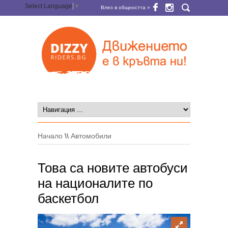
Select Language
▼
Влез в общността »
Начало
\\
Автомобили
Това са новите автобуси
на националите по
баскетбол