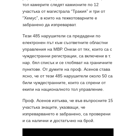
тол камерите следят камионите по 12
участъка от магистрала “Тракия” и три от
“Хемус”, в които на тежкотоварните е
забранено да изпреварват.
Тези 485 нарушители са предадени по
електронен път към съответните областни
управления на МВР. Онези от тях, които са с
чуждестранни регистрации, са включени в т.
нар. бял списък и се глобяват на граничните
пунктове. От думите на проф. Асенов става
ясно, че от тези 485 нарушители около 50 са
били чуждестранните, които са спрени от
екипи на националното тол управление.
Проф. Асенов изтъква, че във въпросните 15
участъка знаците, указващи, че
изпреварването е забранено, са проверени
и са налични и достатъчно на брой.