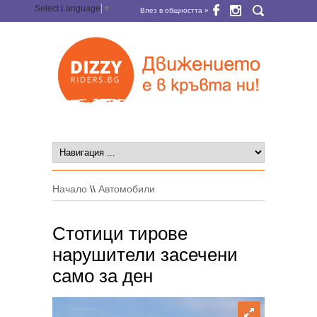
Select Language
▼
Влез в общността »
Начало
\\
Автомобили
Стотици тирове
нарушители засечени
само за ден