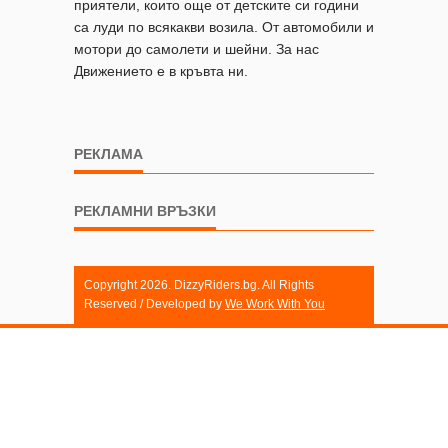
приятели, които още от детските си години
са луди по всякакви возила. От автомобили и
мотори до самолети и шейни. За нас
Движението е в кръвта ни.
РЕКЛАМА
РЕКЛАМНИ ВРЪЗКИ
Copyright 2026. DizzyRiders.bg. All Rights
Reserved / Developed by
We Work With You