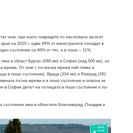
ат тези, при които повредите по настилката засягат
края на 2025 г. едва 49% от магистралите попадат в
едно състояние са 40% от тях, а в лошо – 11%.
има в област Бургас (580 км) и София (над 500 км), но
на мрежа. От тези с по-малка мрежа най-тежко е
ща в лошо състояние), Враца (334 км) и Разград (281
ловината пътна мрежа е в лошо състояние и опасна за
ри в София делът на пътищата в лошо състояние е по-
 състояние има в областите Благоевград, Пловдив и