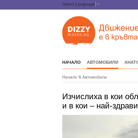
Select Language
▼
НАЧАЛО
АВТОМОБИЛИ
АНАТ
Начало
\\
Автомобили
Изчислиха в кои об
и в кои – най-здрави