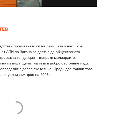
едстави проучването си на пътищата у нас. То е
 от АПИ по Закона за достъп до обществената
тревожна тенденция – въпреки милиардите,
т на пътища, делът на тези в добро състояние пада.
 определят в добро състояние. Преди две години това
 актуални към края на 2025 г.