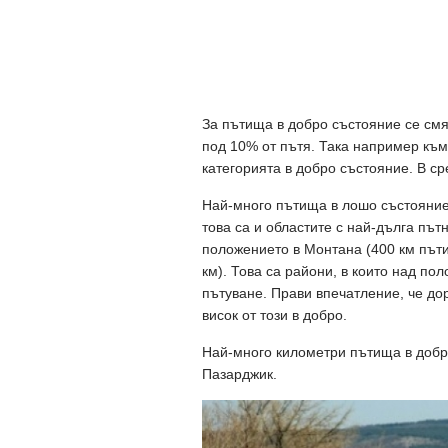
За пътища в добро състояние се смят
под 10% от пътя. Така например към 
категорията в добро състояние. В ср
Най-много пътища в лошо състояние 
това са и областите с най-дълга път
положението в Монтана (400 км пъти
км). Това са райони, в които над по
пътуване. Прави впечатление, че до
висок от този в добро.
Най-много километри пътища в добро
Пазарджик.