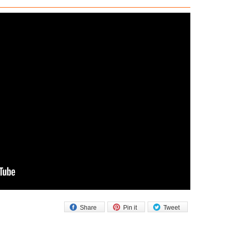
Share
Pin it
Tweet