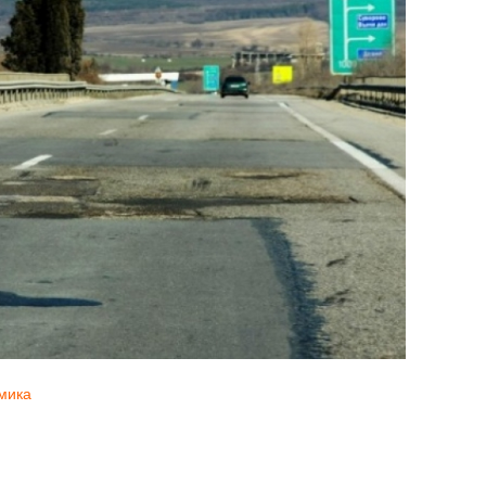
омика