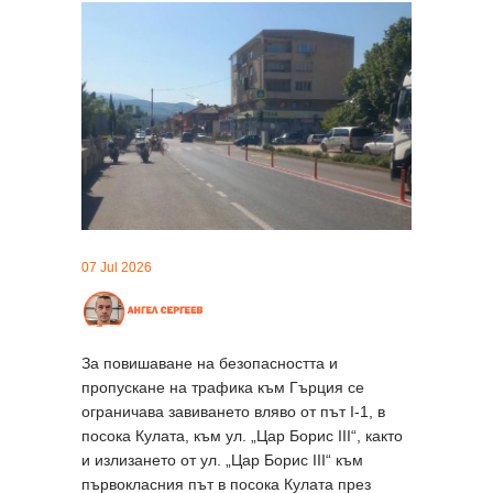
07 Jul 2026
За повишаване на безопасността и
пропускане на трафика към Гърция се
ограничава завиването вляво от път I-1, в
посока Кулата, към ул. „Цар Борис III“, както
и излизането от ул. „Цар Борис III“ към
първокласния път в посока Кулата през