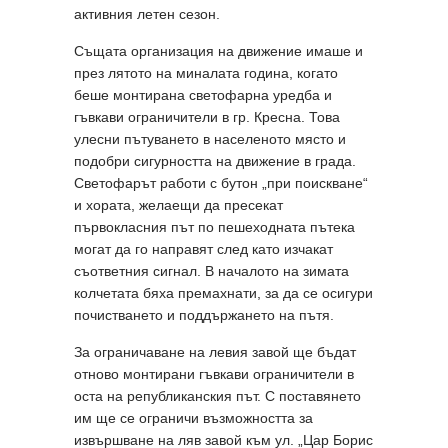
активния летен сезон.
Същата организация на движение имаше и
през лятото на миналата година, когато
беше монтирана светофарна уредба и
гъвкави ограничители в гр. Кресна. Това
улесни пътуването в населеното място и
подобри сигурността на движение в града.
Светофарът работи с бутон „при поискване“
и хората, желаещи да пресекат
първокласния път по пешеходната пътека
могат да го направят след като изчакат
съответния сигнал. В началото на зимата
колчетата бяха премахнати, за да се осигури
почистването и поддържането на пътя.
За ограничаване на левия завой ще бъдат
отново монтирани гъвкави ограничители в
оста на републиканския път. С поставянето
им ще се ограничи възможността за
извършване на ляв завой към ул. „Цар Борис