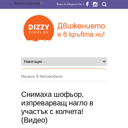
Select Language
▼
Влез в общността »
Начало
\\
Автомобили
Снимаха шофьор,
изпреварващ нагло в
участък с колчета!
(Видео)