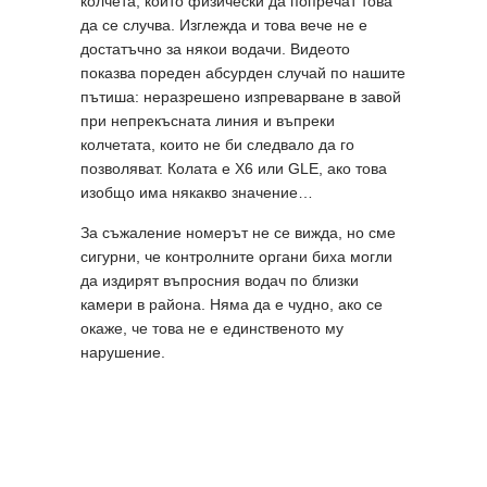
колчета, които физически да попречат това
да се случва. Изглежда и това вече не е
достатъчно за някои водачи. Видеото
показва пореден абсурден случай по нашите
пътиша: неразрешено изпреварване в завой
при непрекъсната линия и въпреки
колчетата, които не би следвало да го
позволяват. Колата е X6 или GLE, ако това
изобщо има някакво значение…
За съжаление номерът не се вижда, но сме
сигурни, че контролните органи биха могли
да издирят въпросния водач по близки
камери в района. Няма да е чудно, ако се
окаже, че това не е единственото му
нарушение.