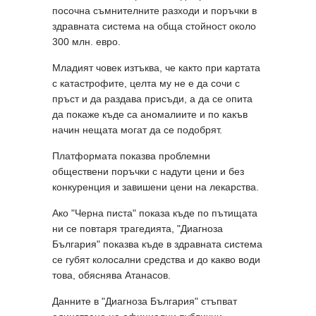
посочна съмнителните разходи и поръчки в
здравната система на обща стойност около
300 млн. евро.
Младият човек изтъква, че както при картата
с катастрофите, целта му не е да сочи с
пръст и да раздава присъди, а да се опита
да покаже къде са аномалиите и по какъв
начин нещата могат да се подобрят.
Платформата показва проблемни
обществени поръчки с надути цени и без
конкуренция и завишени цени на лекарства.
Ако "Черна писта" показа къде по пътищата
ни се повтаря трагедията, "Диагноза
България" показва къде в здравната система
се губят колосални средства и до какво води
това, обяснява Атанасов.
Данните в "Диагноза България" стъпват