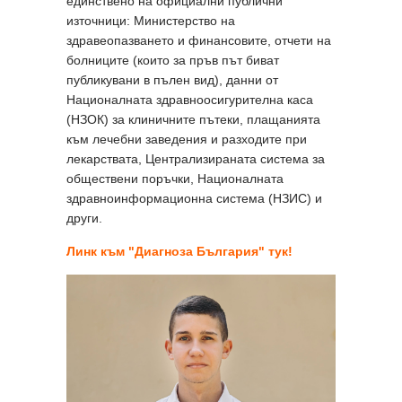
единствено на официални публични
източници: Министерство на
здравеопазването и финансовите, отчети на
болниците (които за пръв път биват
публикувани в пълен вид), данни от
Националната здравноосигурителна каса
(НЗОК) за клиничните пътеки, плащанията
към лечебни заведения и разходите при
лекарствата, Централизираната система за
обществени поръчки, Националната
здравноинформационна система (НЗИС) и
други.
Линк към "Диагноза България" тук!