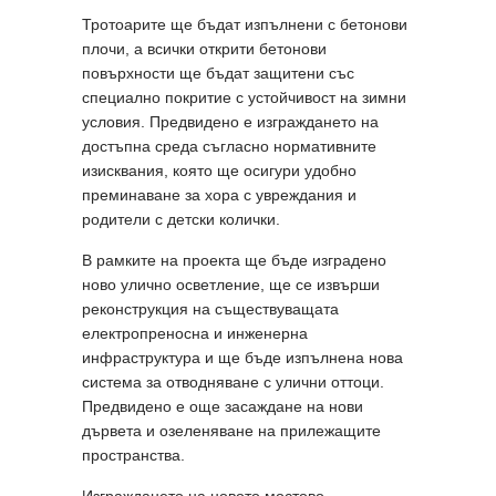
Тротоарите ще бъдат изпълнени с бетонови
плочи, а всички открити бетонови
повърхности ще бъдат защитени със
специално покритие с устойчивост на зимни
условия. Предвидено е изграждането на
достъпна среда съгласно нормативните
изисквания, която ще осигури удобно
преминаване за хора с увреждания и
родители с детски колички.
В рамките на проекта ще бъде изградено
ново улично осветление, ще се извърши
реконструкция на съществуващата
електропреносна и инженерна
инфраструктура и ще бъде изпълнена нова
система за отводняване с улични оттоци.
Предвидено е още засаждане на нови
дървета и озеленяване на прилежащите
пространства.
Изграждането на новото мостово