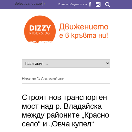
Select Language
▼
Влез в общността »
Начало
\\
Автомобили
Строят нов транспортен
мост над р. Владайска
между районите „Красно
село“ и „Овча купел“