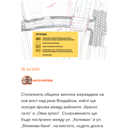
08 Jul 2026
Столичната община започна изграждане на
нов мост над река Владайска, който ще
осигури връзка между районите „Красно
село“ и „Овча купел“. Съоръжението ще
бъде построено между ул. „Коломан“ и ул.
„Момкова баня“, на мястото, където досега