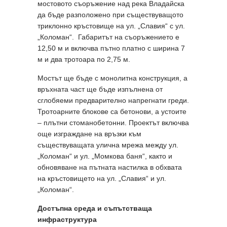
мостовото съоръжение над река Владайска
да бъде разположено при съществуващото
триклонно кръстовище на ул. „Славия“ с ул.
„Коломан“. Габаритът на съоръжението е
12,50 м и включва пътно платно с ширина 7
м и два тротоара по 2,75 м.
Мостът ще бъде с монолитна конструкция, а
връхната част ще бъде изпълнена от
сглобяеми предварително напрегнати греди.
Тротоарните блокове са бетонови, а устоите
– плътни стоманобетонни. Проектът включва
още изграждане на връзки към
съществуващата улична мрежа между ул.
„Коломан“ и ул. „Момкова баня“, както и
обновяване на пътната настилка в обхвата
на кръстовището на ул. „Славия“ и ул.
„Коломан“.
Достъпна среда и съпътстваща
инфраструктура