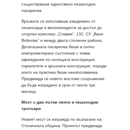
съществуваше единствено пешеходна
пасарелка.
Връзката се използваше ежедневно от
пешеходци и велосипедисти за достъп до
спортен комплекс „Славия“, 132. СУ „Ваня
Войнова“ и между двата столични района.
Досегашната пасарелка беше в силно
компрометирано състояние с тежки
увреждания по носещата конструкция,
парапетите и връхната конструкция, поради
което на практика беше неизползваема.
Предвижда се новото мостово съоръжение
да бъде изградено в срок от около три
месеца.
Мост с две пътни ленти и пешеходни
тротоари
Новият мост се изгражда по възлагане на
Столичната община. Проектът предвижда