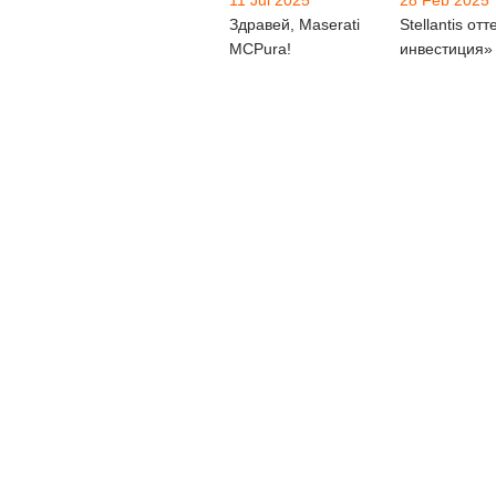
Здравей, Maserati
Stellantis отт
MCPura!
инвестиция»