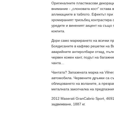
Оригиналните пластмасови декораци
внимание - „слоновата кост“ остава 
апликациите в таблото. Ефектът при 
хромираният тризъбец контрастира с
уредите и виненият акцент на също 
кокпита.
Дори само маркирането на всички п
Боядисаните в кафяво решетки на Bo
аварийните антиролбари отзад, пълн
червен кожен кант, подът на багажни
чанта...
Чантата? Запазената марка на Vilner
автомобила. Червените дръжки са съ
облицоването на воланите, а презр
металната закопчалка на предпазния
2012 Maserati GranCabrio Sport, 4691 
задвижване, 1887 кг.