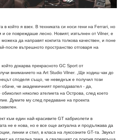
в който я взех. В техниката си носи гени на Ferrari, но
и се повреждаше лесно. Новият, изпълнен от Vilner, е
 можеха да направят кокпита толкова качествен, и поне
ай-после вътрешното пространство отговаря на
 който докарва прекрасното GC Sport от
учи вниманието на Art Studio Vilner. „Ще ходиш чак до
нецът споделя също, че неведнъж е получил този
е обаче, че академичният преподавател - да,
- обиколил няколко ателиета на Острова, след което
лие. Думите му след предаване на проекта
равилен.
спект към един най-красивите GT кабриолети в
ата не е нова, но е все още актуална и продължава да
ии, линии и стил, в класа на луксозните GT-та. Звукът
дмет на отделна тема, а свалящият се покрив превръща