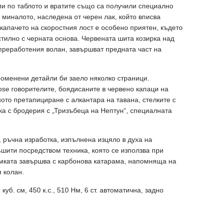
и по таблото и вратите също са получили специално
в миналото, наследена от черен лак, който вписва
капачето на скоростния лост е особено приятен, където
тилно с черната основа. Червената шита козирка над
преработения волан, завършват предната част на
роменени детайли би заело няколко страници.
se говорителите, боядисаните в червено капаци на
ото претапициране с алкантара на тавана, стелките с
ка с бродерия с „Тризъбеца на Нептун“, специалната
, ръчна изработка, изпълнена изцяло в духа на
шити посредством техника, която се използва при
амката завършва с карбонова катарама, напомняща на
 колан.
куб. см, 450 к.с., 510 Нм, 6 ст. автоматична, задно