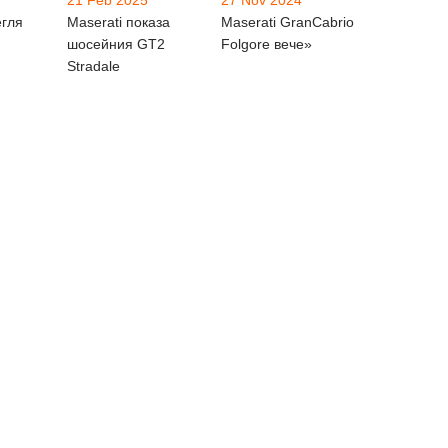
егля
Maserati показа
Maserati GranCabrio
шосейния GT2
Folgore вече»
Stradale