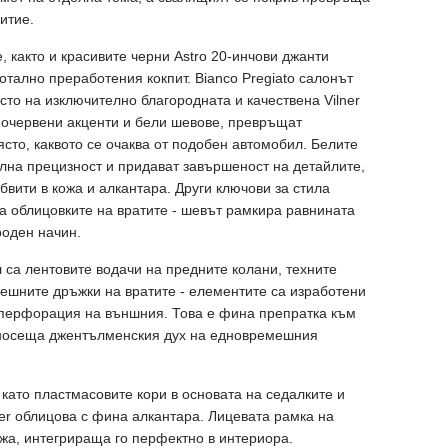
итие.
e, както и красивите черни Astro 20-инчови джанти
отално преработения кокпит. Bianco Pregiato салонът
ясто на изключително благородната и качествена Vilner
ночервени акценти и бели шевове, превръщат
сто, каквото се очаква от подобен автомобил. Белите
лна прецизност и придават завършеност на детайлите,
бвити в кожа и алкантара. Други ключови за стила
са облицовките на вратите - шевът рамкира равнината
роден начин.
 са лентовите водачи на предните колани, техните
ешните дръжки на вратите - елементите са изработени
а перфорация на външния. Това е фина препратка към
 носеща джентълменския дух на едновремешния
като пластмасовите кори в основата на седалките и
ner облицова с фина алкантара. Лицевата рамка на
ожа, интегрираща го перфектно в интериора.