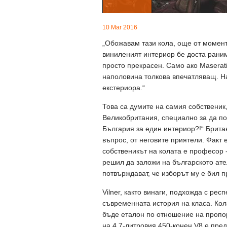
10 Mar 2016
„Обожавам тази кола, още от момента 
виниленият интериор бе доста раним 
просто прекрасен. Само ако Maserati
наполовина толкова впечатляващ. Н
екстериора.“
Това са думите на самия собственик,
Великобритания, специално за да пол
България за един интериор?!“ Брита
въпрос, от неговите приятели. Факт 
собственикът на колата е професор 
решил да заложи на българското ате
потвърждават, че изборът му е бил п
Vilner, както винаги, подхожда с ре
съвременната история на класа. Кол
бъде еталон по отношение на пропорц
на 4,7-литровия 450-конен V8 е пре