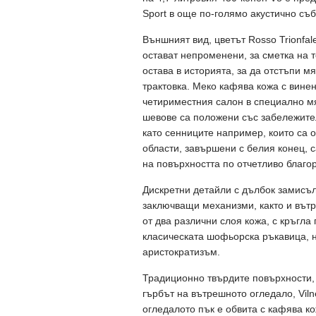
Sport в още по-голямо акустично съб
Външният вид, цветът Rosso Trionfal
остават непроменени, за сметка на т
остава в историята, за да отстъпи м
трактовка. Меко кафява кожа с вине
четириместния салон в специално мя
шевове са положени със забележите
като сенниците например, които са о
области, завършени с белия конец, 
на повърхността по отчетливо благо
Дискретни детайли с дълбок замисъл
заключващи механизми, както и вътр
от два различни слоя кожа, с кръгл
класическата шофьорска ръкавица,
аристократизъм.
Традиционно твърдите повърхности, 
гърбът на вътрешното огледало, Vil
огледалото пък е обвита с кафява к