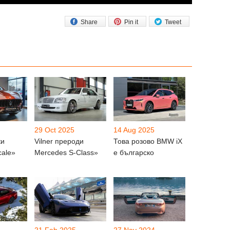
Share
Pin it
Tweet
29 Oct 2025
14 Aug 2025
ки
Vilner прероди
Това розово BMW iX
cale»
Mercedes S-Class»
е българско
21 Feb 2025
27 Nov 2024