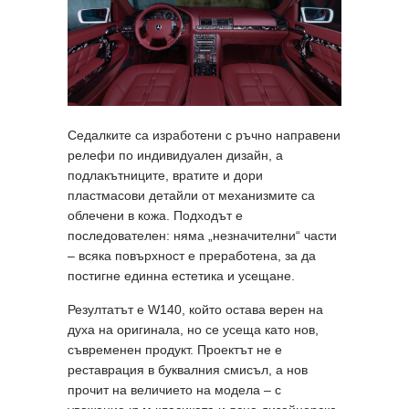
Седалките са изработени с ръчно направени
релефи по индивидуален дизайн, а
подлакътниците, вратите и дори
пластмасови детайли от механизмите са
облечени в кожа. Подходът е
последователен: няма „незначителни“ части
– всяка повърхност е преработена, за да
постигне единна естетика и усещане.
Резултатът е W140, който остава верен на
духа на оригинала, но се усеща като нов,
съвременен продукт. Проектът не е
реставрация в буквалния смисъл, а нов
прочит на величието на модела – с