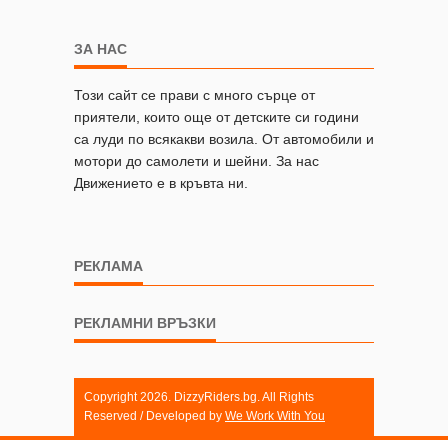
ЗА НАС
Този сайт се прави с много сърце от
приятели, които още от детските си години
са луди по всякакви возила. От автомобили и
мотори до самолети и шейни. За нас
Движението е в кръвта ни.
РЕКЛАМА
РЕКЛАМНИ ВРЪЗКИ
Copyright 2026. DizzyRiders.bg. All Rights
Reserved / Developed by
We Work With You