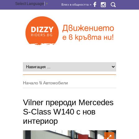
Select Language
▼
Влез в общността »
Начало
\\
Автомобили
Vilner прероди Mercedes
S-Class W140 с нов
интериор