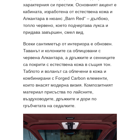
характерния си престиж. Основният акцент е
кабината, изработена от естествена кожа и
Алкантара в нюанс „Barn Red“ – дълбоко,
топло червено, което подчертава лукса и
придава завършен, смел вид.
Всеки сантиметър от интериора е обновен.
Таванът и колонките са облицовани с
червена Алкантара, а дръжките и сенниците
са покрити с естествена кожа в същия тон.
Таблото и воланът са облечени в кожа и
комбинирани с Forged Carbon елементи,
които внасят модерна визия. Композитният
материал присъства по лайсните,
въздуховодите, дръжките и дори по
гръбчетата на седалките.