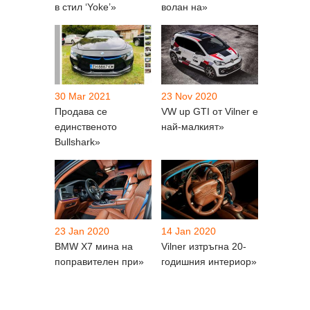
в стил ‘Yoke’»
волан на»
30 Mar 2021
23 Nov 2020
Продава се
VW up GTI от Vilner e
единственото
най-малкият»
Bullshark»
23 Jan 2020
14 Jan 2020
BMW X7 мина на
Vilner изтръгна 20-
поправителен при»
годишния интериор»