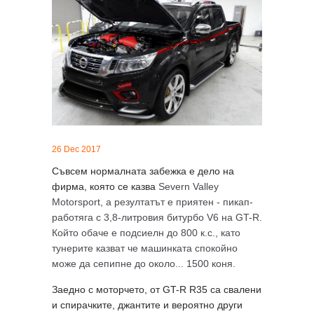
26 Dec 2017
Съвсем нормалната забежка е дело на
фирма, която се казва
Severn Valley
Motorsport, а резултатът е приятен - пикап-
работяга с 3,8-литровия битурбо V6 на GT-R.
Който обаче е подсиелн до 800 к.с., като
тунерите казват че машинката спокойно
може да сепипне до около... 1500 коня.
Заедно с моторчето, от GT-R R35 са свалени
и спирачките, джантите и вероятно други