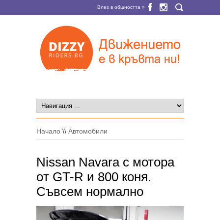
Влез в общността »
Начало
\\
Автомобили
Nissan Navara с мотора
oт GT-R и 800 коня.
Съвсем нормално