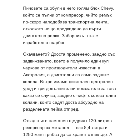
Пичовете са обули в него голям блок Chevy,
който се пълни от компресор, чийто ремък
по-скоро наподобява транспортна лента,
отколкото нещо предвидено да върти
двигателна ролка. Заборникът пък е
изработен от карбон.
Окачването? Дооста променено, заедно със
задвижването, което е получило един куп
чаркове от производители известни в
Австралия, а двигателни са само задните
колела. Вътре имаме дигитален централен
уред и три допълнителни показателя за това
какво се случва, заедно с чифт състезателни
колани, които седят доста абсурдно на
разделената пейка отпред.
Отзад пък е настанен щедрият 120-литров
резервоар за метанол – тези 8,4-литра и
1280 коня трябва да се хранят отнякъде. А