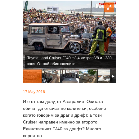
Toyota Land Cruiser FJ40 с 8,4-литров V8 и 1280
коня. От най-обикновените.
17 May 2016
И е от там долу, от Австралия. Озитата
обичат да откачат по колите си, особено
когато говорим за драг и дрифт, а този
Cruiser направен именно за второто.
Единственият FJ40 за дрифт? Мноого
вероятно.