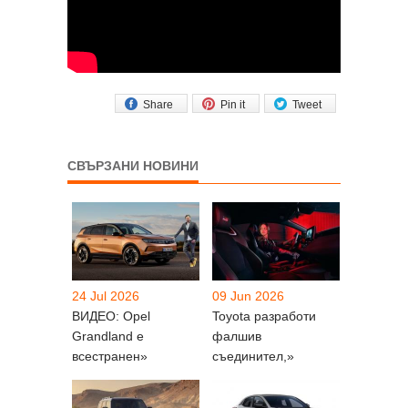
Share
Pin it
Tweet
СВЪРЗАНИ НОВИНИ
24 Jul 2026
09 Jun 2026
ВИДЕО: Opel
Toyota разработи
Grandland е
фалшив
всестранен»
съединител,»