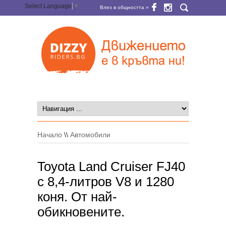
Select Language
▼
Влез в общността »
Начало
\\
Автомобили
Toyota Land Cruiser FJ40
с 8,4-литров V8 и 1280
коня. От най-
обикновените.