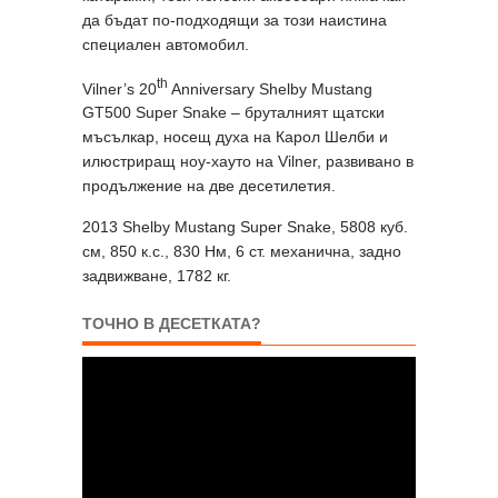
да бъдат по-подходящи за този наистина
специален автомобил.
th
Vilner’s 20
Anniversary Shelby Mustang
GT500 Super Snake – бруталният щатски
мъсълкар, носещ духа на Карол Шелби и
илюстриращ ноу-хауто на Vilner, развивано в
продължение на две десетилетия.
2013 Shelby Mustang Super Snake, 5808 куб.
см, 850 к.с., 830 Нм, 6 ст. механична, задно
задвижване, 1782 кг.
ТОЧНО В ДЕСЕТКАТА?