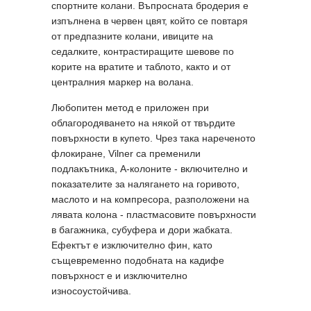
спортните колани. Въпросната бродерия е
изпълнена в червен цвят, който се повтаря
от предпазните колани, ивиците на
седалките, контрастиращите шевове по
корите на вратите и таблото, както и от
централния маркер на волана.
Любопитен метод е приложен при
облагородяването на някой от твърдите
повърхности в купето. Чрез така нареченото
флокиране, Vilner са пременили
подлакътникa, А-колоните - включително и
показателите за налягането на горивото,
маслото и на компресора, разположени на
лявата колона - пластмасовите повърхности
в багажника, субуфера и дори жабката.
Ефектът е изключително фин, като
същевременно подобната на кадифе
повърхност е и изключително
износоустойчива.