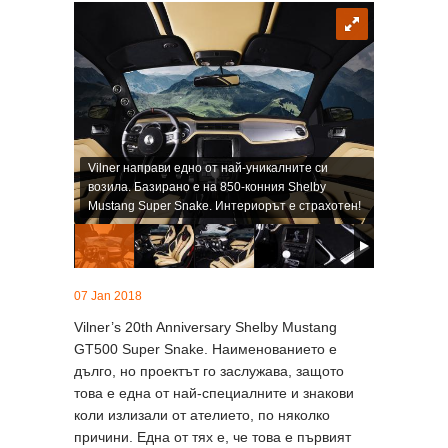
Vilner направи едно от най-уникалните си
возила. Базирано е на 850-конния Shelby
Mustang Super Snake. Интериорът е страхотен!
07 Jan 2018
Vilner’s 20th Anniversary Shelby Mustang
GT500 Super Snake. Наименованието е
дълго, но проектът го заслужава, защото
това е една от най-специалните и знакови
коли излизали от ателието, по няколко
причини. Една от тях е, че това е първият