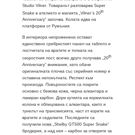
Studio Vilner. Товарачът разтоварва Super
th
Snake в ателието и магията „Vilner’s 20
Anniversary“ започва. Колата идва на
платформа от Румъния.
В интериора непроменени остават
единствено сребристият панел на таблото и
лостчетата на вратите и топката на
th
скоростния лост, всичко друго получава „20
Anniversary“ внимание, като обаче
оригиналната плочка със серийния номер е
оставена непокътната. Респект към
произхода. Повърхностите са покрити
основно с бежова кожа, черна алкантара и
лакиран карбон. Дори кутията на кормилната
колона е облицована с алкантара, както и
тунелът на трансмисията, част от корите на
вратите и седалките. Последните са
получили нова „Shelby GT500 Super Snake”
бродерия, а над нея – карбон за отворите за