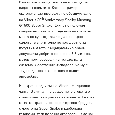
Има обаче и неща, които не могат да се
видят от снимките. Като например
екстензивната програма по обезшумяване
th
на Vilner’s 20
Anniversary Shelby Mustang
GT500 Super Snake. Екипът е положил
специални панели и подложки на ключови
места по купето, така че да превърне
салонът в значително по-комфортно за
пътуване място, същевременно обаче
допускайки добрите тонове на 5,8-литровия
мотор, компресора и изпускателната
система. Собственикът споделя, че му е
трудно да повярва, че това е същият
автомобил.
И накрая, подписът на Vilner – специалната
чанта. В случаят те са две, като втората е
комплимент към дамата на клиента. Бежова
кожа, контрастни шевове, червена бродерия
с логото на Super Snake и карбонови
катарами, тези полезни аксесоари няма как