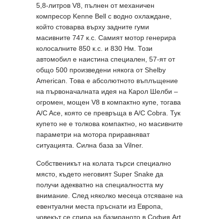
5,8-литров V8, пълнен от механичен
компресор Kenne Bell с водно охлаждане,
който стоварва върху задните гуми
масивните 747 к.с. Самият мотор генерира
колосалните 850 к.с. и 830 Нм. Този
автомобил е наистина специален, 57-ят от
общо 500 произведени някога от Shelby
American. Това е абсолютното въплъщение
на първоначалната идея на Карол Шелби –
огромен, мощен V8 в компактно купе, тогава
A/C Ace, която се превръща в A/C Cobra. Тук
купето не е толкова компактно, но масивните
параметри на мотора приравняват
ситуацията. Силна база за Vilner.
Собственикът на колата търси специално
място, където неговият Super Snake да
получи адекватно на специалността му
внимание. След няколко месеца отсяване на
евентуални места пръснати из Европа,
човекът се спира на базираното в София Art