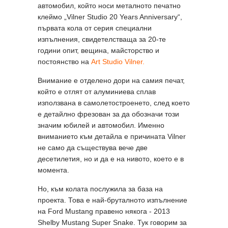
автомобил, който носи металното печатно
клеймо „Vilner Studio 20 Years Anniversary“,
първата кола от серия специални
изпълнения, свидетелстваща за 20-те
години опит, вещина, майсторство и
постоянство на
Art Studio Vilner.
Внимание е отделено дори на самия печат,
който е отлят от алуминиева сплав
използвана в самолетостроенето, след което
е детайлно фрезован за да обозначи този
значим юбилей и автомобил. Именно
вниманието към детайла е причината Vilner
не само да съществува вече две
десетилетия, но и да е на нивото, което е в
момента.
Но, към колата послужила за база на
проекта. Това е най-бруталното изпълнение
на Ford Mustang правено някога - 2013
Shelby Mustang Super Snake. Тук говорим за