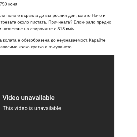
750 коня.
 Или поне е вървяла до въпросния ден, когато Начо и
в тревата около пистата. Причината? Блокирало предно
 натискане на спирачките с 313 км/ч...
а колата е обезобразена до неузнаваемост. Карайте
ависимо колко кратко е пътуването.