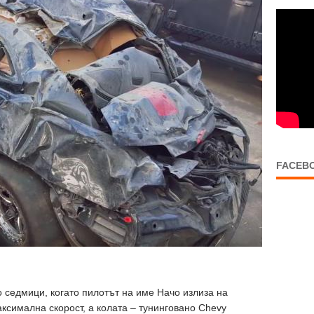
FACEB
о седмици, когато пилотът на име Начо излиза на
ксимална скорост, а колата – тунинговано Chevy