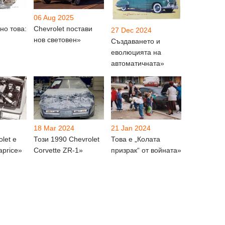
06 Aug 2025
но това:
Chevrolet постави
27 Dec 2024
нов световен»
Създаването и
еволюцията на
автоматичната»
18 Mar 2024
21 Jan 2024
let е
Този 1990 Chevrolet
Това е „Колата
aprice»
Corvette ZR-1»
призрак“ от войната»