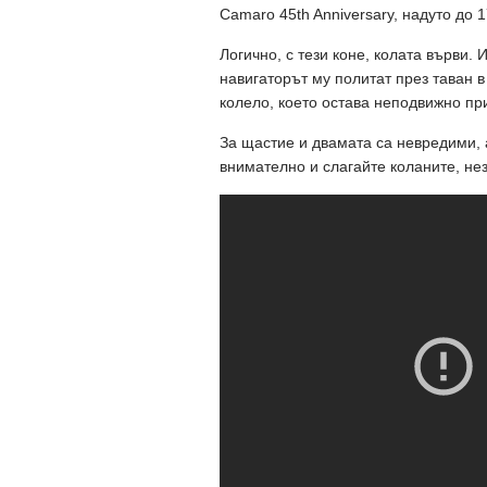
Camaro 45th Anniversary, надуто до 1
Логично, с тези коне, колата върви.
навигаторът му политат през таван 
колело, което остава неподвижно при
За щастие и двамата са невредими, 
внимателно и слагайте коланите, нез