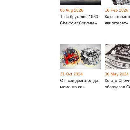
06 Aug 2026
16 Feb 2026
Този брутален 1963
Как е възмож
Chevrolet Corvette»
двигателят»
31 Oct 2024
06 May 2024
От този двигател до
Когато Chevro
момента са»
оборудвал C