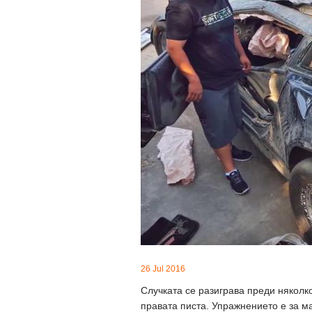
26 Jul 2016
Случката се разиграва преди няколк
правата писта. Упражнението е за ма