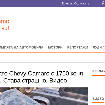
Влез в общността »
ОМИЯТА НА АВТОМОБИЛА
МОТОРИ
РЕПОРТАЖИ
ЛУДИ 
РЕКЛА
гато Chevy Camaro с 1750 коня
ч. Става страшно. Видео
ВИДЕО