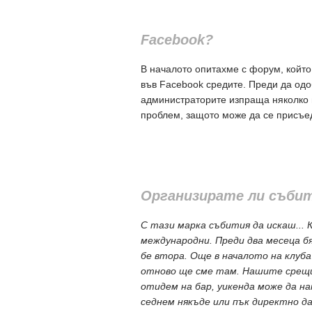
Facebook?
В началото опитахме с форум, който
във Facebook средите. Преди да одо
администраторите изпраща няколко в
проблем, защото може да се присъ
Организирате ли съби
С тази марка събития да искаш... 
международни. Преди два месеца бя
бе втора. Още в началото на клуба
отново ще сме там. Нашите срещи 
отидем на бар, уикенда може да на
седнем някъде или пък директно да