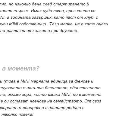
лно, но няколко дена след стартирането й
 което търсех. Имах лудо лято, през което се
NI, а годината завърших, като част от клуб, с
уги MINI собственици. ‘Тази марка, не е като онази
 по-различни отколкото при другите.
т в момента?
и (това е MINI мерната единица за фенове и
ленуването е напълно безплатно, единственото
но, имаме хора, които имаха MINI, но в момента
 те си остават членове на семейството. От своя
завърнат пълноправно в нашите редици с
 няколко човека!