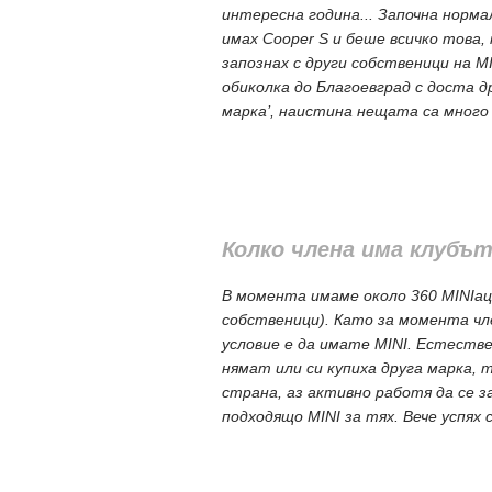
интересна година... Започна норма
имах Cooper S и беше всичко това,
запознах с други собственици на MI
обиколка до Благоевград с доста др
марка’, наистина нещата са много
Колко члена има клубъ
В момента имаме около 360 MINIац
собственици). Като за момента ч
условие е да имате MINI. Естестве
нямат или си купиха друга марка,
страна, аз активно работя да се 
подходящо MINI за тях. Вече успях с