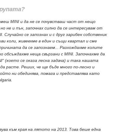
групата?
земеш MINI и да не се почувстваш част от нещо
 но не и пън, започнах силно да се интересувам от
I. Случайно се запознах и с друг зарибен собственик
кви коли, живеехме в един и същи квартал и сме
а причината да се запознаем... Разхождахме колите
о обсъждахме неща свързани с MINI. Започнахме да
I“ (което се оказа лесна задача) и така нашата
 да расте. Реших, че ще бъде много по-лесно и
който ни обединява, помага и представлява като
garia.
ува към края на лятото на 2013. Това беше една