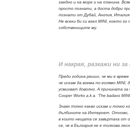
заедно и на море и на планина. Вс
просто познати, а доста добри при
познати от Дубай, Англия, Италия 
Не всеки би си взел MINI, което г
собствениците му.
И накрая, разкажи ни з
Преди година реших, че ми е време 
че искам да взема по-голямо MINI, 
усмихват доволно. А причината за
Cooper Works a.k.a. ‘The badass MINI
Знаех точно какво искам и точно ко
дълбините на Интернет. Отново, 
в които нещата се завъртаха от о„
се, че в България не е толкова ле