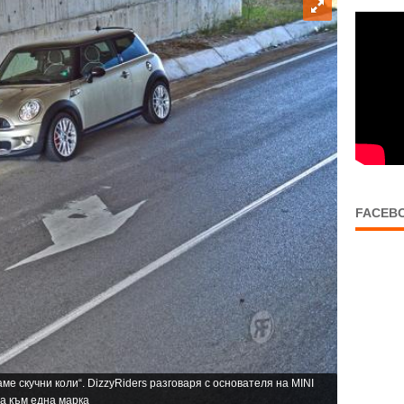
FACEB
ме скучни коли“. DizzyRiders разговаря с основателя на MINI
та към една марка