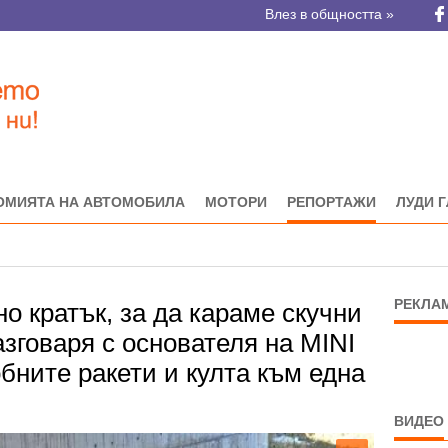
Влез в общността »
ОМИЯТА НА АВТОМОБИЛА
МОТОРИ
РЕПОРТАЖИ
ЛУДИ 
РЕКЛА
о кратък, за да караме скучни
азговаря с основателя на MINI
обните ракети и култа към една
ВИДЕО