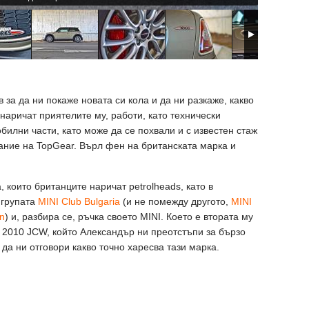
за да ни покаже новата си кола и да ни разкаже, какво
 наричат приятелите му, работи, като технически
билни части, като може да се похвали и с известен стаж
дание на TopGear. Върл фен на британската марка и
, които британците наричат petrolheads, като в
 групата
MINI Club Bulgaria
(и не помежду другото,
MINI
an
) и, разбира се, ръчка своето MINI. Което е втората му
 2010 JCW, който Александър ни преотстъпи за бързо
а да ни отговори какво точно харесва тази марка.