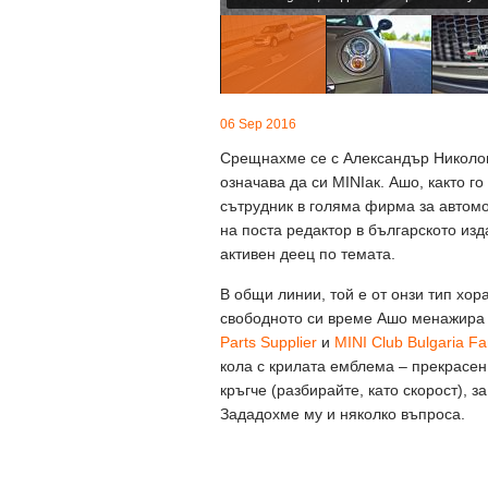
06 Sep 2016
Срещнахме се с Александър Николов 
означава да си MINIaк. Ашо, както го
сътрудник в голяма фирма за автомо
на поста редактор в българското из
активен деец по темата.
В общи линии, той е от онзи тип хора
свободното си време Ашо менажира
Parts Supplier
и
MINI Club Bulgaria F
кола с крилата емблема – прекрасен
кръгче (разбирайте, като скорост), з
Зададохме му и няколко въпроса.