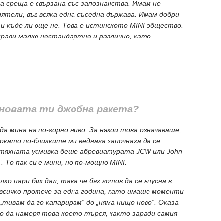
яка среща е свързана със запознанства. Имам не
ятели, във всяка една съседна държава. Имам добри
и къде ли още не. Това е истинското MINI общество.
о прави малко нестандартно и различно, като
а новата ти джобна ракета?
да мина на по-горно ниво. За някои това означаваше,
докато по-близките ми веднага започнаха да се
 тяхната усмивка беше абревиатурата JCW или John
’. То пак си е мини, но по-мощно MINI.
лко пари бих дал, така че бях готов да се впусна в
всичко протече за една година, като имаше моменти
тивам да го капарирам“ до „няма нищо ново“. Оказа
сно да намеря това което търся, както заради самия