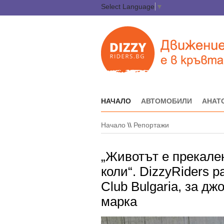
Select Language
▼
НАЧАЛО
АВТОМОБИЛИ
АНАТ
Начало
\\
Репортажи
„Животът е прекален
коли“. DizzyRiders р
Club Bulgaria, за дж
марка