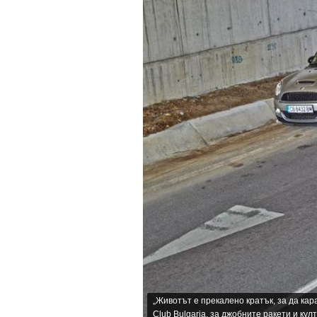
„Животът е прекалено кратък, за да кара
Club Bulgaria, за джобните ракети и кул