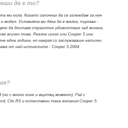
реши да е то?
та ми кола. Когато започнах да се оглеждам за нея
и модел. Условията ми бяха да е малка, пъргава -
цяло да доставя страхотно удоволствие зад волана.
тае всичко това. Реално исках или Cooper S или
не една година, но накрая си заслужаваше напълно.
, ама от най-истинските - Cooper S 2004.
еше?
(но с много коне и въртящ момент), Fiat с
ord, Clio RS и естествено така желания Cooper S
.