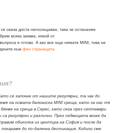
 се оказа доста непосещаван, така че останахме
брим всяка заявка, някой от
ъпроса и готово. А ако все още нямате MINI, това не
едините към
фен страницата.
тия?
Като се започне от нашите регулярни, та чак до
хме на осмата балканска MINI среща, като за нас тя
 бяхме на среща в Серес, като сега през септември
са регулярни и различни. През седмицата може да
правим обиколка из центъра на София и после да
 покараме до по-далечна дестинация. Ходили сме