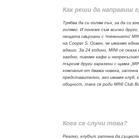
Как реши да направиш 
Трябва да си голям пън, за да си в
голямо. И понеже съм всичко друго,
нещата свързани с ‘течението’ MIN
на Cooper S. Освен, че имахме една
адаши. За 24 години, MINI се оказ
заедно, пиехме кафе и непрекъснат
търсим други заразени с щама „MIN
компания от двама човека, започна
представително, ако имаме клуб, 
общност, така се роди MINI Club Bul
Кога се случи това?
Реално, клубът започна да съществ