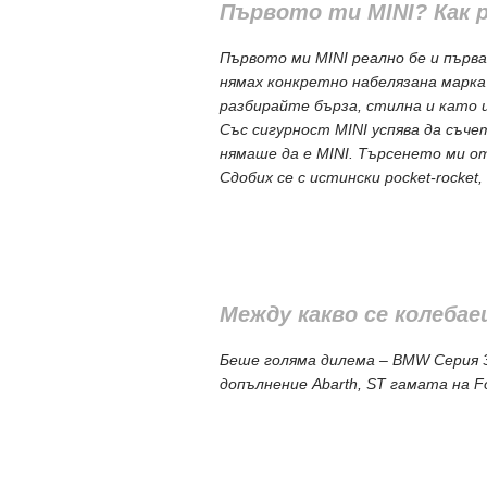
Първото ти MINI? Как 
Първото ми MINI реално бе и първа
нямах конкретно набелязана марка 
разбирайте бърза, стилна и като 
Със сигурност MINI успява да съче
нямаше да е MINI. Търсенето ми от
Сдобих се с истински pocket-rocket
Между какво се колеба
Беше голяма дилема – BMW Серия 3 
допълнение Abarth, ST гамата на F