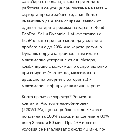
се избира от водача, и както при колите,
работата и се усеща при пускане на газта –
скутерът просто забавя хода си. Колко
интензивно да е това спиране, зависи от
един от четирите режима на каране: Road,
EcoPro, Sail и Dynamic. Най-ефективен е
EcoPro, като при него може да увеличите
пробега си с до 20%, ако карате разумно.
Dynamic е другата крайност, там имате
максимално ускорение от ел. Мотора,
комбинирано с максимално съпротивление
при спиране (съответно, максимално
връщане на енергия в батерията) и
максимален кеф при динамично каране.
Колко време се зарежда? Зависи от
контакта. Ако той е най-обикновен
(220V/12A), ще ви трябват около 4 часа и
половина за 100% заряд, или ще имате 80%
след 3 часа и 50 мин. При 16A и двете
условия се изпълняват с около 40 мин. по-