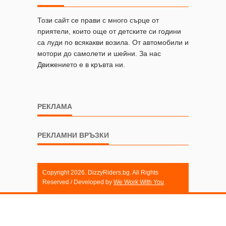
Този сайт се прави с много сърце от
приятели, които още от детските си години
са луди по всякакви возила. От автомобили и
мотори до самолети и шейни. За нас
Движението е в кръвта ни.
РЕКЛАМА
РЕКЛАМНИ ВРЪЗКИ
Copyright 2026. DizzyRiders.bg. All Rights
Reserved / Developed by
We Work With You