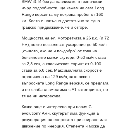
BMW i3. И без да навлизаме в технически
нърд подробности, ще кажем че сега Long
Range версията му покрива пробег от 160
км. Което е напълно достатъчно за едно
градско придвижване, че и отгоре.
Мощността на ел. моторетката е 26 к.с. (и 72
Нм), които позволяват ускорение до 50 км/ч
„същото, ако не и по-добро“ от това на
бензиновите макси скутери: 0-50 км/ч става
за 2,8 сек, а класическия спринт от 0-100
става за 6,8 сек. Максималната скорост е
ограничена на 129 км/ч, като освен
въпросната Long Range версия, се предлага
и по-слаба съвместима с A1 категорията, но
тя не ни интересува.
Какво още е интересно при новия C
evolution? Ами, скутерът има функция а
рекуперация на енергията при спиране или
движение по инерция. Степента и може да