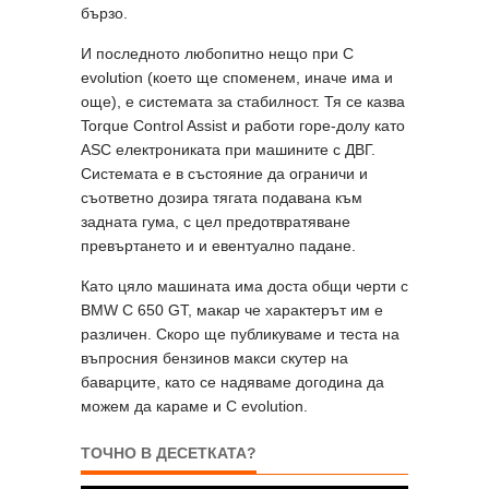
бързо.
И последното любопитно нещо при C
evolution (което ще споменем, иначе има и
още), е системата за стабилност. Тя се казва
Torque Control Assist и работи горе-долу като
ASC електрониката при машините с ДВГ.
Системата е в състояние да ограничи и
съответно дозира тягата подавана към
задната гума, с цел предотвратяване
превъртането и и евентуално падане.
Като цяло машината има доста общи черти с
BMW C 650 GT, макар че характерът им е
различен. Скоро ще публикуваме и теста на
въпросния бензинов макси скутер на
баварците, като се надяваме догодина да
можем да караме и C evolution.
ТОЧНО В ДЕСЕТКАТА?