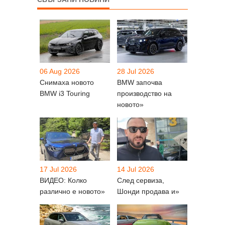
06 Aug 2026
28 Jul 2026
Снимаха новото
BMW започва
BMW i3 Touring
производство на
новото»
17 Jul 2026
14 Jul 2026
ВИДЕО: Колко
След сервиза,
различно е новото»
Шонди продава и»