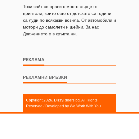
Този сайт се прави с много сърце от
приятели, които още от детските си години
са луди по всякакви возила. От автомобили и
мотори до самолети и шейни. За нас
Движението е в кръвта ни.
РЕКЛАМА
РЕКЛАМНИ ВРЪЗКИ
Copyright 2026. DizzyRiders.bg. All Rights
Reserved / Developed by
We Work With You