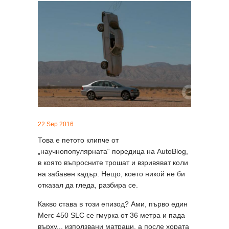
22 Sep 2016
Това е петото клипче от
„научнопопулярната“ поредица на AutoBlog,
в която въпросните трошат и взривяват коли
на забавен кадър. Нещо, което никой не би
отказал да гледа, разбира се.
Какво става в този епизод? Ами, първо един
Merc 450 SLC се гмурка от 36 метра и пада
върху... използвани матраци, а после хората