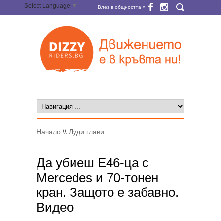
Select Language
▼
Влез в общността »
Начало
\\
Луди глави
Да убиеш E46-ца с
Mercedes и 70-тонен
кран. Защото е забавно.
Видео