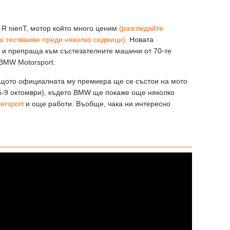
 R nienT, мотор който много ценим
(разгледайте
то тествахме преди няколко седмици).
Новата
r и препраща към състезателните машини от 70-те
 BMW Motorsport.
щото официалната му премиера ще се състои на мото
(5-9 октомври), където BMW ще покаже още няколко
ersport
и още работи. Въобще, чака ни интересно