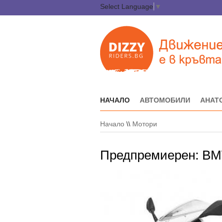
Select Language
▼
НАЧАЛО
АВТОМОБИЛИ
АНАТ
Начало
\\
Мотори
Предпремиерен: BMW