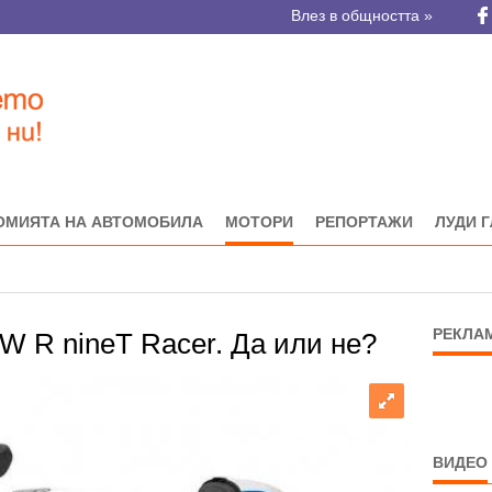
Влез в общността »
ОМИЯТА НА АВТОМОБИЛА
МОТОРИ
РЕПОРТАЖИ
ЛУДИ 
РЕКЛА
 R nineT Racer. Да или не?
ВИДЕО