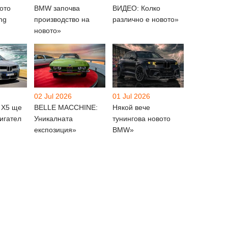
ото
BMW започва
ВИДЕО: Колко
ng
производство на
различно е новото»
новото»
02 Jul 2026
01 Jul 2026
 X5 ще
BELLE MACCHINE:
Някой вече
игател
Уникалната
тунингова новото
експозиция»
BMW»