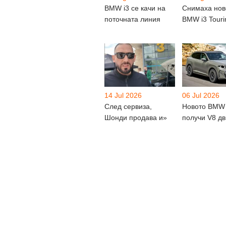
BMW i3 се качи на
Снимаха нов
поточната линия
BMW i3 Touri
14 Jul 2026
06 Jul 2026
След сервиза,
Новото BMW
Шонди продава и»
получи V8 дв