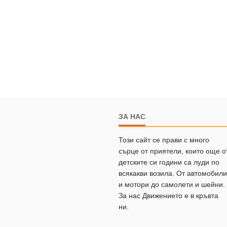
ЗА НАС
Този сайт се прави с много
сърце от приятели, които още о
детските си години са луди по
всякакви возила. От автомобили
и мотори до самолети и шейни.
За нас Движението е в кръвта
ни.