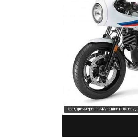
Предпремиерен: BMW R nineT Racer. Да