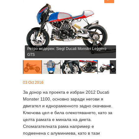
Ретро модерен: Siegl Ducati Monster Leggero
GTS
03 Oct 2016
За донор на проекта е избран 2012 Ducati
Monster 1100, основно заради негови я
двигател и еднораменното задно окачване.
Ключова цел е била олекотяването, като за
целта рамата е минала на диета.
Спомагателната рама например е
подменена с алуминиева, като в тази