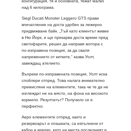
конгигурация, тя и основната, тежат малко
над 6 килограма.
Siegl Ducati Monster Leggero GTS прави
впечатление на доста удобен за лежерно
придвижване байк. „Тъй като клиентът живее
в Ню Йорк, и ще прекарва доста време пред
светофарите, реших да направя мотора с
по-изправена позиция, за да сваля
напрежението от китките,“ казва Уолт,
завеждащ ателието.
Въпреки по-изправената позиция, Уолт иска
спойлери отпред. Това налага внимателно
премисляне на елементите, така че те да не
изглеждат не на място, на фона на високото
кормило. Резултатът? Получило се е
перфектно.
Аеро елементите отпред, както и
резервоарът и опашката, са изпълнени от
кабон и кевлар, като на места последният е