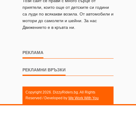
Този сайт се прави с много сърце от
приятели, които още от детските си години
са луди по всякакви возила. От автомобили и
мотори до самолети и шейни. За нас
Движението е в кръвта ни.
РЕКЛАМА
РЕКЛАМНИ ВРЪЗКИ
Copyright 2026. DizzyRiders.bg. All Rights
Reserved / Developed by
We Work With You