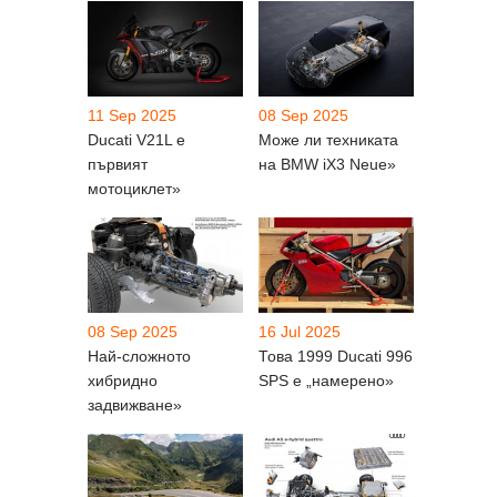
11 Sep 2025
08 Sep 2025
Ducati V21L е
Може ли техниката
първият
на BMW iX3 Neue»
мотоциклет»
08 Sep 2025
16 Jul 2025
Най-сложното
Това 1999 Ducati 996
хибридно
SPS е „намерено»
задвижване»