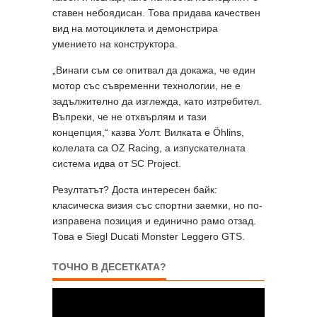
ставен небоядисан. Това придава качествен
вид на мотоциклета и демонстрира
умението на конструктора.
„Винаги съм се опитвал да докажа, че един
мотор със съвременни технологии, не е
задължително да изглежда, като изтребител.
Въпреки, че не отхвърлям и тази
концепция,“ казва Уолт. Вилката е Öhlins,
колелата са OZ Racing, а изпускателната
система идва от SC Project.
Резултатът? Доста интересен байк:
класическа визия със спортни заемки, но по-
изправена позиция и единично рамо отзад.
Това е Siegl Ducati Monster Leggero GTS.
ТОЧНО В ДЕСЕТКАТА?