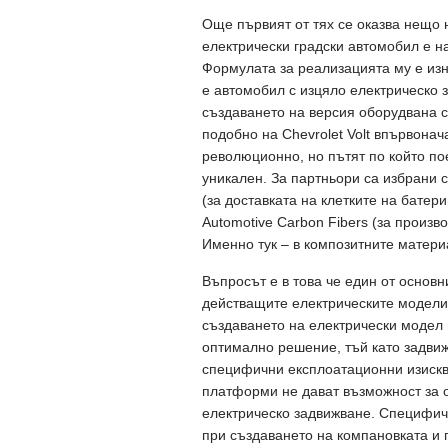
Още първият от тях се оказва нещо
електрически градски автомобил е на
Формулата за реализацията му е изне
е автомобил с изцяло електрическо з
създаването на версия оборудвана 
подобно на Chevrolet Volt впървонач
революционно, но пътят по който по
уникален. За партньори са избрани 
(за доставката на клетките на батер
Automotive Carbon Fibers (за произв
Именно тук – в композитните материа
Въпросът е в това че един от основн
действащите електрическите модели 
създаването на електрически модел 
оптимално решение, тъй като задви
специфични експлоатационни изискв
платформи не дават възможност за 
електрическо задвижване. Специфич
при създаването на компановката и 