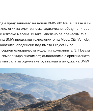
дам представянето на новия BMW iX3 Neue Klasse и си
хнологии за електрическо задвижване, обединени във
и няколко месеца. И така, мислено се пренасям във
ина BMW представи технологиите на Mega City Vehicle.
аботките, обединени под името Project i и се
 сериен електрически модел на компанията i3. Новата
а символизира значимост, съпоставима с оригиналната
та изиграла за оцеляването, възхода и имиджа на BMW