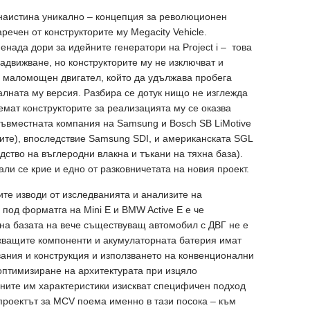
 наистина уникално – концепция за революционен
речен от конструкторите му Megacity Vehicle.
нада дори за идейните генератори на Project i – това
адвижване, но конструкторите му не изключват и
с маломощен двигател, който да удължава пробега
алната му версия. Разбира се дотук нищо не изглежда
емат конструкторите за реализацията му се оказва
съвместната компания на Samsung и Bosch SB LiMotive
иите), впоследствие Samsung SDI, и американската SGL
одство на въглеродни влакна и тъкани на тяхна база).
ли се крие и едно от разковничетата на новия проект.
ите изводи от изследванията и анализите на
под форматга на Mini Е и BMW Active E е че
на базата на вече съществуващ автомобил с ДВГ не е
жващите компоненти и акумулаторната батерия имат
ания и конструкция и използването на конвенционални
оптимизиране на архитектурата при изцяло
ните им характеристики изискват специфичен подход
проектът за MCV поема именно в тази посока – към