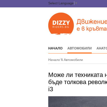
Select Language
▼
НАЧАЛО
АВТОМОБИЛИ
АНАТ
Начало
\\
Автомобили
Може ли техниката 
бъде толкова револ
i3