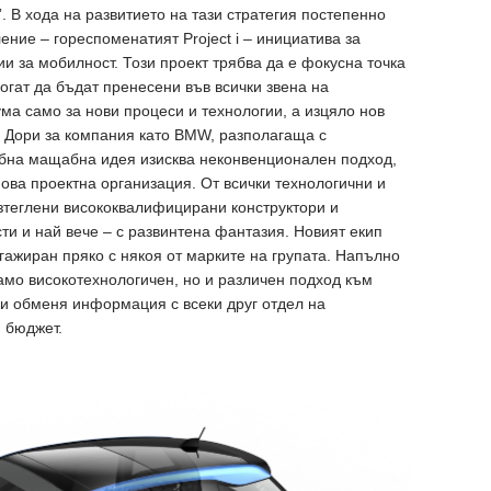
. В хода на развитието на тази стратегия постепенно
ние – гореспоменатият Project i – инициатива за
и за мобилност. Този проект трябва да е фокусна точка
огат да бъдат пренесени във всички звена на
ума само за нови процеси и технологии, а изцяло нов
. Дори за компания като BMW, разполагаща с
бна мащабна идея изисква неконвенционален подход,
ова проектна организация. От всички технологични и
зтеглени висококвалифицирани конструктори и
и и най вече – с развинтена фантазия. Новият екип
гажиран пряко с някоя от марките на групата. Напълно
само високотехнологичен, но и различен подход към
 и обменя информация с всеки друг отдел на
 бюджет.