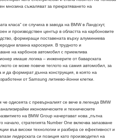
шен мнозина съжаляват за прекратяването на
ата класа“ се случиха в завода на BMW в Ландсхут,
воен и производствен център в областта на карбоновите
одство, формиращи поставената върху алуминиева
леродни влакна каросерия. В трудното и
аване на карбонов автомобил с приемлива
пионер имаше логика – инженерите от баварската
лкото се може повече теглото на самия автомобил, за
а и да формират дънна конструкция, в която на
изработени от Samsung литиево-йонни клетки.
м че одисеята с превърналият се вече в легенда BMW
, анализирайки икономическите и техническите
развитието на BMW Group начертават нова „пътна
то начало, стратегията Number One включва запазване
иции във високи технологии и разбира се ефективност и
запази лидерската си позиция като производител на