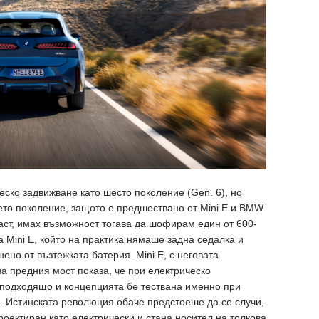
ко задвижване като шесто поколение (Gen. 6), но
рето поколение, защото е предшествано от Mini E и BMW
част, имах възможност тогава да шофирам един от 600-
 Mini E, който на практика нямаше задна седалка и
ено от възтежката батерия. Mini E, с неговата
на предния мост показа, че при електрическо
-подходящо и концепцията бе тествана именно при
. Истинската революция обаче предстоеше да се случи,
роектиран като електрически и стана носител на толкова