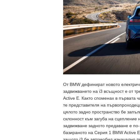
От BMW дефинират новото електричес
задвижването на i3 всъщност е от т
Active E. Както споменах в първата 
те представителя на първопроходеца
цялото задно пространство бе запълн
склонност към загуба на сцепление 
задвижване задното предаване е по
базираното на Серия 1 BMW Active E
защото i3 бе автомобил изначално п