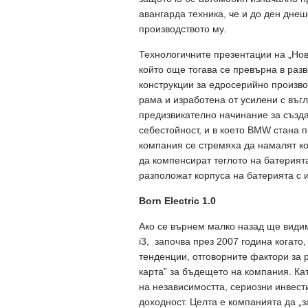
авангарда техника, че и до ден дне
производството му.
Технологичните презентации на „Нов
който още тогава се превърна в раз
конструкции за едросерийно произв
рама и изработена от усилени с въг
предизвикателно начинание за създ
себестойност, и в което BMW стана 
компания се стремяха да намалят ко
да компенсират теглото на батерият
разположат корпуса на батерията с 
Born Electric 1.0
Ако се върнем малко назад ще види
i3, започва през 2007 година когато
тенденции, отговорните фактори за 
карта” за бъдещето на компания. Ка
на независимостта, сериозни инвест
доходност. Целта е компанията да „