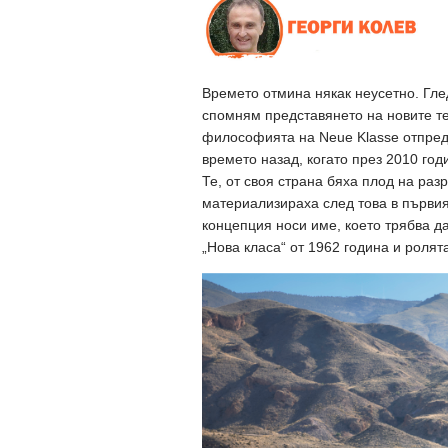
Времето отмина някак неусетно. Гле
спомням представянето на новите те
философията на Neue Klasse отпред
времето назад, когато през 2010 год
Те, от своя страна бяха плод на разр
материализираха след това в първия
концепция носи име, което трябва д
„Нова класа“ от 1962 година и роля