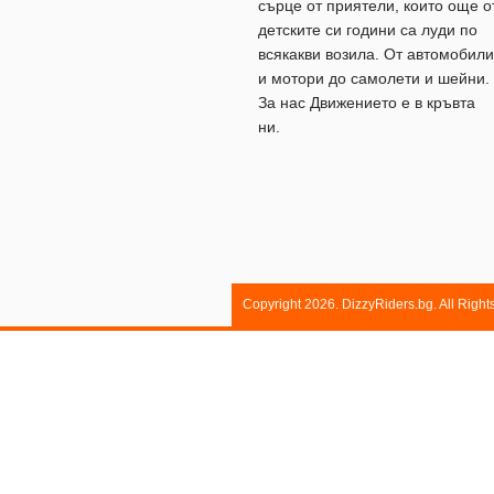
сърце от приятели, които още о
детските си години са луди по
всякакви возила. От автомобили
и мотори до самолети и шейни.
За нас Движението е в кръвта
ни.
Copyright 2026. DizzyRiders.bg. All Righ