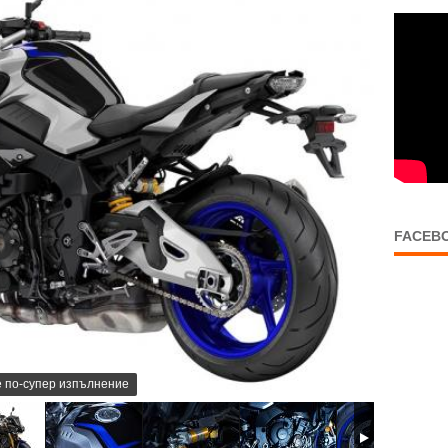
FACEB
е по-супер изпълнение