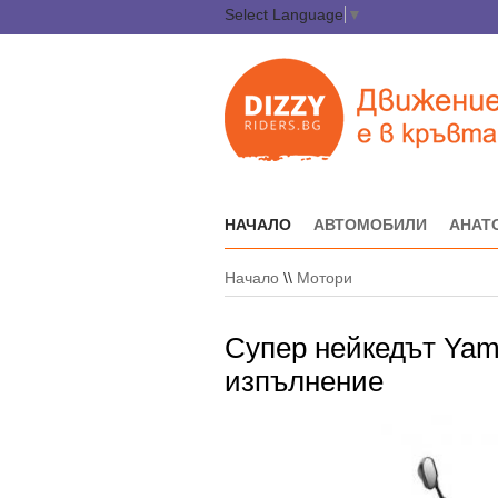
Select Language
▼
НАЧАЛО
АВТОМОБИЛИ
АНАТ
Начало
\\
Мотори
Супер нейкедът Yam
изпълнение