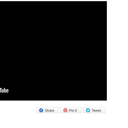
Share
Pin it
Tweet