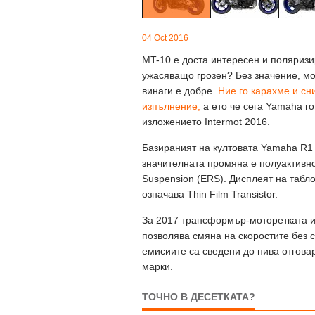
04 Oct 2016
MT-10 е доста интересен и поляриз
ужасяващо грозен? Без значение, мот
винаги е добре.
Ние го карахме и сн
изпълнение,
а ето че сега Yamaha го
изложението Intermot 2016.
Базираният на култовата Yamaha R1 
значителната промяна е полуактивнот
Suspension (ERS). Дисплеят на табло
означава Thin Film Transistor.
За 2017 трансформър-моторетката идв
позволява смяна на скоростите без с
емисиите са сведени до нива отгова
марки.
ТОЧНО В ДЕСЕТКАТА?