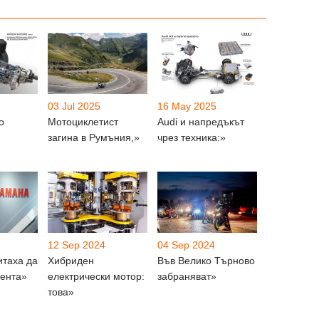
03 Jul 2025
16 May 2025
о
Мотоциклетист
Audi и напредъкът
загина в Румъния,»
чрез техника:»
12 Sep 2024
04 Sep 2024
итаха да
Хибриден
Във Велико Търново
дента»
електрически мотор:
забраняват»
това»