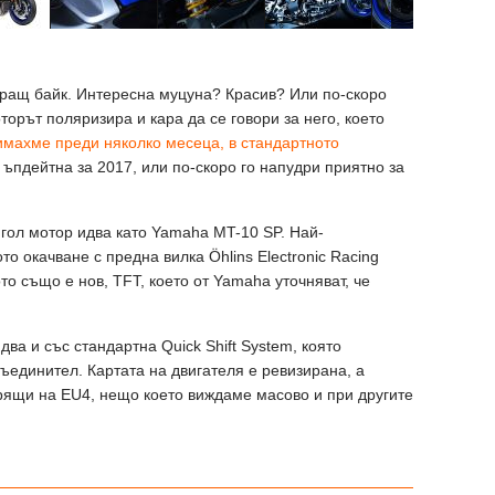
иращ байк. Интересна муцуна? Красив? Или по-скоро
орът поляризира и кара да се говори за него, което
имахме преди няколко месеца, в стандартното
 ъпдейтна за 2017, или по-скоро го напудри приятно за
гол мотор идва като Yamaha MT-10 SP. Най-
о окачване с предна вилка Öhlins Electronic Racing
то също е нов, TFT, което от Yamaha уточняват, че
а и със стандартна Quick Shift System, която
ъединител. Картата на двигателя е ревизирана, а
рящи на EU4, нещо което виждаме масово и при другите