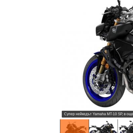
Супер нейкедът Yamaha MT-10 SP, в ощ