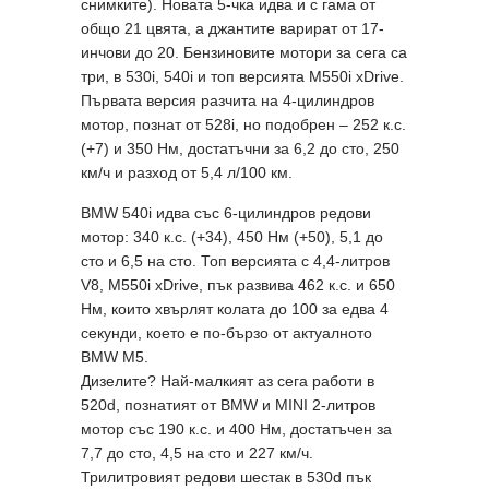
снимките). Новата 5-чка идва и с гама от
общо 21 цвята, а джантите варират от 17-
инчови до 20. Бензиновите мотори за сега са
три, в 530i, 540i и топ версията M550i xDrive.
Първата версия разчита на 4-цилиндров
мотор, познат от 528i, но подобрен – 252 к.с.
(+7) и 350 Нм, достатъчни за 6,2 до сто, 250
км/ч и разход от 5,4 л/100 км.
BMW 540i идва със 6-цилиндров редови
мотор: 340 к.с. (+34), 450 Нм (+50), 5,1 до
сто и 6,5 на сто. Топ версията с 4,4-литров
V8, M550i xDrive, пък развива 462 к.с. и 650
Нм, които хвърлят колата до 100 за едва 4
секунди, което е по-бързо от актуалното
BMW M5.
Дизелите? Най-малкият аз сега работи в
520d, познатият от BMW и MINI 2-литров
мотор със 190 к.с. и 400 Нм, достатъчен за
7,7 до сто, 4,5 на сто и 227 км/ч.
Трилитровият редови шестак в 530d пък