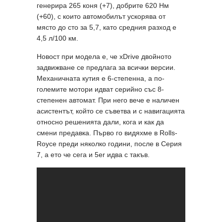
генерира 265 коня (+7), добрите 620 Нм
(+60), с които автомобилът ускорява от
място до сто за 5,7, като средния разход е
4,5 л/100 км.
Новост при модела е, че xDrive двойното
задвижване се предлага за всички версии.
Механичната кутия е 6-степенна, а по-
големите мотори идват серийно със 8-
степенен автомат. При него вече е наличен
асистентът, който се съветва и с навигацията
относно решенията дали, кога и как да
смени предавка. Първо го видяхме в Rolls-
Royce преди няколко години, после в Серия
7, а ето че сега и 5er идва с такъв.