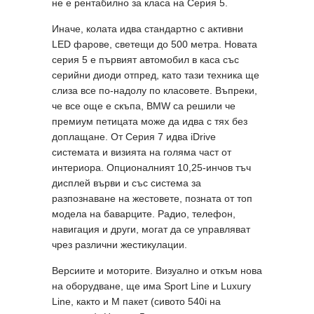
не е рентабилно за класа на Серия 5.
Иначе, колата идва стандартно с активни
LED фарове, светещи до 500 метра. Новата
серия 5 е първият автомобил в каса със
серийни диоди отпред, като тази техника ще
слиза все по-надолу по класовете. Въпреки,
че все още е скъпа, BMW са решили че
премиум петицата може да идва с тях без
доплащане. От Серия 7 идва iDrive
системата и визията на голяма част от
интериора. Опционалният 10,25-инчов тъч
дисплей върви и със система за
разпознаване на жестовете, позната от топ
модела на баварците. Радио, телефон,
навигация и други, могат да се управляват
чрез различни жестикулации.
Версиите и моторите. Визуално и откъм нова
на оборудване, ще има Sport Line и Luxury
Line, както и M пакет (сивото 540i на