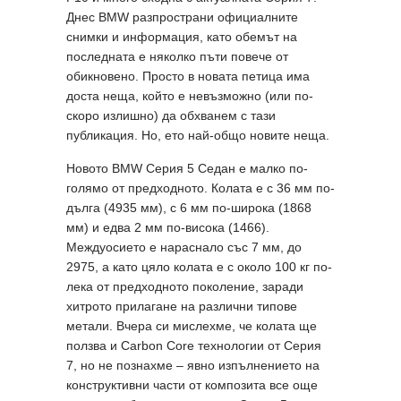
Днес BMW разпространи официалните
снимки и информация, като обемът на
последната е няколко пъти повече от
обикновено. Просто в новата петица има
доста неща, който е невъзможно (или по-
скоро излишно) да обхванем с тази
публикация. Но, ето най-общо новите неща.
Новото BMW Серия 5 Седан е малко по-
голямо от предходното. Колата е с 36 мм по-
дълга (4935 мм), с 6 мм по-широка (1868
мм) и едва 2 мм по-висока (1466).
Междуосието е нараснало със 7 мм, до
2975, а като цяло колата е с около 100 кг по-
лека от предходното поколение, заради
хитрото прилагане на различни типове
метали. Вчера си мислехме, че колата ще
ползва и Carbon Core технологии от Серия
7, но не познахме – явно изпълнението на
конструктивни части от композита все още