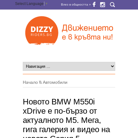
Select Language
▼
Влез в общността »
Начало
\\
Автомобили
Новото BMW M550i
xDrive е по-бързо от
актуалното M5. Мега,
гига галерия и видео на