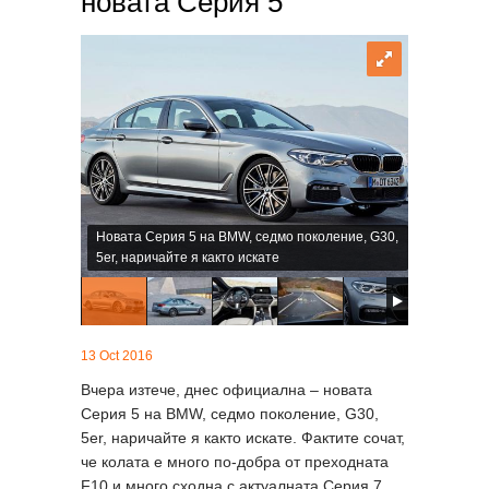
новата Серия 5
Новата Серия 5 на BMW, седмо поколение, G30,
5er, наричайте я както искате
13 Oct 2016
Вчера изтече, днес официална – новата
Серия 5 на BMW, седмо поколение, G30,
5er, наричайте я както искате. Фактите сочат,
че колата е много по-добра от преходната
F10 и много сходна с актуалната Серия 7.