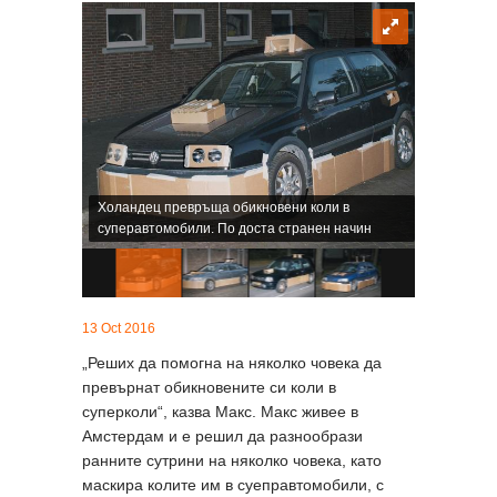
Холандец превръща обикновени коли в
суперавтомобили. По доста странен начин
13 Oct 2016
„Реших да помогна на няколко човека да
превърнат обикновените си коли в
суперколи“, казва Макс. Макс живее в
Амстердам и е решил да разнообрази
ранните сутрини на няколко човека, като
маскира колите им в суеправтомобили, с