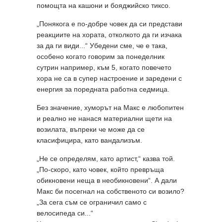
помощта на кашони и бояджийско тиксо.
„Понякога е по-добре човек да си представи
реакциите на хората, отколкото да ги изчака
за да ги види...“ Убедени сме, че е така,
особено когато говорим за понеделник
сутрин например, към 5, когато повечето
хора не са в супер настроение и заредени с
енергия за поредната работна седмица.
Без значение, хуморът на Макс е любопитен
и реално не нанася материални щети на
возилата, въпреки че може да се
класифицира, като вандализъм.
„Не се определям, като артист,“ казва той.
„По-скоро, като човек, който превръща
обикновени неща в необикновени“. А дали
Макс би посегнал на собственото си возило?
„За сега съм се ограничил само с
велосипеда си...“