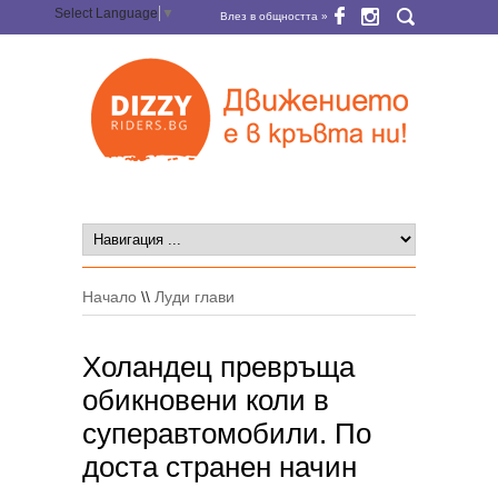
Select Language
▼
Влез в общността »
Начало
\\
Луди глави
Холандец превръща
обикновени коли в
суперавтомобили. По
доста странен начин