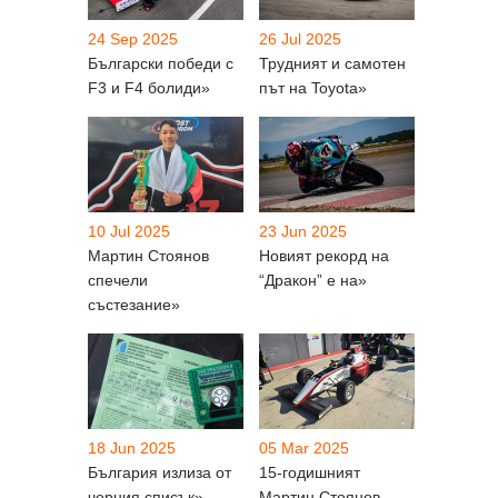
24 Sep 2025
26 Jul 2025
Български победи с
Трудният и самотен
F3 и F4 болиди»
път на Toyota»
10 Jul 2025
23 Jun 2025
Мартин Стоянов
Новият рекорд на
спечели
“Дракон” е на»
състезание»
18 Jun 2025
05 Mar 2025
България излиза от
15-годишният
черния списък»
Мартин Стоянов